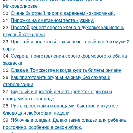
Микроволновке
30.
Очень быстрый пирог с вареньем - экономный.
31.
Пирожки на сметанном тесте к ужину.
32.
Простой рецепт серого хлеба в духовке: как испечь
вкусный хлеб дома
33.
Простой и полезный: как испечь серый хлеб из муки 2
сорта
34.
Секреты приготовления серого формового хлеба на
закваске
35.
Слава в Томске: где и когда купить билеты онлайн
36.
Как приготовить огурцы на зиму без сахара и
стерелизации
37.
Вкусный и простой рецепт креветок с рисом и
овощами на сковороде
38.
Рис с креветками и овощами: быстрое и вкусное
блюдо для любого дня недели
39.
Яблочные оладьи. Делаю такие оладьи для ребенка
постоянно, особенно в сезон яблок.