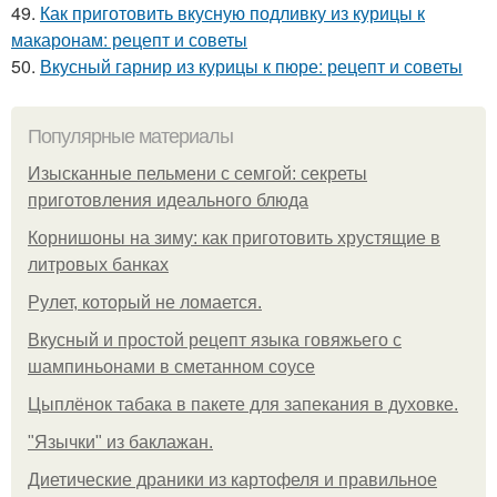
49.
Как приготовить вкусную подливку из курицы к
макаронам: рецепт и советы
50.
Вкусный гарнир из курицы к пюре: рецепт и советы
Популярные материалы
Изысканные пельмени с семгой: секреты
приготовления идеального блюда
Корнишоны на зиму: как приготовить хрустящие в
литровых банках
Рулет, который не ломается.
Вкусный и простой рецепт языка говяжьего с
шампиньонами в сметанном соусе
Цыплёнок табака в пакете для запекания в духовке.
"Язычки" из баклажан.
Диетические драники из картофеля и правильное