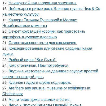
17.
Наивкуснейшая творожная запеканка.
18.
Чебоксары в ритме рока: Влияние группы Чиж & Co
на местную культуру
19.
Концерт Татьяны Булановой в Москве:
Незабываемые моменты
20.
Секрет хрустящей корочки: как приготовить
картофель в духовке идеально
21.
Самое классное тесто для корзиночек.
22.
Консервированные или свежие сардины: какая
лучше
23.
Рыбный пирог "Все Сыты".
24.
Кекс столичный. Нам потребуется:
25.
Вкусные картофельные драники с соусом: простой
рецепт на каждый день
26.
Куриная грудка в шубке под сыром.
27.
Are there any unusual museums or exhibitions in
Cheboksary
28.
Мы готовим дома шашлык в банке.
29.
Легко и Вкусно: Рецепты Овощей Гриль в