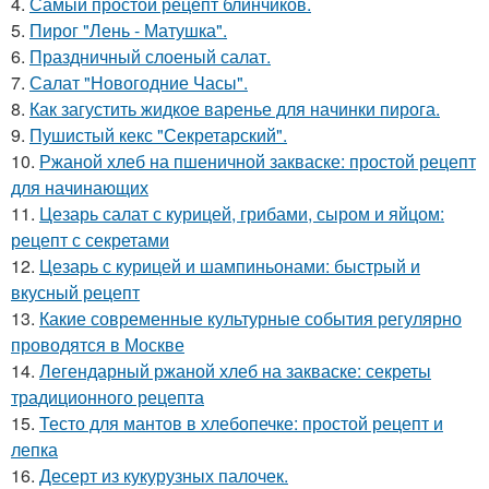
4.
Самый простой рецепт блинчиков.
5.
Пирог "Лень - Матушка".
6.
Праздничный слоеный салат.
7.
Салат "Новогодние Часы".
8.
Как загустить жидкое варенье для начинки пирога.
9.
Пушистый кекс "Секретарский".
10.
Ржаной хлеб на пшеничной закваске: простой рецепт
для начинающих
11.
Цезарь салат с курицей, грибами, сыром и яйцом:
рецепт с секретами
12.
Цезарь с курицей и шампиньонами: быстрый и
вкусный рецепт
13.
Какие современные культурные события регулярно
проводятся в Москве
14.
Легендарный ржаной хлеб на закваске: секреты
традиционного рецепта
15.
Тесто для мантов в хлебопечке: простой рецепт и
лепка
16.
Десерт из кукурузных палочек.