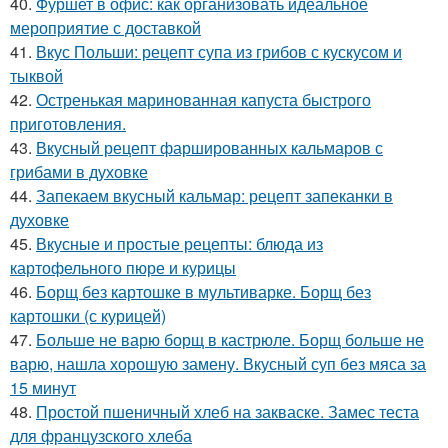
40.
Фуршет в офис: как организовать идеальное
мероприятие с доставкой
41.
Вкус Польши: рецепт супа из грибов с кускусом и
тыквой
42.
Остренькая маринованная капуста быстрого
приготовления.
43.
Вкусный рецепт фаршированных кальмаров с
грибами в духовке
44.
Запекаем вкусный кальмар: рецепт запеканки в
духовке
45.
Вкусные и простые рецепты: блюда из
картофельного пюре и курицы
46.
Борщ без картошке в мультиварке. Борщ без
картошки (с курицей)
47.
Больше не варю борщ в кастрюле. Борщ больше не
варю, нашла хорошую замену. Вкусный суп без мяса за
15 минут
48.
Простой пшеничный хлеб на закваске. Замес теста
для французского хлеба