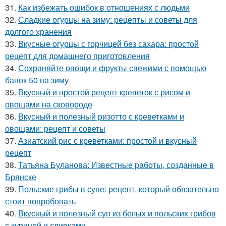
31.
Как избежать ошибок в отношениях с людьми
32.
Сладкие огурцы на зиму: рецепты и советы для
долгого хранения
33.
Вкусные огурцы с горчицей без сахара: простой
рецепт для домашнего приготовления
34.
Сохраняйте овощи и фрукты свежими с помощью
банок 50 на зиму
35.
Вкусный и простой рецепт креветок с рисом и
овощами на сковороде
36.
Вкусный и полезный ризотто с креветками и
овощами: рецепт и советы
37.
Азиатский рис с креветками: простой и вкусный
рецепт
38.
Татьяна Буланова: Известные работы, созданные в
Брянске
39.
Польские грибы в супе: рецепт, который обязательно
стоит попробовать
40.
Вкусный и полезный суп из белых и польских грибов
с курицей и сливками