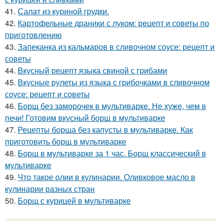
41.
Салат из куриной грудки.
42.
Картофельные драники с луком: рецепт и советы по
приготовлению
43.
Запеканка из кальмаров в сливочном соусе: рецепт и
советы
44.
Вкусный рецепт языка свиной с грибами
45.
Вкусные рулеты из языка с грибочками в сливочном
соусе: рецепт и советы
46.
Борщ без заморочек в мультиварке. Не хуже, чем в
печи! Готовим вкусный борщ в мультиварке
47.
Рецепты борща без капусты в мультиварке. Как
приготовить борщ в мультиварке
48.
Борщ в мультиварке за 1 час. Борщ классический в
мультиварке
49.
Что такое олии в кулинарии. Оливковое масло в
кулинарии разных стран
50.
Борщ с курицей в мультиварке