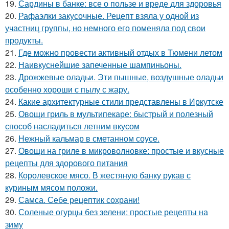
19.
Сардины в банке: все о пользе и вреде для здоровья
20.
Рафаэлки закусочные. Рецепт взяла у одной из
участниц группы, но немного его поменяла под свои
продукты.
21.
Где можно провести активный отдых в Тюмени летом
22.
Наивкуснейшие запеченные шампиньоны.
23.
Дрожжевые оладьи. Эти пышные, воздушные оладьи
особенно хороши с пылу с жару.
24.
Какие архитектурные стили представлены в Иркутске
25.
Овощи гриль в мультипекаре: быстрый и полезный
способ насладиться летним вкусом
26.
Нежный кальмар в сметанном соусе.
27.
Овощи на гриле в микроволновке: простые и вкусные
рецепты для здорового питания
28.
Королевское мясо. В жестяную банку рукав с
куриным мясом положи.
29.
Самса. Себе рецептик сохрани!
30.
Соленые огурцы без зелени: простые рецепты на
зиму