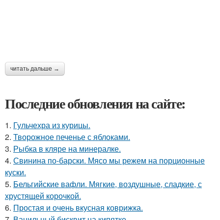
читать дальше →
Последние обновления на сайте:
1.
Гульчехра из курицы.
2.
Творожное печенье с яблоками.
3.
Рыбка в кляре на минералке.
4.
Свинина по-барски. Мясо мы режем на порционные
куски.
5.
Бельгийские вафли. Мягкие, воздушные, сладкие, с
хрустящей корочкой.
6.
Простая и очень вкусная коврижка.
7.
Ванильный бисквит на кипятке.