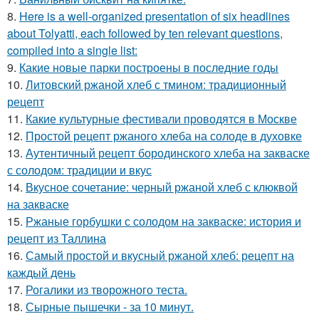
8.
Here is a well-organized presentation of six headlines
about Tolyatti, each followed by ten relevant questions,
compiled into a single list:
9.
Какие новые парки построены в последние годы
10.
Литовский ржаной хлеб с тмином: традиционный
рецепт
11.
Какие культурные фестивали проводятся в Москве
12.
Простой рецепт ржаного хлеба на солоде в духовке
13.
Аутентичный рецепт бородинского хлеба на закваске
с солодом: традиции и вкус
14.
Вкусное сочетание: черный ржаной хлеб с клюквой
на закваске
15.
Ржаные горбушки с солодом на закваске: история и
рецепт из Таллина
16.
Самый простой и вкусный ржаной хлеб: рецепт на
каждый день
17.
Рогалики из творожного теста.
18.
Сырные пышечки - за 10 минут.