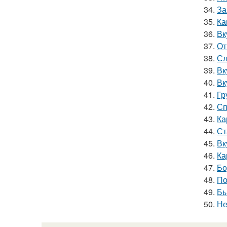
34.
За
35.
Ка
36.
Вк
37.
От
38.
Сл
39.
Вк
40.
Вк
41.
Гр
42.
Сп
43.
Ка
44.
Ст
45.
Вк
46.
Ка
47.
Бо
48.
По
49.
Бы
50.
Не