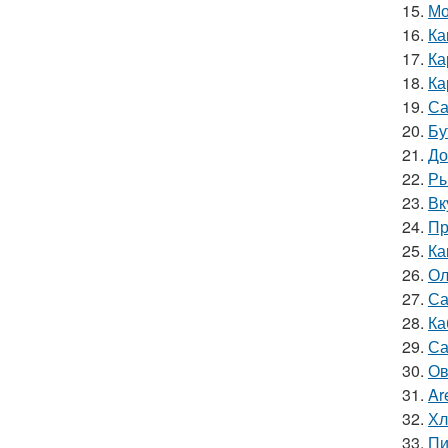
15.
Мо
16.
Ка
17.
Ка
18.
Ка
19.
Са
20.
Бу
21.
До
22.
Ры
23.
Вк
24.
Пр
25.
Ка
26.
Ол
27.
Са
28.
Ка
29.
Са
30.
Ов
31.
Ar
32.
Хл
33.
Пи