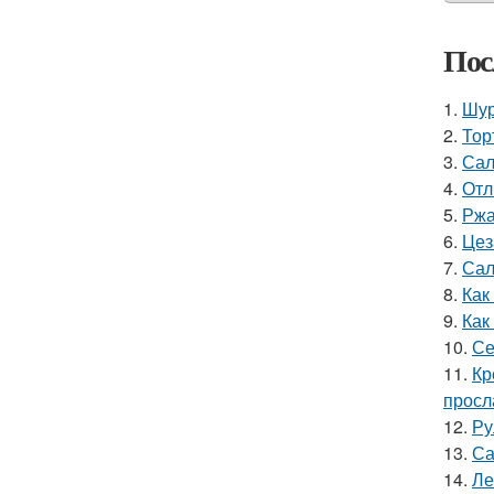
Пос
1.
Шур
2.
Тор
3.
Сал
4.
Отл
5.
Ржа
6.
Цез
7.
Сал
8.
Как
9.
Как
10.
Се
11.
Кр
просл
12.
Ру
13.
Са
14.
Ле