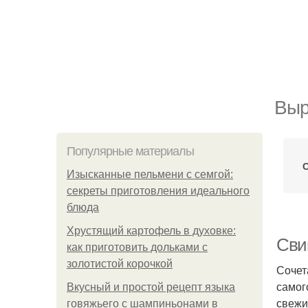
Выр
Популярные материалы
С
Изысканные пельмени с семгой:
секреты приготовления идеального
блюда
Хрустящий картофель в духовке:
Сви
как приготовить дольками с
золотистой корочкой
Сочет
самог
Вкусный и простой рецепт языка
свежи
говяжьего с шампиньонами в