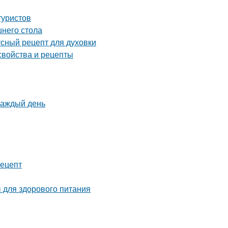
туристов
шнего стола
усный рецепт для духовки
свойства и рецепты
каждый день
рецепт
 для здорового питания