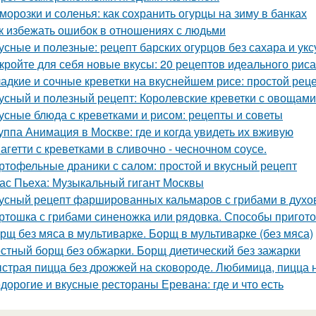
морозки и соленья: как сохранить огурцы на зиму в банках
к избежать ошибок в отношениях с людьми
усные и полезные: рецепт барских огурцов без сахара и укс
кройте для себя новые вкусы: 20 рецептов идеального рис
адкие и сочные креветки на вкуснейшем рисе: простой рец
усный и полезный рецепт: Королевские креветки с овощами
усные блюда с креветками и рисом: рецепты и советы
уппа Анимация в Москве: где и когда увидеть их вживую
агетти с креветками в сливочно - чесночном соусе.
ртофельные драники с салом: простой и вкусный рецепт
ас Пьеха: Музыкальный гигант Москвы
усный рецепт фаршированных кальмаров с грибами в духо
ртошка с грибами синеножка или рядовка. Способы пригот
рщ без мяса в мультиварке. Борщ в мультиварке (без мяса)
стный борщ без обжарки. Борщ диетический без зажарки
страя пицца без дрожжей на сковороде. Любимица, пицца н
дорогие и вкусные рестораны Еревана: где и что есть