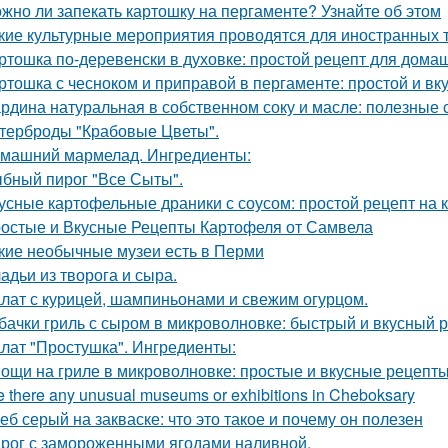
жно ли запекать картошку на пергаменте? Узнайте об этом
кие культурные мероприятия проводятся для иностранных 
ртошка по-деревенски в духовке: простой рецепт для дома
ртошка с чесноком и приправой в пергаменте: простой и вк
рдина натуральная в собственном соку и масле: полезные 
терброды "Крабовые Цветы".
машний мармелад. Ингредиенты:
бный пирог "Все Сыты".
усные картофельные драники с соусом: простой рецепт на 
остые и Вкусные Рецепты Картофеля от Самвела
кие необычные музеи есть в Перми
адьи из творога и сыра.
лат с курицей, шампиньонами и свежим огурцом.
бачки гриль с сыром в микроволновке: быстрый и вкусный 
лат "Простушка". Ингредиенты:
ощи на гриле в микроволновке: простые и вкусные рецепты
e there any unusual museums or exhibitions in Cheboksary
еб серый на закваске: что это такое и почему он полезен
рог с замороженными ягодами наливной.