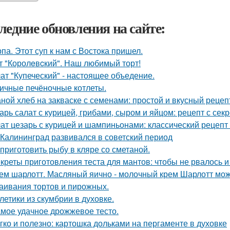
ледние обновления на сайте:
па. Этот суп к нам с Востока пришел.
т "Королeвcкий". Наш любимый торт!
ат "Купеческий" - настоящее объедение.
ичные печёночные котлеты.
ной хлеб на закваске с семенами: простой и вкусный рецеп
арь салат с курицей, грибами, сыром и яйцом: рецепт с сек
ат цезарь с курицей и шампиньонами: классический рецепт
 Калининград развивался в советский период
 приготовить рыбу в кляре со сметаной.
креты приготовления теста для мантов: чтобы не рвалось 
ем шарлотт. Масляный яично - молочный крем Шарлотт мож
аивания тортов и пирожных.
летики из скумбрии в духовке.
мое удачное дрожжевое тесто.
гко и полезно: картошка дольками на пергаменте в духовке