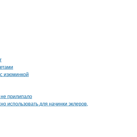
т
ретами
 с изюминкой
и не прилипало
но использовать для начинки эклеров,