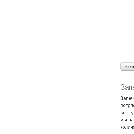
читат
Зап
Запеч
потря
высту
мы ра
колич