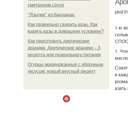
Аро
сметанном соусе
ИНГР
"Язычки" из баклажан.
Как правильно сварить казы. Как
1 кг 
варить казы в домашних условиях?
сольм
СПОС
Как приготовить диетические
драники. Диетические драники – 3
1. Чт
рецепта для правильного питания
масло
Огурцы маринованные с яблочным
Совет
уксусом: новый вкусный рецепт
в каж
розма
взять