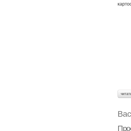
карто
читат
Вас
Про