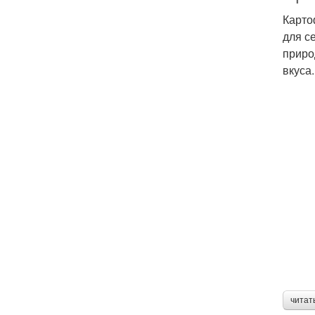
Карто
для с
приро
вкуса.
читат