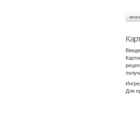
читат
Карт
Введ
Карто
рецеп
получ
Ингре
Для п