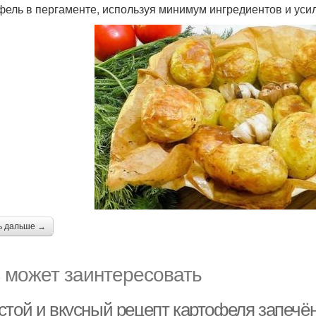
фель в пергаменте, используя минимум ингредиентов и уси
ь дальше →
 может заинтересовать
стой и вкусный рецепт картофеля запечён