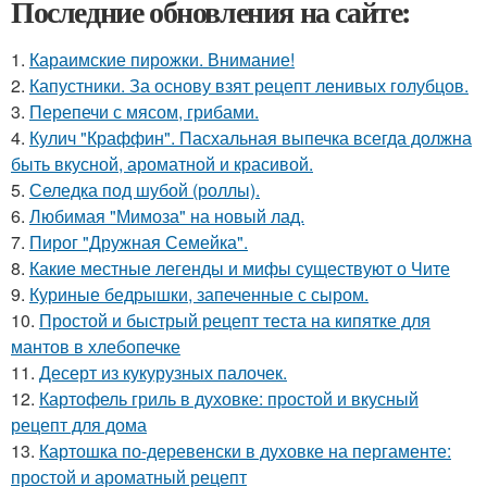
Последние обновления на сайте:
1.
Караимские пирожки. Внимание!
2.
Капустники. За основу взят рецепт ленивых голубцов.
3.
Перепечи с мясом, грибами.
4.
Кулич "Краффин". Пасхальная выпечка всегда должна
быть вкусной, ароматной и красивой.
5.
Селедка под шубой (роллы).
6.
Любимая "Мимоза" на новый лад.
7.
Пирог "Дружная Семейка".
8.
Какие местные легенды и мифы существуют о Чите
9.
Куриные бедрышки, запеченные с сыром.
10.
Простой и быстрый рецепт теста на кипятке для
мантов в хлебопечке
11.
Десерт из кукурузных палочек.
12.
Картофель гриль в духовке: простой и вкусный
рецепт для дома
13.
Картошка по-деревенски в духовке на пергаменте:
простой и ароматный рецепт