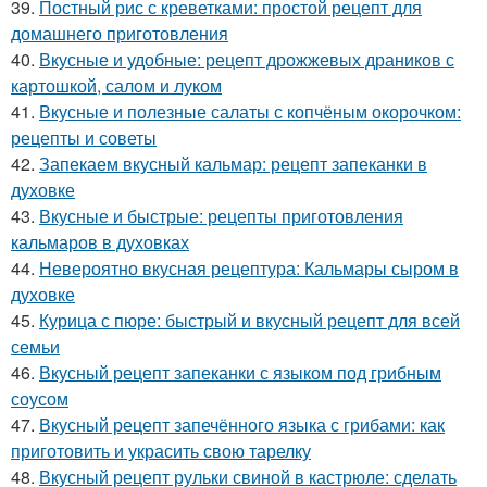
39.
Постный рис с креветками: простой рецепт для
домашнего приготовления
40.
Вкусные и удобные: рецепт дрожжевых драников с
картошкой, салом и луком
41.
Вкусные и полезные салаты с копчёным окорочком:
рецепты и советы
42.
Запекаем вкусный кальмар: рецепт запеканки в
духовке
43.
Вкусные и быстрые: рецепты приготовления
кальмаров в духовках
44.
Невероятно вкусная рецептура: Кальмары сыром в
духовке
45.
Курица с пюре: быстрый и вкусный рецепт для всей
семьи
46.
Вкусный рецепт запеканки с языком под грибным
соусом
47.
Вкусный рецепт запечённого языка с грибами: как
приготовить и украсить свою тарелку
48.
Вкусный рецепт рульки свиной в кастрюле: сделать