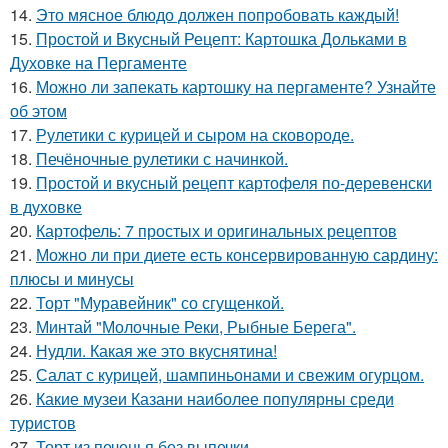
14.
Это мясное блюдо должен попробовать каждый!
15.
Простой и Вкусный Рецепт: Картошка Дольками в
Духовке на Пергаменте
16.
Можно ли запекать картошку на пергаменте? Узнайте
об этом
17.
Рулетики с курицей и сыром на сковороде.
18.
Печёночные рулетики с начинкой.
19.
Простой и вкусный рецепт картофеля по-деревенски
в духовке
20.
Картофель: 7 простых и оригинальных рецептов
21.
Можно ли при диете есть консервированную сардину:
плюсы и минусы
22.
Торт "Муравейник" со сгущенкой.
23.
Минтай "Молочные Реки, Рыбные Берега".
24.
Нудли. Какая же это вкуснятина!
25.
Салат с курицей, шампиньонами и свежим огурцом.
26.
Какие музеи Казани наиболее популярны среди
туристов
27.
Торт из печенья без выпечки.