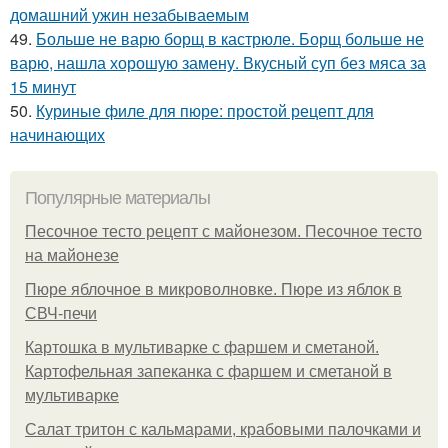
домашний ужин незабываемым
49.
Больше не варю борщ в кастрюле. Борщ больше не
варю, нашла хорошую замену. Вкусный суп без мяса за
15 минут
50.
Куриные филе для пюре: простой рецепт для
начинающих
Популярные материалы
Песочное тесто рецепт с майонезом. Песочное тесто
на майонезе
Пюре яблочное в микроволновке. Пюре из яблок в
СВЧ-печи
Картошка в мультиварке с фаршем и сметаной.
Картофельная запеканка с фаршем и сметаной в
мультиварке
Салат тритон с кальмарами, крабовыми палочками и