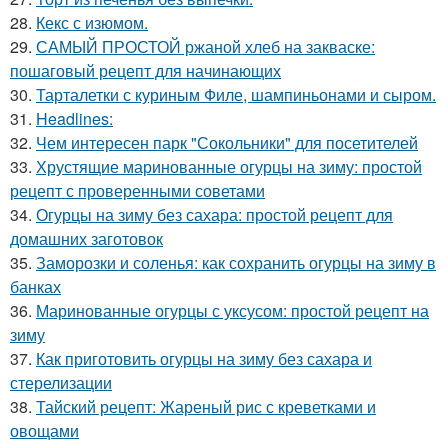
28.
Кекс с изюмом.
29.
САМЫЙ ПРОСТОЙ ржаной хлеб на закваске:
пошаговый рецепт для начинающих
30.
Тарталетки с куриным Филе, шампиньонами и сыром.
31.
Headlines:
32.
Чем интересен парк "Сокольники" для посетителей
33.
Хрустящие маринованные огурцы на зиму: простой
рецепт с проверенными советами
34.
Огурцы на зиму без сахара: простой рецепт для
домашних заготовок
35.
Заморозки и соленья: как сохранить огурцы на зиму в
банках
36.
Маринованные огурцы с уксусом: простой рецепт на
зиму
37.
Как приготовить огурцы на зиму без сахара и
стерелизации
38.
Тайский рецепт: Жареный рис с креветками и
овощами