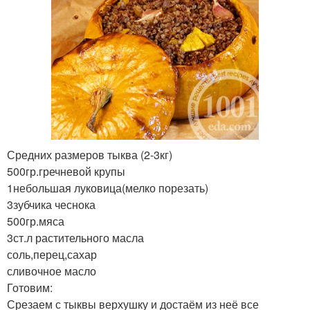
Средних размеров тыква (2-3кг)
500гр.гречневой крупы
1небольшая луковица(мелко порезать)
3зубчика чеснока
500гр.мяса
3ст.л растительного масла
соль,перец,сахар
сливочное масло
Готовим:
Срезаем с тыквы верхушку и достаём из неё все