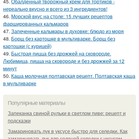
45.
Обалденный творожный крем для тортиков -
нереально вкусно и всего из 3 ингредиентов!
46.
Морской вкус на столе: 15 лучших рецептов
фаршированных кальмаров
47.
Запеченные кальмары в духовке: блюдо из моря
48.
Борщ без картошке в мультиварке. Борщ без
картошки (с курицей)
49.
Быстрая пицца без дрожжей на сковороде.
Любимица, пицца на сковороде и без дрожжей за 12
минут
50.
Каша молочная полтавская рецепт. Полтавская каша
в мультиварке
Популярные материалы
Запеканка свиной рульки в светлом пиве: рецепт и
подсказки
Замариновать лук в уксусе быстро для селедки. Как
замариновать лук для соленой селедки с уксусом