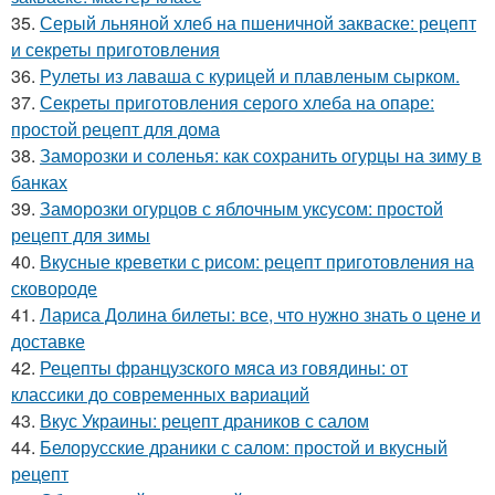
35.
Серый льняной хлеб на пшеничной закваске: рецепт
и секреты приготовления
36.
Рулеты из лаваша с курицей и плавленым сырком.
37.
Секреты приготовления серого хлеба на опаре:
простой рецепт для дома
38.
Заморозки и соленья: как сохранить огурцы на зиму в
банках
39.
Заморозки огурцов с яблочным уксусом: простой
рецепт для зимы
40.
Вкусные креветки с рисом: рецепт приготовления на
сковороде
41.
Лариса Долина билеты: все, что нужно знать о цене и
доставке
42.
Рецепты французского мяса из говядины: от
классики до современных вариаций
43.
Вкус Украины: рецепт драников с салом
44.
Белорусские драники с салом: простой и вкусный
рецепт