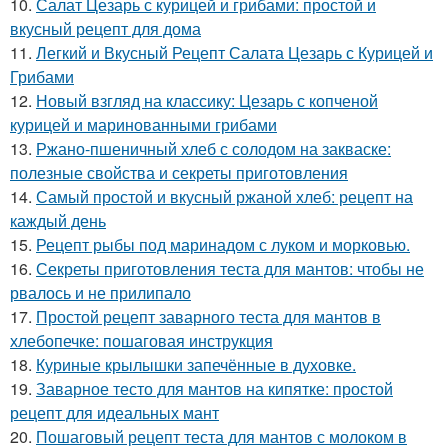
10.
Салат Цезарь с курицей и грибами: простой и
вкусный рецепт для дома
11.
Легкий и Вкусный Рецепт Салата Цезарь с Курицей и
Грибами
12.
Новый взгляд на классику: Цезарь с копченой
курицей и маринованными грибами
13.
Ржано-пшеничный хлеб с солодом на закваске:
полезные свойства и секреты приготовления
14.
Самый простой и вкусный ржаной хлеб: рецепт на
каждый день
15.
Рецепт рыбы под маринадом с луком и морковью.
16.
Секреты приготовления теста для мантов: чтобы не
рвалось и не прилипало
17.
Простой рецепт заварного теста для мантов в
хлебопечке: пошаговая инструкция
18.
Куриные крылышки запечённые в духовке.
19.
Заварное тесто для мантов на кипятке: простой
рецепт для идеальных мант
20.
Пошаговый рецепт теста для мантов с молоком в