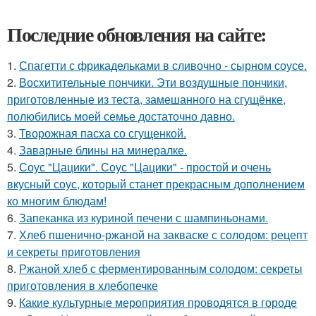
Последние обновления на сайте:
1.
Спагетти с фрикадельками в сливочно - сырном соусе.
2.
Восхитительные пончики. Эти воздушные пончики,
приготовленные из теста, замешанного на сгущёнке,
полюбились моей семье достаточно давно.
3.
Творожная пасха со сгущенкой.
4.
Заварные блины на минералке.
5.
Соус "Цацики". Соус "Цацики" - простой и очень
вкусный соус, который станет прекрасным дополнением
ко многим блюдам!
6.
Запеканка из куриной печени с шампиньонами.
7.
Хлеб пшенично-ржаной на закваске с солодом: рецепт
и секреты приготовления
8.
Ржаной хлеб с ферментированным солодом: секреты
приготовления в хлебопечке
9.
Какие культурные мероприятия проводятся в городе