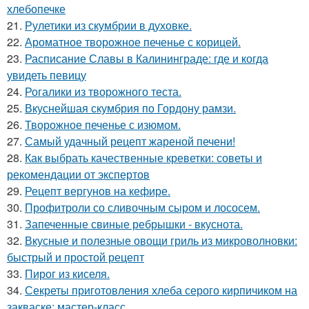
хлебопечке
21.
Рулетики из скумбрии в духовке.
22.
Ароматное творожное печенье с корицей.
23.
Расписание Славы в Калининграде: где и когда
увидеть певицу
24.
Рогалики из творожного теста.
25.
Вкуснейшая скумбрия по Гордону рамзи.
26.
Творожное печенье с изюмом.
27.
Самый удачный рецепт жареной печени!
28.
Как выбрать качественные креветки: советы и
рекомендации от экспертов
29.
Рецепт вергунов на кефире.
30.
Профитроли со сливочным сыром и лососем.
31.
Запеченные свиные ребрышки - вкуснота.
32.
Вкусные и полезные овощи гриль из микроволновки:
быстрый и простой рецепт
33.
Пирог из киселя.
34.
Секреты приготовления хлеба серого кирпичиком на
закваске: мастер-класс