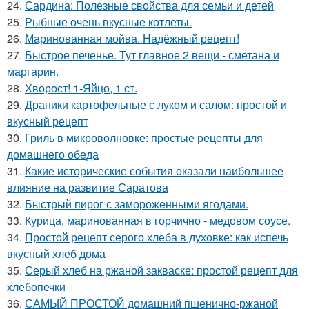
24.
Сардина: Полезные свойства для семьи и детей
25.
Рыбные очень вкусные котлеты.
26.
Маринованная мойва. Надёжный рецепт!
27.
Быстрое печенье. Тут главное 2 вещи - сметана и
маргарин.
28.
Хворост! 1-Яйцо, 1 ст.
29.
Драники картофельные с луком и салом: простой и
вкусный рецепт
30.
Гриль в микроволновке: простые рецепты для
домашнего обеда
31.
Какие исторические события оказали наибольшее
влияние на развитие Саратова
32.
Быстрый пирог с замороженными ягодами.
33.
Курица, маринованная в горчично - медовом соусе.
34.
Простой рецепт серого хлеба в духовке: как испечь
вкусный хлеб дома
35.
Серый хлеб на ржаной закваске: простой рецепт для
хлебопечки
36.
САМЫЙ ПРОСТОЙ домашний пшенично-ржаной