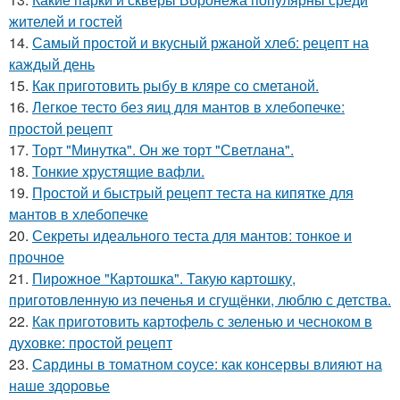
жителей и гостей
14.
Самый простой и вкусный ржаной хлеб: рецепт на
каждый день
15.
Как приготовить рыбу в кляре со сметаной.
16.
Легкое тесто без яиц для мантов в хлебопечке:
простой рецепт
17.
Торт "Минутка". Он же торт "Светлана".
18.
Тонкие хрустящие вафли.
19.
Простой и быстрый рецепт теста на кипятке для
мантов в хлебопечке
20.
Секреты идеального теста для мантов: тонкое и
прочное
21.
Пирожное "Картошка". Такую картошку,
приготовленную из печенья и сгущёнки, люблю с детства.
22.
Как приготовить картофель с зеленью и чесноком в
духовке: простой рецепт
23.
Сардины в томатном соусе: как консервы влияют на
наше здоровье