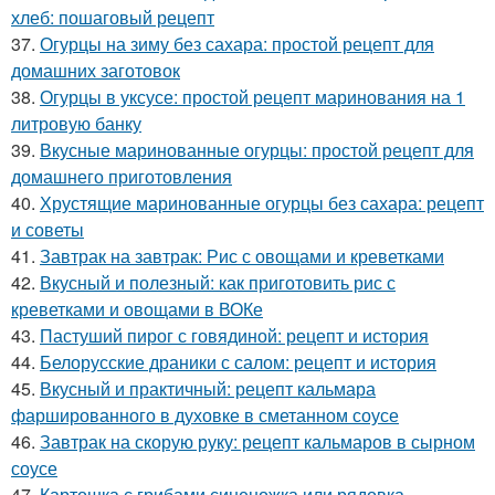
хлеб: пошаговый рецепт
37.
Огурцы на зиму без сахара: простой рецепт для
домашних заготовок
38.
Огурцы в уксусе: простой рецепт маринования на 1
литровую банку
39.
Вкусные маринованные огурцы: простой рецепт для
домашнего приготовления
40.
Хрустящие маринованные огурцы без сахара: рецепт
и советы
41.
Завтрак на завтрак: Рис с овощами и креветками
42.
Вкусный и полезный: как приготовить рис с
креветками и овощами в ВОКе
43.
Пастуший пирог с говядиной: рецепт и история
44.
Белорусские драники с салом: рецепт и история
45.
Вкусный и практичный: рецепт кальмара
фаршированного в духовке в сметанном соусе
46.
Завтрак на скорую руку: рецепт кальмаров в сырном
соусе
47.
Картошка с грибами синеножка или рядовка.