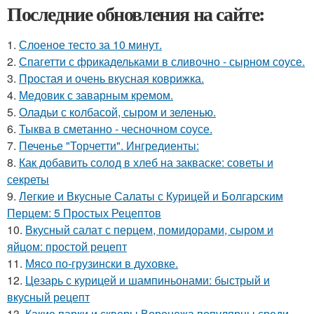
Последние обновления на сайте:
1.
Слоеное тесто за 10 минут.
2.
Спагетти с фрикадельками в сливочно - сырном соусе.
3.
Простая и очень вкусная коврижка.
4.
Медовик с заварным кремом.
5.
Оладьи с колбасой, сыром и зеленью.
6.
Тыква в сметанно - чесночном соусе.
7.
Печенье "Торчетти". Ингредиенты:
8.
Как добавить солод в хлеб на закваске: советы и
секреты
9.
Легкие и Вкусные Салаты с Курицей и Болгарским
Перцем: 5 Простых Рецептов
10.
Вкусный салат с перцем, помидорами, сыром и
яйцом: простой рецепт
11.
Мясо по-грузински в духовке.
12.
Цезарь с курицей и шампиньонами: быстрый и
вкусный рецепт
13.
Какие парки и скверы Воронежа популярны среди