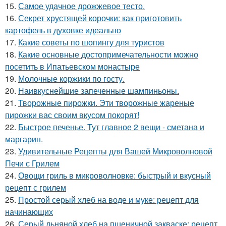
15.
Самое удачное дрожжевое тесто.
16.
Секрет хрустящей корочки: как приготовить
картофель в духовке идеально
17.
Какие советы по шопингу для туристов
18.
Какие основные достопримечательности можно
посетить в Ипатьевском монастыре
19.
Молочные коржики по госту.
20.
Наивкуснейшие запеченные шампиньоны.
21.
Творожные пирожки. Эти творожные жареные
пирожки вас своим вкусом покорят!
22.
Быстрое печенье. Тут главное 2 вещи - сметана и
маргарин.
23.
Удивительные Рецепты для Вашей Микроволновой
Печи с Грилем
24.
Овощи гриль в микроволновке: быстрый и вкусный
рецепт с грилем
25.
Простой серый хлеб на воде и муке: рецепт для
начинающих
26.
Серый льняной хлеб на пшеничной закваске: рецепт