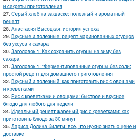
и секреты приготовления
27.
Серый хлеб на закваске: полезный и ароматный
рецепт
28.
Анастасия Высоцкая: история успеха
29.
Вкусные и полезные: рецепт маринованных огурцов
без уксуса и сахара
30.
Заголовок 1: Как сохранить огурцы на зиму без
сахара
31.
Заголовок 1: "Ферментированные огурцы без соли:
простой рецепт для домашнего приготовления
32.
Вкусный и полезный: как приготовить рис с овощами
и креветками
33.
Рис с креветками и овощами: быстрое и вкусное
блюдо для любого дня недели
34.
Идеальный рецепт жареный рис с креветками: как
приготовить блюдо за 30 минут
35.
Лариса Долина билеты: все, что нужно знать о цене и
доставке