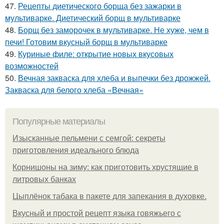
47.
Рецепты диетического борща без зажарки в
мультиварке. Диетический борщ в мультиварке
48.
Борщ без заморочек в мультиварке. Не хуже, чем в
печи! Готовим вкусный борщ в мультиварке
49.
Куриные филе: открытие новых вкусовых
возможностей
50.
Вечная закваска для хлеба и выпечки без дрожжей.
Закваска для белого хлеба «Вечная»
Популярные материалы
Изысканные пельмени с семгой: секреты
приготовления идеального блюда
Корнишоны на зиму: как приготовить хрустящие в
литровых банках
Цыплёнок табака в пакете для запекания в духовке.
Вкусный и простой рецепт языка говяжьего с