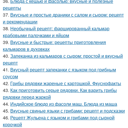
36.
Блюда с кешью и фасолью: вкусные и полезные
рецепты
37.
Вкусные и простые драники с салом и сыром: рецепт
и рекомендации
38.
Необычный рецепт: фаршированный кальмар
крабовыми палочками и яйцом
39.
Вкусные и быстрые: рецепты приготовления
кальмаров в духовках
40.
Запеканка из кальмаров с сыром: простой и вкусный
рецепт
41.
Вкусный рецепт запеканки с языком под грибным
соусом
42.
Грибы рядовки жареные с картошкой. Фкуснофакты
43.
Как приготовить серые рядовки. Как варить грибы
рядовки перед жаркой
44.
Индийское блюдо из фасоли маш. Блюда из маша
45.
Вкусные свиные языки с грибами: рецепт и подсказки
46.
Рецепт Жульена с языком и грибами под сырной
корочкой