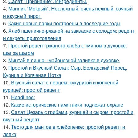
3.
Салат "Признание". Ингредиенты.
4.
Манник "Мокрый". Несложный, очень нежный, сочный
и вкусный пирог.
5.
Какие новые парки построены в последние годы
6.
Хлеб пшенично-ржаной на закваске с солодом: рецепт
и секреты приготовления
7.
Простой рецепт ржаного хлеба с тмином в духовке:
шаг за шагом
8.
Минтай в яично - майонезной заливке в духовке.
9.
Простой и Вкусный Салат: Сыр, Болгарский Перец,
Курица и Копченая Нотка
10.
Вкусный салат с перцем, кукурузой и копченой
курицей: простой рецепт
11.
Headlines:
12.
Какие исторические памятники подлежат охране
13.
Салат Цезарь с грибами, курицей и сыром: простой и
вкусный рецепт
14.
Тесто для мантов в хлебопечке: простой рецепт и
лепка