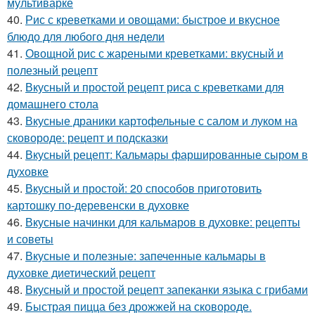
мультиварке
40.
Рис с креветками и овощами: быстрое и вкусное
блюдо для любого дня недели
41.
Овощной рис с жареными креветками: вкусный и
полезный рецепт
42.
Вкусный и простой рецепт риса с креветками для
домашнего стола
43.
Вкусные драники картофельные с салом и луком на
сковороде: рецепт и подсказки
44.
Вкусный рецепт: Кальмары фаршированные сыром в
духовке
45.
Вкусный и простой: 20 способов приготовить
картошку по-деревенски в духовке
46.
Вкусные начинки для кальмаров в духовке: рецепты
и советы
47.
Вкусные и полезные: запеченные кальмары в
духовке диетический рецепт
48.
Вкусный и простой рецепт запеканки языка с грибами
49.
Быстрая пицца без дрожжей на сковороде.