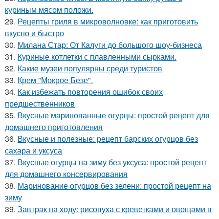
куриным мясом положи.
29.
Рецепты гриля в микроволновке: как приготовить
вкусно и быстро
30.
Милана Стар: От Калуги до большого шоу-бизнеса
31.
Куриные котлетки с плавленными сырками.
32.
Какие музеи популярны среди туристов
33.
Крем "Мокрое Безе".
34.
Как избежать повторения ошибок своих
предшественников
35.
Вкусные маринованные огурцы: простой рецепт для
домашнего приготовления
36.
Вкусные и полезные: рецепт барских огурцов без
сахара и уксуса
37.
Вкусные огурцы на зиму без уксуса: простой рецепт
для домашнего консервирования
38.
Маринование огурцов без зелени: простой рецепт на
зиму
39.
Завтрак на ходу: рисовуха с креветками и овощами в