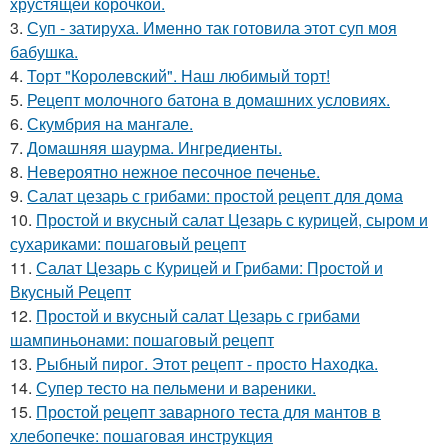
хрустящей корочкой.
3.
Суп - затируха. Именно так готовила этот суп моя
бабушка.
4.
Торт "Королeвcкий". Наш любимый торт!
5.
Рецепт молочного батона в домашних условиях.
6.
Скумбрия на мангале.
7.
Домашняя шаурма. Ингредиенты.
8.
Невероятно нежное песочное печенье.
9.
Салат цезарь с грибами: простой рецепт для дома
10.
Простой и вкусный салат Цезарь с курицей, сыром и
сухариками: пошаговый рецепт
11.
Салат Цезарь с Курицей и Грибами: Простой и
Вкусный Рецепт
12.
Простой и вкусный салат Цезарь с грибами
шампиньонами: пошаговый рецепт
13.
Рыбный пирог. Этот рецепт - просто Находка.
14.
Супер тесто на пельмени и вареники.
15.
Простой рецепт заварного теста для мантов в
хлебопечке: пошаговая инструкция