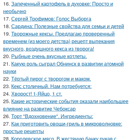
16.
Запеченный картофель в духовке: Просто и
необычно
17.
Сергей Трофимов: Голос Выборга
18.
Сардина: Полезные свойства для семьи и детей
19.
Творожные кексы. Предлагаю проверенный
временем (из моего детства) рецепт выпекания
вкусного, воздушного кекса из творога!
20.
Рыбные очень вкусные котлеты.
21.
Какую роль сыграл Обнинск в развитии атомной
науки
22.
Тёртый пирог с творогом и маком.
23.
Кекс столичный. Нам потребуется:
24.
Хворост! 1-Яйцо, 1 ст.
25.
Какие исторические события оказали наибольшее
влияние на развитие Чебоксар
26.
Торт "Вдохновение". Ингредиенты:
27.
Как приготовить овощи-гриль в микроволновке:
простые рецепты
28.
Королевское мясо. В жестяную банку рукав с