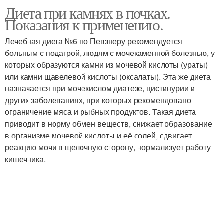
Диета при камнях в почках.
Диета при уратных
Диета при оксалатных
Показания к применению.
камнях
камнях
Лечебная диета №6 по Певзнеру рекомендуется
больным с подагрой, людям с мочекаменной болезнью, у
Диета при фосфатных
Диета для разных
которых образуются камни из мочевой кислоты (ураты)
камнях
видов
или камни щавелевой кислоты (оксалаты). Эта же диета
назначается при мочекислом диатезе, цистинурии и
других заболеваниях, при которых рекомендовано
ограничение мяса и рыбных продуктов. Такая диета
Мочекаменная болезнь
приводит в норму обмен веществ, снижает образование
в организме мочевой кислоты и её солей, сдвигает
реакцию мочи в щелочную сторону, нормализует работу
кишечника.