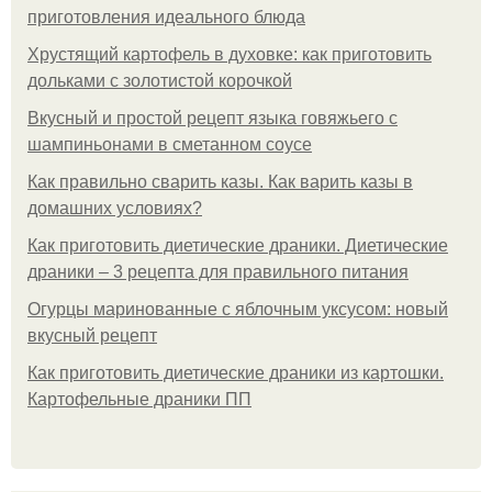
приготовления идеального блюда
Хрустящий картофель в духовке: как приготовить
дольками с золотистой корочкой
Вкусный и простой рецепт языка говяжьего с
шампиньонами в сметанном соусе
Как правильно сварить казы. Как варить казы в
домашних условиях?
Как приготовить диетические драники. Диетические
драники – 3 рецепта для правильного питания
Огурцы маринованные с яблочным уксусом: новый
вкусный рецепт
Как приготовить диетические драники из картошки.
Картофельные драники ПП