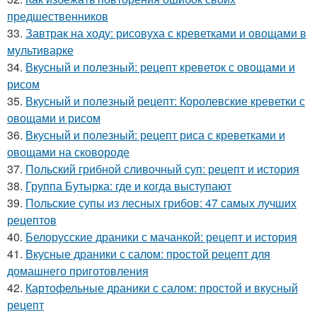
предшественников
33.
Завтрак на ходу: рисовуха с креветками и овощами в
мультиварке
34.
Вкусный и полезный: рецепт креветок с овощами и
рисом
35.
Вкусный и полезный рецепт: Королевские креветки с
овощами и рисом
36.
Вкусный и полезный: рецепт риса с креветками и
овощами на сковороде
37.
Польский грибной сливочный суп: рецепт и история
38.
Группа Бутырка: где и когда выступают
39.
Польские супы из лесных грибов: 47 самых лучших
рецептов
40.
Белорусские драники с мачанкой: рецепт и история
41.
Вкусные драники с салом: простой рецепт для
домашнего приготовления
42.
Картофельные драники с салом: простой и вкусный
рецепт