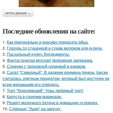
читать дальше →
Последние обновления на сайте:
1.
Как оригинально и красиво покрасить яйца.
2.
Глазурь со сгущенкой и сухим молоком для кулича.
3.
Пасхальный кулич. Ингредиенты:
4.
Фантастически вкусная творожная запеканка.
5.
Слоенки с творожной начинкой и изюмом.
6.
Салат "Северный". В далекие времена печень трески
считалась элитным продуктом, который был доступен не
всем желающим его отведать.
7.
Торт "Королeвcкий". Наш любимый торт!
8.
Капуста в горячем маринаде.
9.
Рецепт молочного батона в домашних условиях.
10.
Слоеные "Ушки" на закуску.