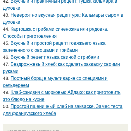
42.
Вкусный и практичный рецепт: тушка кальмара в
духовке
43.
Невероятно вкусная рецептура: Кальмары сыром в
духовке
44.
Картошка с грибами синеножка или рядовка.
Способы приготовления
45.
Вкусный и простой рецепт говяжьего языка
запеченного с овощами и грибами
46.
Вкусный рецепт языка свиной с грибами
47.
Бездрожжевый хлеб: как сделать закваску своими
руками
48.
Постный борщ в мультиварке со специями и
сельдереем
49.
Клаб-сэндвич с морковью Айдахо: как приготовить
это блюдо на кухне
50.
Простой пшеничный хлеб на закваске. Замес теста
для французского хлеба