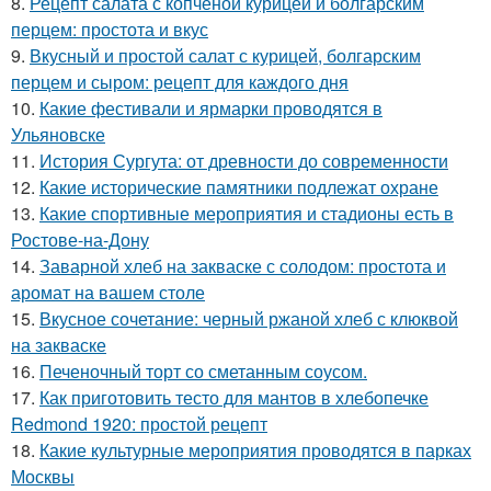
8.
Рецепт салата с копченой курицей и болгарским
перцем: простота и вкус
9.
Вкусный и простой салат с курицей, болгарским
перцем и сыром: рецепт для каждого дня
10.
Какие фестивали и ярмарки проводятся в
Ульяновске
11.
История Сургута: от древности до современности
12.
Какие исторические памятники подлежат охране
13.
Какие спортивные мероприятия и стадионы есть в
Ростове-на-Дону
14.
Заварной хлеб на закваске с солодом: простота и
аромат на вашем столе
15.
Вкусное сочетание: черный ржаной хлеб с клюквой
на закваске
16.
Печеночный торт со сметанным соусом.
17.
Как приготовить тесто для мантов в хлебопечке
Redmond 1920: простой рецепт
18.
Какие культурные мероприятия проводятся в парках
Москвы