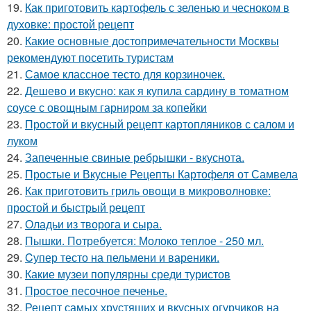
19.
Как приготовить картофель с зеленью и чесноком в
духовке: простой рецепт
20.
Какие основные достопримечательности Москвы
рекомендуют посетить туристам
21.
Самое классное тесто для корзиночек.
22.
Дешево и вкусно: как я купила сардину в томатном
соусе с овощным гарниром за копейки
23.
Простой и вкусный рецепт картопляников с салом и
луком
24.
Запеченные свиные ребрышки - вкуснота.
25.
Простые и Вкусные Рецепты Картофеля от Самвела
26.
Как приготовить гриль овощи в микроволновке:
простой и быстрый рецепт
27.
Оладьи из творога и сыра.
28.
Пышки. Потребуется: Молоко теплое - 250 мл.
29.
Cупер тесто на пельмени и вареники.
30.
Какие музеи популярны среди туристов
31.
Простое песочное печенье.
32.
Рецепт самых хрустящих и вкусных огурчиков на