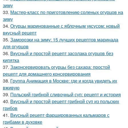
зиму
33.
Мастер-класс по приготовлению соленых огурцов на
зиму
34.
Огурцы маринованные с яблочным уксусом: новый
вкусный рецепт
35.
Заморозки на зиму: 15 лучших рецептов маринада
для огурцов
36.
Вкусный и простой рецепт засолака огурцов без
кипятка
37.
Законсервировать огурцы без сахара: простой
рецепт для домашнего консервирования
38.
Группа Анимация в Москве: где и когда увидеть их
вживую
39.
Польский грибной сливочный суп: рецепт и история
40.
Вкусный и простой рецепт грибной суп из польских
грибов
41.
Вкусный рецепт фаршированных кальмаров с
грибами в духовке