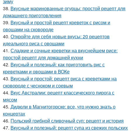
зиму
38.
Вкусные маринованные огурцы: простой рецепт для
домашнего приготовления
39.
Вкусный и простой рецепт креветок с рисом и
овощами на сковороде
40.
Откройте для себя новые вкусы: 20 рецептов
идеального риса с овощами
41.
Сладкие и сочные креветки на вкуснейшем рисе:
простой рецепт для домашней кухни
42.
Вкусный и полезный: как приготовить рис с
креветками и овощами в ВОКе
43.
Вкусный и простой: рецепт риса с креветками на
сковороде с чесноком и соевым
44.
Вкус Австралии: рецепт классического пирога с
мясом
45.
Дидюли в Магнитогорске: все, что нужно знать о
концертах
46.
Польский грибной сливочный суп: рецепт и история
47.
Вкусный и полезный: рецепт супа из свежих польских