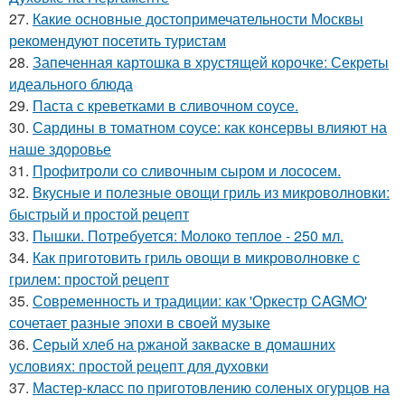
27.
Какие основные достопримечательности Москвы
рекомендуют посетить туристам
28.
Запеченная картошка в хрустящей корочке: Секреты
идеального блюда
29.
Паста с креветками в сливочном соусе.
30.
Сардины в томатном соусе: как консервы влияют на
наше здоровье
31.
Профитроли со сливочным сыром и лососем.
32.
Вкусные и полезные овощи гриль из микроволновки:
быстрый и простой рецепт
33.
Пышки. Потребуется: Молоко теплое - 250 мл.
34.
Как приготовить гриль овощи в микроволновке с
грилем: простой рецепт
35.
Современность и традиции: как 'Оркестр CAGMO'
сочетает разные эпохи в своей музыке
36.
Серый хлеб на ржаной закваске в домашних
условиях: простой рецепт для духовки
37.
Мастер-класс по приготовлению соленых огурцов на