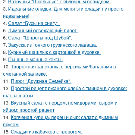
2.
Ватрушки "Школьные" с яблочным повидлом.
3.
Идеальные оладьи. Для меня эти оладьи ну просто
идеальные!
4.
Салат "Бусы на снегу".
5.
Лимонный освежающий пирог.
6.
Салат "Шпроты под Шубой".
7.
Закуска из тонкого грузинского лаваша.
8.
Куриный шашлык с картошкой в духовке.
9.
Пышные манные кексы.
10.
Творожная запеканка с персиками/бананами в
сметанной заливке.
11.
Пирог "Дружная Семейка".
12.
Простой рецепт ржаного хлеба с тмином в духовке:
шаг за шагом
13.
Вкусный салат с перцем, помидорами, сыром и
яйцом: простой рецепт
14.
Копченая курица, перец и сыр: салат с дымным
вкусом
15.
Оладьи из кабачков с творогом.