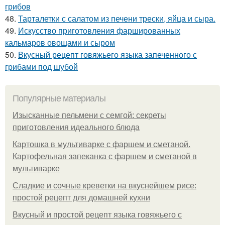
грибов
48.
Тарталетки с салатом из печени трески, яйца и сыра.
49.
Искусство приготовления фаршированных
кальмаров овощами и сыром
50.
Вкусный рецепт говяжьего языка запеченного с
грибами под шубой
Популярные материалы
Изысканные пельмени с семгой: секреты
приготовления идеального блюда
Картошка в мультиварке с фаршем и сметаной.
Картофельная запеканка с фаршем и сметаной в
мультиварке
Сладкие и сочные креветки на вкуснейшем рисе:
простой рецепт для домашней кухни
Вкусный и простой рецепт языка говяжьего с