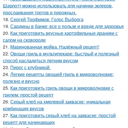
Шарлотт можно использовать для начинки эклеров,
прослаивания тортов и пирожных.
18.
Сергей Трофимов: Голос Выборга
19.
Сардины в банке: все о пользе и вреде для здоровья
20.
Как приготовить вкусные картофельные драники с
салом на сковороде
21.
Маринованная мойва. Надёжный рецепт!
22.
Овощи гриль в мультипекаре: быстрый и полезный
способ насладиться летним вкусом
23.
Пирог с клубникой.
24.
Легкие рецепты овощей гриль в микроволновке:
полезно и вкусно
25.
Как приготовить гриль овощи в микроволновке с
грилем: простой рецепт
26.
Серый хлеб на хмелевой закваске: уникальная
комбинация вкусов
27.
Как приготовить серый хлеб на закваске: простой
рецепт для начинающих