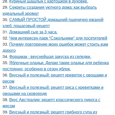
28.
Куриный шашлык с картошкой в духовке.
29.
Секреты создания уютного дома: как выбрать
идеальный аромат
30.
САМЫЙ ПРОСТОЙ домашний пшенично-ржаной
хлеб: пошаговый рецепт
31.
Домашний сыр за 3 часа.
32.
Чем интересен парк "Сокольники" для посетителей
33.
Почему повторение моих ошибок может стоить вам
дорого
34.
Форшмак - вкуснейшая закуска из селедки.
35.
Яблочные оладьи. Делаю такие оладьи для ребенка
постоянно, особенно в сезон яблок.
36.
Вкусный и полезный: рецепт креветок с овощами и
рисом
37.
Вкусный и полезный: рецепт риса с креветками и
овощами на сковороде
38.
Вкус Австралии: рецепт классического пирога с
мясом
39.
Вкусный и полезный: рецепт грибного супа из