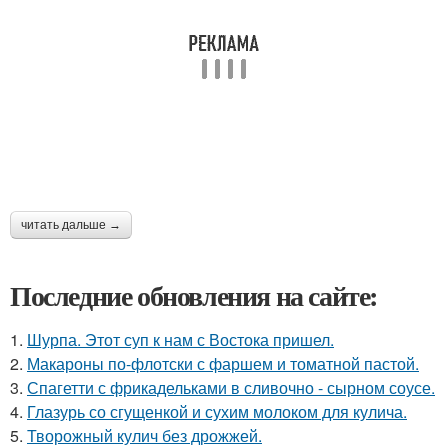
читать дальше →
Последние обновления на сайте:
1.
Шурпа. Этот суп к нам с Востока пришел.
2.
Макароны по-флотски с фаршем и томатной пастой.
3.
Спагетти с фрикадельками в сливочно - сырном соусе.
4.
Глазурь со сгущенкой и сухим молоком для кулича.
5.
Творожный кулич без дрожжей.