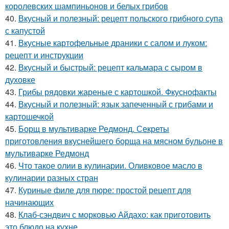
королевских шампиньонов и белых грибов
40.
Вкусный и полезный: рецепт польского грибного супа
с капустой
41.
Вкусные картофельные драники с салом и луком:
рецепт и инструкции
42.
Вкусный и быстрый: рецепт кальмара с сыром в
духовке
43.
Грибы рядовки жареные с картошкой. Фкуснофакты
44.
Вкусный и полезный: язык запеченный с грибами и
картошечкой
45.
Борщ в мультиварке Редмонд. Секреты
приготовления вкуснейшего борща на мясном бульоне в
мультиварке Редмонд
46.
Что такое олии в кулинарии. Оливковое масло в
кулинарии разных стран
47.
Куриные филе для пюре: простой рецепт для
начинающих
48.
Клаб-сэндвич с морковью Айдахо: как приготовить
это блюдо на кухне