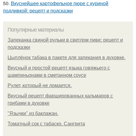
50.
Вкуснейшее картофельное пюре с куриной
подливкой: рецепт и подсказки
Популярные материалы
Запеканка свиной рульки в светлом пиве: рецепт и
подсказки
Цыплёнок табака в пакете для запекания в духовке.
Вкусный и простой рецепт языка говяжьего с
шампиньонами в сметанном соусе
Рулет, который не ломается.
Вкусный рецепт фаршированных кальмаров с
грибами в духовке
"Язычки" из баклажан.
Томатный сок с табаско. Сангрита