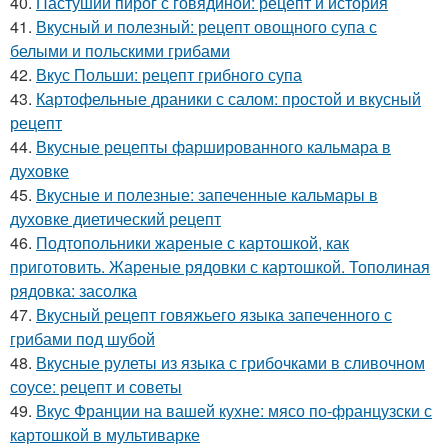
40.
Пастуший пирог с говядиной: рецепт и история
41.
Вкусный и полезный: рецепт овощного супа с
белыми и польскими грибами
42.
Вкус Польши: рецепт грибного супа
43.
Картофельные драники с салом: простой и вкусный
рецепт
44.
Вкусные рецепты фаршированного кальмара в
духовке
45.
Вкусные и полезные: запеченные кальмары в
духовке диетический рецепт
46.
Подтопольники жареные с картошкой, как
приготовить. Жареные рядовки с картошкой. Тополиная
рядовка: засолка
47.
Вкусный рецепт говяжьего языка запеченного с
грибами под шубой
48.
Вкусные рулеты из языка с грибочками в сливочном
соусе: рецепт и советы
49.
Вкус Франции на вашей кухне: мясо по-французски с
картошкой в мультиварке