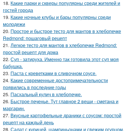
18.
Какие парки и скверы популярны среди жителей и
гостей города
19.
Какие ночные клубы и бары популярны среди
молодежи
20.
Простое и быстрое тесто для мантов в хлебопечке
Redmond: пошаговый рецепт
21.
Легкое тесто для мантов в хлебопечке Redmond:
простой рецепт для дома
22.
Суп - затируха. Именно так готовила этот суп моя
бабушка.
23.
Паста с креветками в сливочном соусе.
24.
Какие современные достопримечательности
появились в последние годы
25.
Пасхальный кулич в хлебопечке.
26.
Быстрое печенье. Тут главное 2 вещи - сметана и
маргарин.
27.
Вкусные картофельные драники с соусом: простой
рецепт на каждый день
28.
Салат с курицей, шампиньонами и свежим огурцом.