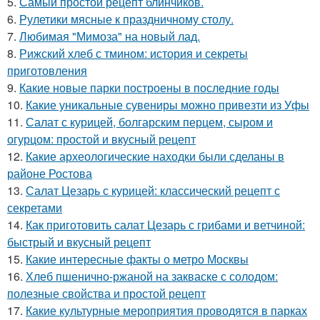
5.
Самый простой рецепт блинчиков.
6.
Рулетики мясные к праздничному столу.
7.
Любимая "Мимоза" на новый лад.
8.
Рижский хлеб с тмином: история и секреты
приготовления
9.
Какие новые парки построены в последние годы
10.
Какие уникальные сувениры можно привезти из Уфы
11.
Салат с курицей, болгарским перцем, сыром и
огурцом: простой и вкусный рецепт
12.
Какие археологические находки были сделаны в
районе Ростова
13.
Салат Цезарь с курицей: классический рецепт с
секретами
14.
Как приготовить салат Цезарь с грибами и ветчиной:
быстрый и вкусный рецепт
15.
Какие интересные факты о метро Москвы
16.
Хлеб пшенично-ржаной на закваске с солодом:
полезные свойства и простой рецепт
17.
Какие культурные мероприятия проводятся в парках