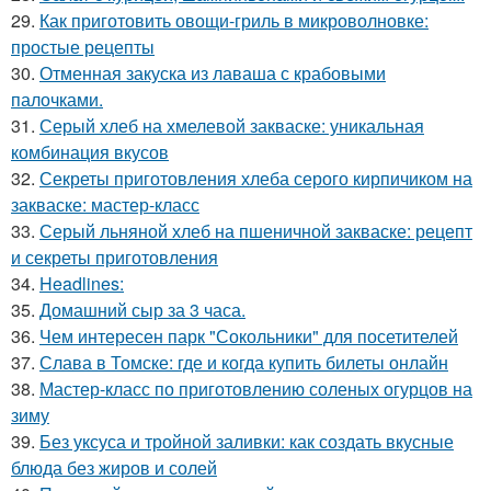
29.
Как приготовить овощи-гриль в микроволновке:
простые рецепты
30.
Отменная закуска из лаваша с крабовыми
палочками.
31.
Серый хлеб на хмелевой закваске: уникальная
комбинация вкусов
32.
Секреты приготовления хлеба серого кирпичиком на
закваске: мастер-класс
33.
Серый льняной хлеб на пшеничной закваске: рецепт
и секреты приготовления
34.
Headlines:
35.
Домашний сыр за 3 часа.
36.
Чем интересен парк "Сокольники" для посетителей
37.
Слава в Томске: где и когда купить билеты онлайн
38.
Мастер-класс по приготовлению соленых огурцов на
зиму
39.
Без уксуса и тройной заливки: как создать вкусные
блюда без жиров и солей