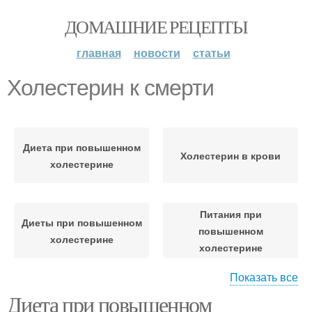
ДОМАШНИЕ РЕЦЕПТЫ
главная
новости
статьи
Холестерин к смерти
Диета при повышенном
Холестерин в крови
холестерине
Питания при
Диеты при повышенном
повышенном
холестерине
холестерине
Показать все
Питание при
Диета при повышенном
Повышенный
повышенном