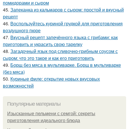
помидорами и сыром
45.
Запеканка из кальмаров с сыром: простой и вкусный
рецепт
46.
Воспользуйтесь куриной грудкой для приготовления
воздушного пюре
47.
Вкусный рецепт запечённого языка с грибами: как
приготовить и украсить свою тарелку
48.
Загадочный язык под сливочно-грибным соусом с
сыром: что это такое и как его приготовить
49.
Борщ без мяса в мультиварке. Борщ в мультиварке
(без мяса)
50.
Куриные филе: открытие новых вкусовых
возможностей
Популярные материалы
Изысканные пельмени с семгой: секреты
приготовления идеального блюда