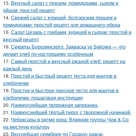
13.
Вкусный салат с перцем, помидорами, сыром и
яйцом: простой рецепт
14.
Свежий салат с курицей, болгарским перцем и
помидорами: простой рецепт для домашнего обеда
15.
Салат Цезарь с грибами, курицей и сыром: простой и
вкусный рецепт
16.
Секреты Бородинского: Закваска vs Sekowa — что
делает хлеб по-настоящему особенным
17.
Самый простой и вкусный ржаной хлеб: рецепт на
каждый день
18.
Простой и быстрый рецепт теста для мантов в
хлебопечке
19.
Простое и быстрое пресное тесто для мантов в
хлебопечке: пошаговая инструкция
20.
Наивкуснейшая творожная запеканка.
21.
Наивкуснейший тёртый пирог с творожной начинкой.
22.
Чебоксары в ритме рока: Влияние группы Чиж & Co
на местную культуру
23.
Вкуснейшая скумбрия по Гордону рамзи.