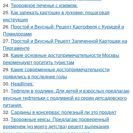
24.
Творожное печенье с изюмом.
25.
Как запекать картошку в духовке: пошаговая
инструкция
26.
Простой и Вкусный: Рецепт Картофеля с Курицей и
Помидорами
27.
Простой и Вкусный Рецепт Запеченной Картошки на
Пергаменте
28.
Какие основные достопримечательности Москвы
рекомендуют посетить туристам
29.
Какие современные достопримечательности
появились в последние годы
30.
Headlines:
31.
Тефтели в подливе. Для детей и взрослых предлагаю
вкусные тефтельки с подливкой из серии детсадовского
питания.
32.
Сардины в консервах: полезный ли это продукт
33.
Творожные кексы. Предлагаю проверенный
временем (из моего детства) рецепт выпекания