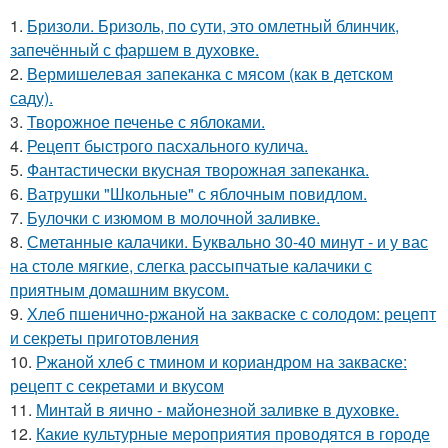
1.
Бризоли. Бризоль, по сути, это омлетный блинчик,
запечённый с фаршем в духовке.
2.
Вермишелевая запеканка с мясом (как в детском
саду).
3.
Творожное печенье с яблоками.
4.
Рецепт быстрого пасхального кулича.
5.
Фантастически вкусная творожная запеканка.
6.
Ватрушки "Школьные" с яблочным повидлом.
7.
Булочки с изюмом в молочной заливке.
8.
Сметанные калачики. Буквально 30-40 минут - и у вас
на столе мягкие, слегка рассыпчатые калачики с
приятным домашним вкусом.
9.
Хлеб пшенично-ржаной на закваске с солодом: рецепт
и секреты приготовления
10.
Ржаной хлеб с тмином и кориандром на закваске:
рецепт с секретами и вкусом
11.
Минтай в яично - майонезной заливке в духовке.
12.
Какие культурные мероприятия проводятся в городе