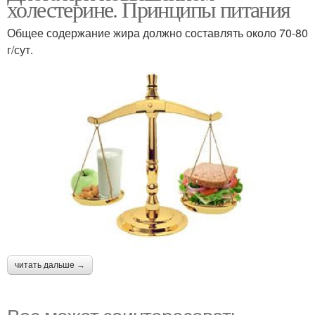
холестерине. Принципы питания
холестерин
холестерине
Общее содержание жира должно составлять около 70-80
г/сут.
Масло при повышенном
Высокий холестерин
холестерине
Бананы при
повышенном
холестерине
читать дальше →