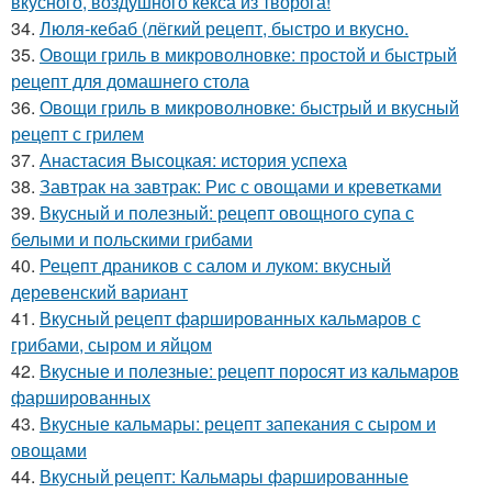
вкусного, воздушного кекса из творога!
34.
Люля-кебаб (лёгкий рецепт, быстро и вкусно.
35.
Овощи гриль в микроволновке: простой и быстрый
рецепт для домашнего стола
36.
Овощи гриль в микроволновке: быстрый и вкусный
рецепт с грилем
37.
Анастасия Высоцкая: история успеха
38.
Завтрак на завтрак: Рис с овощами и креветками
39.
Вкусный и полезный: рецепт овощного супа с
белыми и польскими грибами
40.
Рецепт драников с салом и луком: вкусный
деревенский вариант
41.
Вкусный рецепт фаршированных кальмаров с
грибами, сыром и яйцом
42.
Вкусные и полезные: рецепт поросят из кальмаров
фаршированных
43.
Вкусные кальмары: рецепт запекания с сыром и
овощами
44.
Вкусный рецепт: Кальмары фаршированные