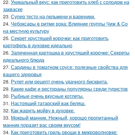
22.
Уникальный вкус: как приготовить хлеб с солодом на
закваске
23.
Супер тесто на пельмени и вареники.
24.
Чебоксары в ритме рока: Влияние группы Чиж & Co
на местную культуру
25.
Секрет хрустящей корочки: как приготовить
картофель в духовке идеально
26.
Запеченная картошка в хрустящей корочке: Секреты
идеального блюда
27.
Сардины в томатном соусе: полезные свойства для
вашего здоровья
28.
Рулет или рецепт очень удачного бисквита.
29.
Какие кафе и рестораны популярны среди туристов
30.
Рыбные очень вкусные котлеты.
31.
Настоящий татарский вак беляш.
32.
Как жарить мойву в духовке.
33.
Мокрый манник. Нежный, хорошо пропитанный
манник поразит вас своим вкусом!
34.
Как приготовить гриль овощи в микроволновке: