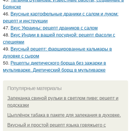
Брянске
46.
Вкусные картофельные драники с салом и луком:
рецепт и инструкции
47.
Вкус Украины: рецепт драников с салом
48.
Вкус Индии в вашей посудной: рецепт фасоли с
специями
49.
Вкусный рецепт: фаршированные кальмары в
духовке с сыром
50.
Рецепты диетического борща без зажарки в
мультиварке. Диетический борщ в мультиварке
Популярные материалы
Запеканка свиной рульки в светлом пиве: рецепт и
подсказки
Цыплёнок табака в пакете для запекания в духовке.
Вкусный и простой рецепт языка говяжьего с