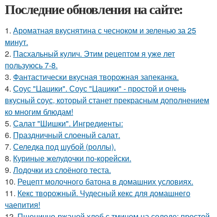
Последние обновления на сайте:
1.
Ароматная вкуснятина с чесноком и зеленью за 25
минут.
2.
Пасхальный кулич. Этим рецептом я уже лет
пользуюсь 7-8.
3.
Фантастически вкусная творожная запеканка.
4.
Соус "Цацики". Соус "Цацики" - простой и очень
вкусный соус, который станет прекрасным дополнением
ко многим блюдам!
5.
Салат "Шишки". Ингредиенты:
6.
Праздничный слоеный салат.
7.
Селедка под шубой (роллы).
8.
Куриные желудочки по-корейски.
9.
Лодочки из слоёного теста.
10.
Рецепт молочного батона в домашних условиях.
11.
Кекс творожный. Чудесный кекс для домашнего
чаепития!
12.
Пшенично-ржаной хлеб с тмином на солоде: простой