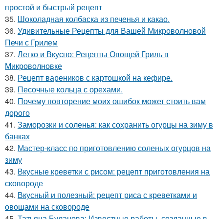
простой и быстрый рецепт
35.
Шоколадная колбаска из печенья и какао.
36.
Удивительные Рецепты для Вашей Микроволновой
Печи с Грилем
37.
Легко и Вкусно: Рецепты Овощей Гриль в
Микроволновке
38.
Рецепт вареников с картошкой на кефире.
39.
Песочные кольца с орехами.
40.
Почему повторение моих ошибок может стоить вам
дорого
41.
Заморозки и соленья: как сохранить огурцы на зиму в
банках
42.
Мастер-класс по приготовлению соленых огурцов на
зиму
43.
Вкусные креветки с рисом: рецепт приготовления на
сковороде
44.
Вкусный и полезный: рецепт риса с креветками и
овощами на сковороде
45.
Татьяна Буланова: Известные работы, созданные в