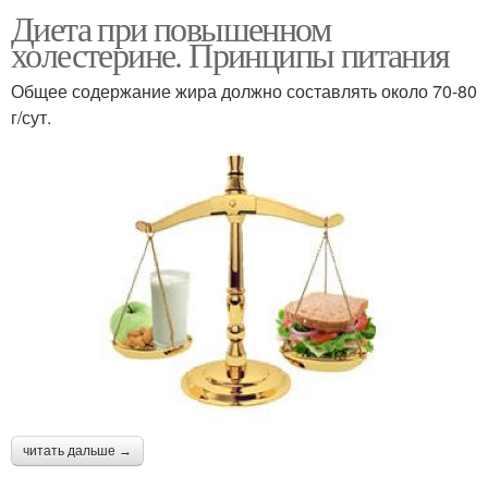
Питание при
Диета при повышенном
Повышенный
повышенном
холестерине. Принципы питания
холестерин
холестерине
Общее содержание жира должно составлять около 70-80
г/сут.
Высокий холестерин
Холестерин к смерти
Бананы при
повышенном
холестерине
читать дальше →