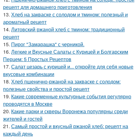
рецепт для домашнего приготовления
13.
Хлеб на закваске с солодом и тмином: полезный и
ароматный рецепт
14.
Литовский ржаной хлеб с тмином: традиционный
рецепт
15.
Пирог "Замарашка" с черникой.
16.
Легкие и Вкусные Салаты с Курицей и Болгарским
Перцем: 5 Простых Рецептов
17.
Салат цезарь с курицей и... откройте для себя новые
вкусовые комбинации
18.
Хлеб пшенично-ржаной на закваске с солодом:
полезные свойства и простой рецепт
19.
Какие современные культурные события регулярно
проводятся в Москве
20.
Какие парки и скверы Воронежа популярны среди
жителей и гостей
21.
Самый простой и вкусный ржаной хлеб: рецепт на
каждый день