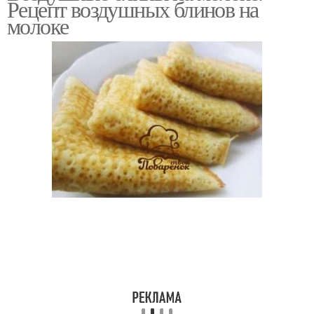
Рецепт воздушных блинов на
молоке
Блины на огуречном
Вкусные блины
рассоле
Блины с дырочками
Пропорции для блинов
Готовые блины
Молоко для блинов