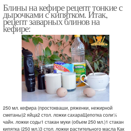
Блины на кефире рецепт тонкие с
дырочками с кипятком. Итак,
рецепт заварных блинов на
кефире:
250 мл. кефира (простокваши, ряженки, нежирной
сметаны)2 яйца2 стол. ложки сахараЩепотка соли¼
чайн. ложки соды1 стакан муки (объем 250 мл.)1 стакан
кипятка (250 мл.)3 стол. ложки растительного масла Как