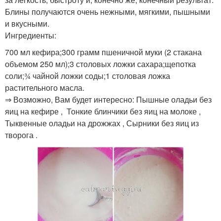
Блины получаются очень нежными, мягкими, пышными
и вкусными.
Ингредиенты:
700 мл кефира;300 грамм пшеничной муки (2 стакана
объемом 250 мл);3 столовых ложки сахара;щепотка
соли;¾ чайной ложки соды;1 столовая ложка
растительного масла.
⇒ Возможно, Вам будет интересно: Пышные оладьи без
яиц на кефире , Тонкие блинчики без яиц на молоке ,
Тыквенные оладьи на дрожжах , Сырники без яиц из
творога .