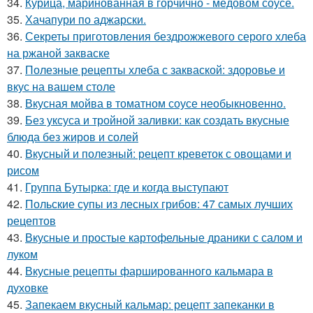
34.
Курица, маринованная в горчично - медовом соусе.
35.
Хачапури по аджарски.
36.
Секреты приготовления бездрожжевого серого хлеба
на ржаной закваске
37.
Полезные рецепты хлеба с закваской: здоровье и
вкус на вашем столе
38.
Вкусная мойва в томатном соусе необыкновенно.
39.
Без уксуса и тройной заливки: как создать вкусные
блюда без жиров и солей
40.
Вкусный и полезный: рецепт креветок с овощами и
рисом
41.
Группа Бутырка: где и когда выступают
42.
Польские супы из лесных грибов: 47 самых лучших
рецептов
43.
Вкусные и простые картофельные драники с салом и
луком
44.
Вкусные рецепты фаршированного кальмара в
духовке
45.
Запекаем вкусный кальмар: рецепт запеканки в