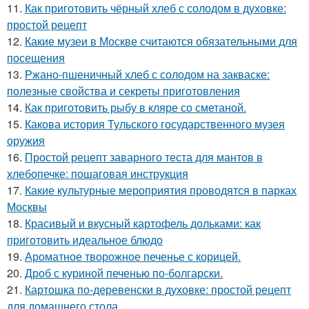
11.
Как приготовить чёрный хлеб с солодом в духовке:
простой рецепт
12.
Какие музеи в Москве считаются обязательными для
посещения
13.
Ржано-пшеничный хлеб с солодом на закваске:
полезные свойства и секреты приготовления
14.
Как приготовить рыбу в кляре со сметаной.
15.
Какова история Тульского государственного музея
оружия
16.
Простой рецепт заварного теста для мантов в
хлебопечке: пошаговая инструкция
17.
Какие культурные мероприятия проводятся в парках
Москвы
18.
Красивый и вкусный картофель дольками: как
приготовить идеальное блюдо
19.
Ароматное творожное печенье с корицей.
20.
Дроб с куриной печенью по-болгарски.
21.
Картошка по-деревенски в духовке: простой рецепт
для домашнего стола