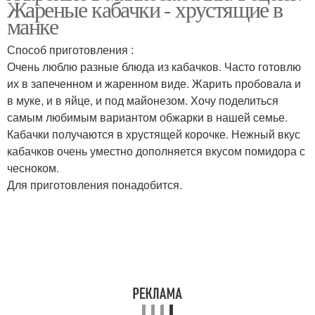
Жареные кабачки - хрустящие в
манке
Способ приготовления :
Очень люблю разные блюда из кабачков. Часто готовлю
Кабачки в кляре
Кабачки в панировке
их в запеченном и жаренном виде. Жарить пробовала и
в муке, и в яйце, и под майонезом. Хочу поделиться
самым любимым вариантом обжарки в нашей семье.
Кабачки получаются в хрустящей корочке. Нежный вкус
Кабачки с зеленью
Кабачки с курицей
кабачков очень уместно дополняется вкусом помидора с
чесноком.
Для приготовления понадобится.
Кабачки с фаршем