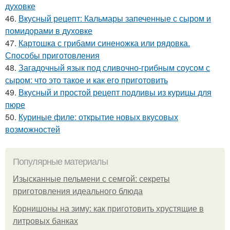
духовке
46.
Вкусный рецепт: Кальмары запеченные с сыром и
помидорами в духовке
47.
Картошка с грибами синеножка или рядовка.
Способы приготовления
48.
Загадочный язык под сливочно-грибным соусом с
сыром: что это такое и как его приготовить
49.
Вкусный и простой рецепт подливы из курицы для
пюре
50.
Куриные филе: открытие новых вкусовых
возможностей
Популярные материалы
Изысканные пельмени с семгой: секреты
приготовления идеального блюда
Корнишоны на зиму: как приготовить хрустящие в
литровых банках