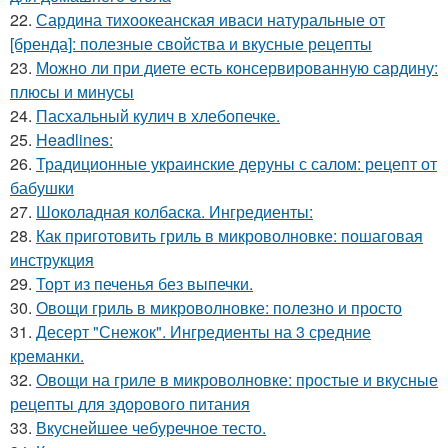
22.
Сардина тихоокеанская иваси натуральные от
[бренда]: полезные свойства и вкусные рецепты
23.
Можно ли при диете есть консервированную сардину:
плюсы и минусы
24.
Пасхальный кулич в хлебопечке.
25.
Headlines:
26.
Традиционные украинские деруны с салом: рецепт от
бабушки
27.
Шоколадная колбаска. Ингредиенты:
28.
Как приготовить гриль в микроволновке: пошаговая
инструкция
29.
Торт из печенья без выпечки.
30.
Овощи гриль в микроволновке: полезно и просто
31.
Десерт "Снежок". Ингредиенты на 3 средние
креманки.
32.
Овощи на гриле в микроволновке: простые и вкусные
рецепты для здорового питания
33.
Вкуснейшее чебуречное тесто.