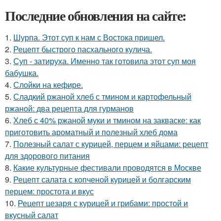
Последние обновления на сайте:
1.
Шурпа. Этот суп к нам с Востока пришел.
2.
Рецепт быстрого пасхального кулича.
3.
Суп - затируха. Именно так готовила этот суп моя
бабушка.
4.
Слойки на кефире.
5.
Сладкий ржаной хлеб с тмином и картофельный
ржаной: два рецепта для гурманов
6.
Хлеб с 40% ржаной муки и тмином на закваске: как
приготовить ароматный и полезный хлеб дома
7.
Полезный салат с курицей, перцем и яйцами: рецепт
для здорового питания
8.
Какие культурные фестивали проводятся в Москве
9.
Рецепт салата с копченой курицей и болгарским
перцем: простота и вкус
10.
Рецепт цезаря с курицей и грибами: простой и
вкусный салат