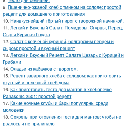
8.
Тесто для беляшей.
9.
Пшенично-ржаной хлеб с тмином на солоде: простой
рецепт для домашнего приготовления
10.
Наивкуснейший тёртый пирог с творожной начинкой.
11.
Легкий и Вкусный Салат: Помидоры, Огурцы, Перец,
Сыр и Куриная Грудка
12.
Салат с копченой курицей, болгарским перцем и
сыром: простой и вкусный рецепт
13.
Легкий и Вкусный Рецепт Салата Цезарь с Курицей и
Грибами
14.
Оладьи из кабачков с творогом.
15.
Рецепт заварного хлеба с солодом: как приготовить
вкусный и полезный хлеб дома
16.
Как приготовить тесто для мантов в хлебопечке
Panasonic 2501: простой рецепт
17.
Какие ночные клубы и бары популярны среди
молодежи
18.
Секреты приготовления теста для мантов: чтобы не
рвалось и не прилипало