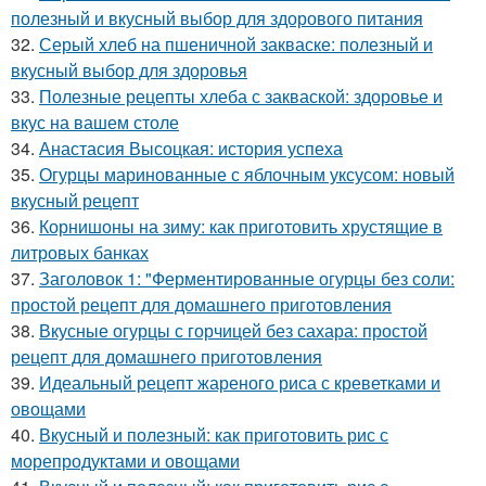
полезный и вкусный выбор для здорового питания
32.
Серый хлеб на пшеничной закваске: полезный и
вкусный выбор для здоровья
33.
Полезные рецепты хлеба с закваской: здоровье и
вкус на вашем столе
34.
Анастасия Высоцкая: история успеха
35.
Огурцы маринованные с яблочным уксусом: новый
вкусный рецепт
36.
Корнишоны на зиму: как приготовить хрустящие в
литровых банках
37.
Заголовок 1: "Ферментированные огурцы без соли:
простой рецепт для домашнего приготовления
38.
Вкусные огурцы с горчицей без сахара: простой
рецепт для домашнего приготовления
39.
Идеальный рецепт жареного риса с креветками и
овощами
40.
Вкусный и полезный: как приготовить рис с
морепродуктами и овощами