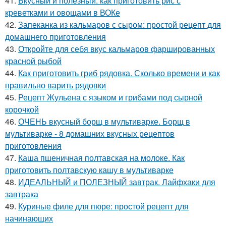
41.
Вкусный и полезный: как приготовить рис с
креветками и овощами в ВОКе
42.
Запеканка из кальмаров с сыром: простой рецепт для
домашнего приготовления
43.
Откройте для себя вкус кальмаров фаршированных
красной рыбой
44.
Как приготовить гриб рядовка. Сколько времени и как
правильно варить рядовки
45.
Рецепт Жульена с языком и грибами под сырной
корочкой
46.
ОЧЕНЬ вкусный борщ в мультиварке. Борщ в
мультиварке - 8 домашних вкусных рецептов
приготовления
47.
Каша пшеничная полтавская на молоке. Как
приготовить полтавскую кашу в мультиварке
48.
ИДЕАЛЬНЫЙ и ПОЛЕЗНЫЙ завтрак. Лайфхаки для
завтрака
49.
Куриные филе для пюре: простой рецепт для
начинающих