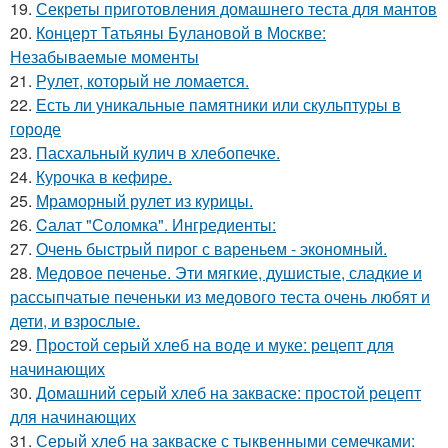
19.
Секреты приготовления домашнего теста для мантов
20.
Концерт Татьяны Булановой в Москве:
Незабываемые моменты
21.
Рулет, который не ломается.
22.
Есть ли уникальные памятники или скульптуры в
городе
23.
Пасхальный кулич в хлебопечке.
24.
Курочка в кефире.
25.
Мраморный рулет из курицы.
26.
Cалат "Соломка". Ингредиенты:
27.
Очень быстрый пирог с вареньем - экономный.
28.
Медовое печенье. Эти мягкие, душистые, сладкие и
рассыпчатые печеньки из медового теста очень любят и
дети, и взрослые.
29.
Простой серый хлеб на воде и муке: рецепт для
начинающих
30.
Домашний серый хлеб на закваске: простой рецепт
для начинающих
31.
Серый хлеб на закваске с тыквенными семечками: