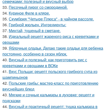
семечками: полезный и вкусный выбор
33.
Песочный пирог со смородиной.
34.
Куриное Филе в кляре.
35.
Скумбрия "Четыре Плюса" - в чайном рассоле.
36.
Грибной жюльен. Ингредиенты:
37.
Минтай, тушеный в сметане.
38.
Идеальный рецепт жареного риса с креветками и
овощами
39.
Яблочные оладьи. Делаю такие оладьи для ребенка
постоянно, особенно в сезон яблок.
40.
Вкусный и полезный: как приготовить рис с
креветками и овощами в ВОКе
41.
Вкус Польши: рецепт польского грибного супа из
шампиньонов
42.
Польские грибы: мастер-класс по приготовлению
вкуснейших блюд
43.
Мягкие и сочные кальмары в духовке: рецепт и
подсказки
44.
Вкусный и практичный рецепт: тушка кальмара в