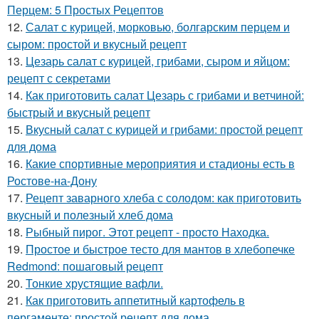
Перцем: 5 Простых Рецептов
12.
Салат с курицей, морковью, болгарским перцем и
сыром: простой и вкусный рецепт
13.
Цезарь салат с курицей, грибами, сыром и яйцом:
рецепт с секретами
14.
Как приготовить салат Цезарь с грибами и ветчиной:
быстрый и вкусный рецепт
15.
Вкусный салат с курицей и грибами: простой рецепт
для дома
16.
Какие спортивные мероприятия и стадионы есть в
Ростове-на-Дону
17.
Рецепт заварного хлеба с солодом: как приготовить
вкусный и полезный хлеб дома
18.
Рыбный пирог. Этот рецепт - просто Находка.
19.
Простое и быстрое тесто для мантов в хлебопечке
Redmond: пошаговый рецепт
20.
Тонкие хрустящие вафли.
21.
Как приготовить аппетитный картофель в
пергаменте: простой рецепт для дома