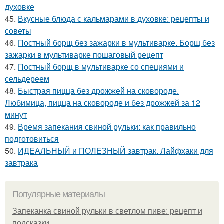
духовке
45.
Вкусные блюда с кальмарами в духовке: рецепты и
советы
46.
Постный борщ без зажарки в мультиварке. Борщ без
зажарки в мультиварке пошаговый рецепт
47.
Постный борщ в мультиварке со специями и
сельдереем
48.
Быстрая пицца без дрожжей на сковороде.
Любимица, пицца на сковороде и без дрожжей за 12
минут
49.
Время запекания свиной рульки: как правильно
подготовиться
50.
ИДЕАЛЬНЫЙ и ПОЛЕЗНЫЙ завтрак. Лайфхаки для
завтрака
Популярные материалы
Запеканка свиной рульки в светлом пиве: рецепт и
подсказки