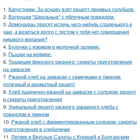
1.
Капустники. За основу взят рецепт ленивых голубцов.
2.
Ватрушки "Школьные" с яблочным повидлом.
3.
Домочадцы просят испечь чего-нибудь сладенького к
чаю, а возиться долго с тестом у тебя нет совершенно
никакого желания?
4.
Булочки с изюмом в молочной заливке.
5.
Пышки на кефире.
6.
Традиции финского ржаного: секреты приготовления
на закваске
7.
Ржаной хлеб на закваске с семечками и тмином:
полезный и ароматный рецепт
8.
Хлеб пшенично-ржаной на закваске с солодом: рецепт
и секреты приготовления
9.
Уникальный рецепт ржаного заварного хлеба с
повидлом и тмином
10.
Ржаной хлеб с ферментированным солодом: секреты
приготовления в хлебопечке
11.
Легкие и Вкусные Салаты с Курицей и Болгарским