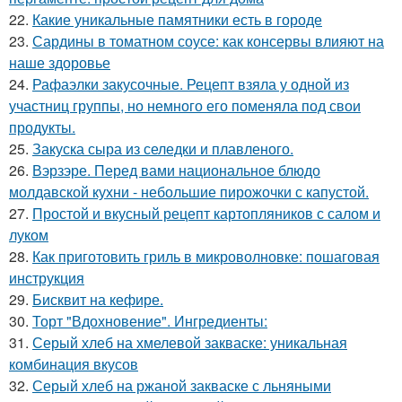
22.
Какие уникальные памятники есть в городе
23.
Сардины в томатном соусе: как консервы влияют на
наше здоровье
24.
Рафаэлки закусочные. Рецепт взяла у одной из
участниц группы, но немного его поменяла под свои
продукты.
25.
Закуска сыра из селедки и плавленого.
26.
Вэрзэре. Перед вами национальное блюдо
молдавской кухни - небольшие пирожочки с капустой.
27.
Простой и вкусный рецепт картопляников с салом и
луком
28.
Как приготовить гриль в микроволновке: пошаговая
инструкция
29.
Бисквит на кефире.
30.
Торт "Вдохновение". Ингредиенты:
31.
Серый хлеб на хмелевой закваске: уникальная
комбинация вкусов
32.
Серый хлеб на ржаной закваске с льняными