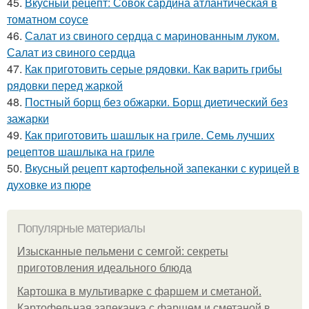
45.
Вкусный рецепт: Совок сардина атлантическая в
томатном соусе
46.
Салат из свиного сердца с маринованным луком.
Салат из свиного сердца
47.
Как приготовить серые рядовки. Как варить грибы
рядовки перед жаркой
48.
Постный борщ без обжарки. Борщ диетический без
зажарки
49.
Как приготовить шашлык на гриле. Семь лучших
рецептов шашлыка на гриле
50.
Вкусный рецепт картофельной запеканки с курицей в
духовке из пюре
Популярные материалы
Изысканные пельмени с семгой: секреты
приготовления идеального блюда
Картошка в мультиварке с фаршем и сметаной.
Картофельная запеканка с фаршем и сметаной в