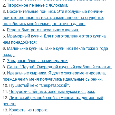
2.
Творожное печенье с яблоками.
3.
Восхитительные пончики. Эти воздушные пончики,
приготовленные из теста, замешанного на сгущёнке,
полюбились моей семье достаточно давно.
4.
Рецепт быстрого пасхального кулича.
5.
Мраморный кулич. Для приготовления этого кулича
нам понадобится:
6.
Маленькие куличи. Такие куличики пекла тоже 3 года
назад.
7.
Заварные блины на минералке.
8.
Салат "Лаура". Очередной вкусный крабовый салатик.
9.
Идеальные сырники. Я долго экспериментировала,
прежде чем у меня получились идеальные сырники.
10.
Пушистый кекс "Секретарский".
11.
Чебуреки с яйцами, зелёным луком и сыром.
12.
Литовский ржаной хлеб с тмином: традиционный
рецепт
13.
Конфеты из творога.