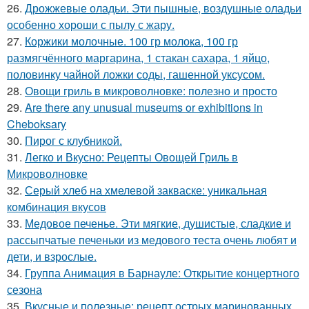
26.
Дрожжевые оладьи. Эти пышные, воздушные оладьи
особенно хороши с пылу с жару.
27.
Коржики молочные. 100 гр молока, 100 гр
размягчённого маргарина, 1 стакан сахара, 1 яйцо,
половинку чайной ложки соды, гашенной уксусом.
28.
Овощи гриль в микроволновке: полезно и просто
29.
Are there any unusual museums or exhibitions in
Cheboksary
30.
Пирог с клубникой.
31.
Легко и Вкусно: Рецепты Овощей Гриль в
Микроволновке
32.
Серый хлеб на хмелевой закваске: уникальная
комбинация вкусов
33.
Медовое печенье. Эти мягкие, душистые, сладкие и
рассыпчатые печеньки из медового теста очень любят и
дети, и взрослые.
34.
Группа Анимация в Барнауле: Открытие концертного
сезона
35.
Вкусные и полезные: рецепт острых маринованных