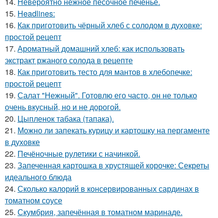
14.
Невероятно нежное песочное печенье.
15.
Headlines:
16.
Как приготовить чёрный хлеб с солодом в духовке:
простой рецепт
17.
Ароматный домашний хлеб: как использовать
экстракт ржаного солода в рецепте
18.
Как приготовить тесто для мантов в хлебопечке:
простой рецепт
19.
Салат "Нежный". Готовлю его часто, он не только
очень вкусный, но и не дорогой.
20.
Цыпленок табака (тапака).
21.
Можно ли запекать курицу и картошку на пергаменте
в духовке
22.
Печёночные рулетики с начинкой.
23.
Запеченная картошка в хрустящей корочке: Секреты
идеального блюда
24.
Сколько калорий в консервированных сардинах в
томатном соусе
25.
Скумбрия, запечённая в томатном маринаде.