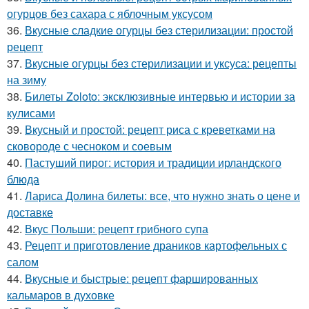
огурцов без сахара с яблочным уксусом
36.
Вкусные сладкие огурцы без стерилизации: простой
рецепт
37.
Вкусные огурцы без стерилизации и уксуса: рецепты
на зиму
38.
Билеты Zoloto: эксклюзивные интервью и истории за
кулисами
39.
Вкусный и простой: рецепт риса с креветками на
сковороде с чесноком и соевым
40.
Пастуший пирог: история и традиции ирландского
блюда
41.
Лариса Долина билеты: все, что нужно знать о цене и
доставке
42.
Вкус Польши: рецепт грибного супа
43.
Рецепт и приготовление драников картофельных с
салом
44.
Вкусные и быстрые: рецепт фаршированных
кальмаров в духовке