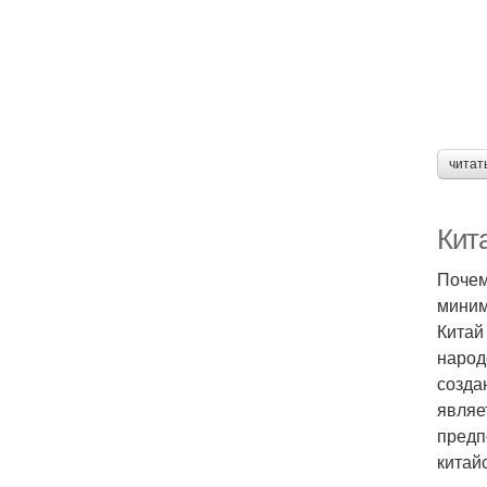
читат
Кит
Почем
миним
Китай
народ
созда
являе
предп
китай