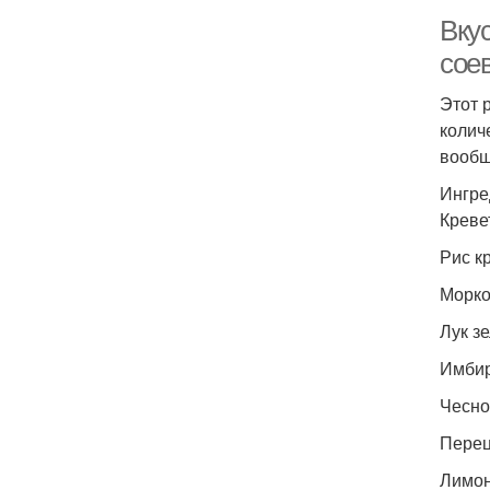
Вкус
сое
Этот 
колич
вообщ
Ингре
Кревет
Рис кр
Морков
Лук зе
Имбирь
Чеснок
Перец
Лимонн