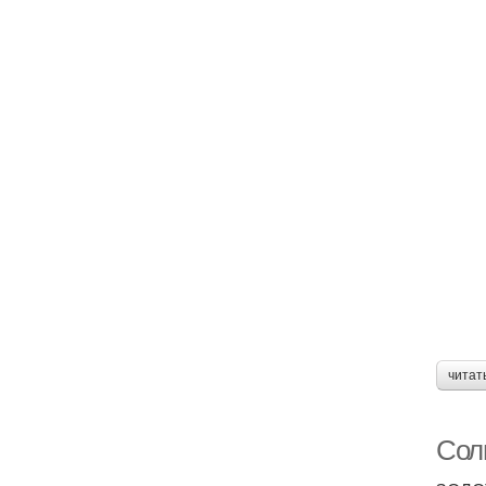
читат
Соли