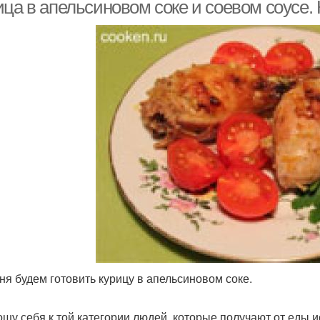
пельсиновым соком
ица в апельсиновом соке и соевом соусе.
ня будем готовить курицу в апельсиновом соке.
ошу себя к той категории людей, которые получают от еды 