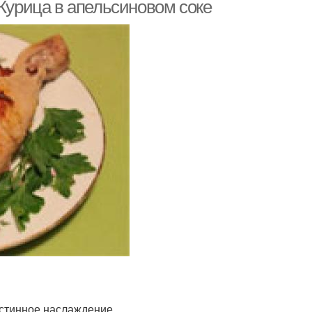
 Курица в апельсиновом соке
истинное наслаждение.