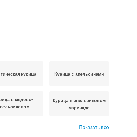
отическая курица
Курица с апельсинами
рица в медово-
Курица в апельсиновом
апельсиновом
маринаде
маринаде
Показать все