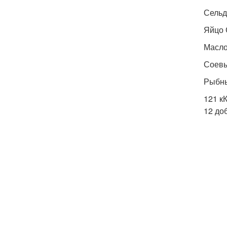
Сельд
Яйцо 
Масло 
Соевый
Рыбный
121 к
12 до