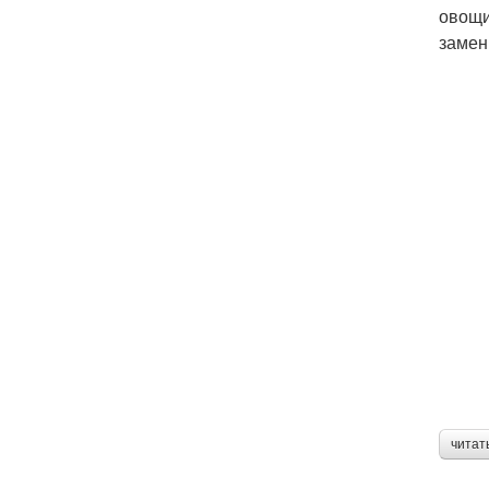
овощи
замени
читат