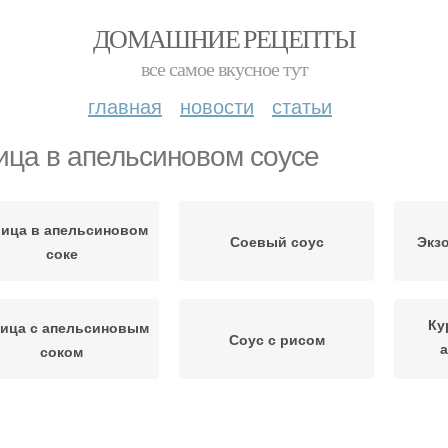
ДОМАШНИЕ РЕЦЕПТЫ
все самое вкусное тут
главная
новости
статьи
ица в апельсиновом соусе
ица в апельсиновом
Соевый соус
Экз
соке
Ку
ица с апельсиновым
Соус с рисом
соком
Курица в
Вкусная курица