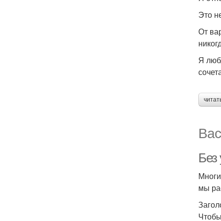
Это н
От ва
никог
Я люб
сочет
читат
Вас
Без 
Многи
мы ра
Загол
Чтобы