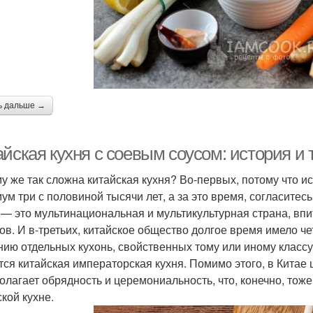
ь дальше →
айская кухня с соевым соусом: история и
у же так сложна китайская кухня? Во-первых, потому что ис
ум три с половиной тысячи лет, а за это время, согласитесь
 — это мультинациональная и мультикультурная страна, вп
ов. И в-третьих, китайское общество долгое время имело ч
нию отдельных кухонь, свойственных тому или иному классу
тся китайская императорская кухня. Помимо этого, в Китае 
олагает обрядность и церемониальность, что, конечно, тож
ской кухне.