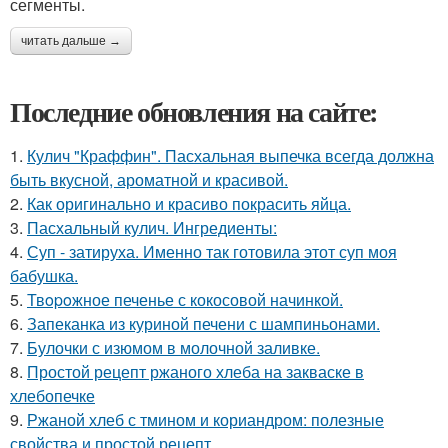
сегменты.
читать дальше →
Последние обновления на сайте:
1.
Кулич "Краффин". Пасхальная выпечка всегда должна
быть вкусной, ароматной и красивой.
2.
Как оригинально и красиво покрасить яйца.
3.
Пасхальный кулич. Ингредиенты:
4.
Суп - затируха. Именно так готовила этот суп моя
бабушка.
5.
Твopoжное печенье с кокосовой начинкой.
6.
Запеканка из куриной печени с шампиньонами.
7.
Булочки с изюмом в молочной заливке.
8.
Простой рецепт ржаного хлеба на закваске в
хлебопечке
9.
Ржаной хлеб с тмином и кориандром: полезные
свойства и простой рецепт