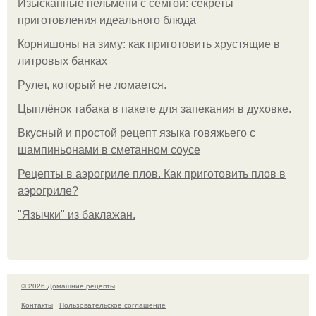
Изысканные пельмени с семгой: секреты
приготовления идеального блюда
Корнишоны на зиму: как приготовить хрустящие в
литровых банках
Рулет, который не ломается.
Цыплёнок табака в пакете для запекания в духовке.
Вкусный и простой рецепт языка говяжьего с
шампиньонами в сметанном соусе
Рецепты в аэрогриле плов. Как приготовить плов в
аэрогриле?
"Язычки" из баклажан.
© 2026 Домашние рецепты
Контакты
Пользовательское соглашение