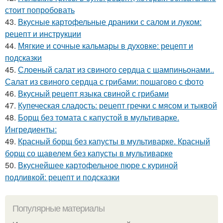
стоит попробовать
43.
Вкусные картофельные драники с салом и луком:
рецепт и инструкции
44.
Мягкие и сочные кальмары в духовке: рецепт и
подсказки
45.
Слоеный салат из свиного сердца с шампиньонами..
Салат из свиного сердца с грибами: пошагово с фото
46.
Вкусный рецепт языка свиной с грибами
47.
Купеческая сладость: рецепт гречки с мясом и тыквой
48.
Борщ без томата с капустой в мультиварке.
Ингредиенты:
49.
Красный борщ без капусты в мультиварке. Красный
борщ со щавелем без капусты в мультиварке
50.
Вкуснейшее картофельное пюре с куриной
подливкой: рецепт и подсказки
Популярные материалы