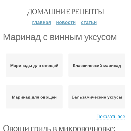
ДОМАШНИЕ РЕЦЕПТЫ
главная
новости
статьи
Маринад с винным уксусом
Маринады для овощей
Классический маринад
Маринад для овощей
Бальзамические уксусы
Показать все
Овощи гриль в микроволновке:
Уксус для баклажанов
Маринад для лука