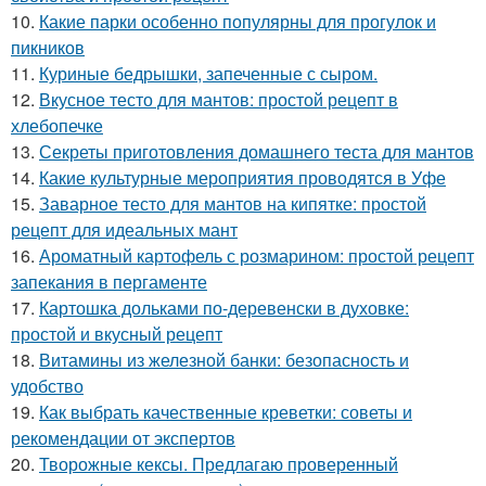
10.
Какие парки особенно популярны для прогулок и
пикников
11.
Куриные бедрышки, запеченные с сыром.
12.
Вкусное тесто для мантов: простой рецепт в
хлебопечке
13.
Секреты приготовления домашнего теста для мантов
14.
Какие культурные мероприятия проводятся в Уфе
15.
Заварное тесто для мантов на кипятке: простой
рецепт для идеальных мант
16.
Ароматный картофель с розмарином: простой рецепт
запекания в пергаменте
17.
Картошка дольками по-деревенски в духовке:
простой и вкусный рецепт
18.
Витамины из железной банки: безопасность и
удобство
19.
Как выбрать качественные креветки: советы и
рекомендации от экспертов
20.
Творожные кексы. Предлагаю проверенный