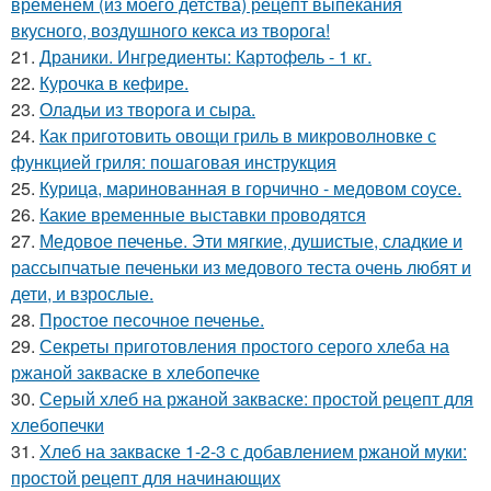
временем (из моего детства) рецепт выпекания
вкусного, воздушного кекса из творога!
21.
Драники. Ингредиенты: Картофель - 1 кг.
22.
Курочка в кефире.
23.
Оладьи из творога и сыра.
24.
Как приготовить овощи гриль в микроволновке с
функцией гриля: пошаговая инструкция
25.
Курица, маринованная в горчично - медовом соусе.
26.
Какие временные выставки проводятся
27.
Медовое печенье. Эти мягкие, душистые, сладкие и
рассыпчатые печеньки из медового теста очень любят и
дети, и взрослые.
28.
Простое песочное печенье.
29.
Секреты приготовления простого серого хлеба на
ржаной закваске в хлебопечке
30.
Серый хлеб на ржаной закваске: простой рецепт для
хлебопечки
31.
Хлеб на закваске 1-2-3 с добавлением ржаной муки:
простой рецепт для начинающих