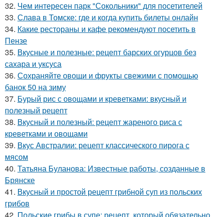
32.
Чем интересен парк "Сокольники" для посетителей
33.
Слава в Томске: где и когда купить билеты онлайн
34.
Какие рестораны и кафе рекомендуют посетить в
Пензе
35.
Вкусные и полезные: рецепт барских огурцов без
сахара и уксуса
36.
Сохраняйте овощи и фрукты свежими с помощью
банок 50 на зиму
37.
Бурый рис с овощами и креветками: вкусный и
полезный рецепт
38.
Вкусный и полезный: рецепт жареного риса с
креветками и овощами
39.
Вкус Австралии: рецепт классического пирога с
мясом
40.
Татьяна Буланова: Известные работы, созданные в
Брянске
41.
Вкусный и простой рецепт грибной суп из польских
грибов
42.
Польские грибы в супе: рецепт, который обязательно