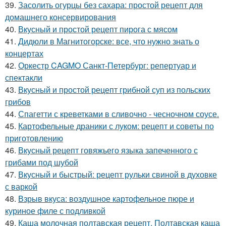
39.
Засолить огурцы без сахара: простой рецепт для
домашнего консервирования
40.
Вкусный и простой рецепт пирога с мясом
41.
Дидюли в Магнитогорске: все, что нужно знать о
концертах
42.
Оркестр CAGMO Санкт-Петербург: репертуар и
спектакли
43.
Вкусный и простой рецепт грибной суп из польских
грибов
44.
Спагетти с креветками в сливочно - чесночном соусе.
45.
Картофельные драники с луком: рецепт и советы по
приготовлению
46.
Вкусный рецепт говяжьего языка запеченного с
грибами под шубой
47.
Вкусный и быстрый: рецепт рульки свиной в духовке
с варкой
48.
Взрыв вкуса: воздушное картофельное пюре и
куриное филе с подливкой
49.
Каша молочная полтавская рецепт. Полтавская каша