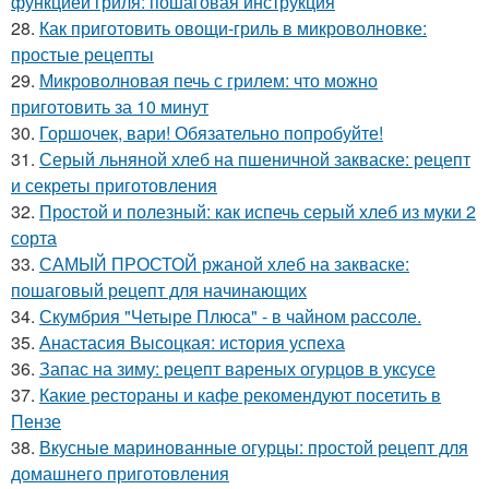
функцией гриля: пошаговая инструкция
28.
Как приготовить овощи-гриль в микроволновке:
простые рецепты
29.
Микроволновая печь с грилем: что можно
приготовить за 10 минут
30.
Горшочек, вари! Обязательно попробуйте!
31.
Серый льняной хлеб на пшеничной закваске: рецепт
и секреты приготовления
32.
Простой и полезный: как испечь серый хлеб из муки 2
сорта
33.
САМЫЙ ПРОСТОЙ ржаной хлеб на закваске:
пошаговый рецепт для начинающих
34.
Скумбрия "Четыре Плюса" - в чайном рассоле.
35.
Анастасия Высоцкая: история успеха
36.
Запас на зиму: рецепт вареных огурцов в уксусе
37.
Какие рестораны и кафе рекомендуют посетить в
Пензе
38.
Вкусные маринованные огурцы: простой рецепт для
домашнего приготовления