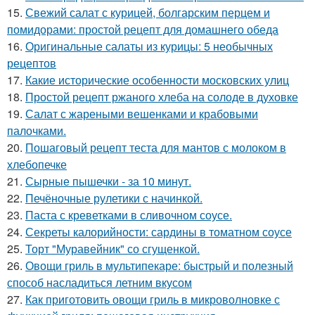
15.
Свежий салат с курицей, болгарским перцем и
помидорами: простой рецепт для домашнего обеда
16.
Оригинальные салаты из курицы: 5 необычных
рецептов
17.
Какие исторические особенности московских улиц
18.
Простой рецепт ржаного хлеба на солоде в духовке
19.
Салат с жареными вешенками и крабовыми
палочками.
20.
Пошаговый рецепт теста для мантов с молоком в
хлебопечке
21.
Сырные пышечки - за 10 минут.
22.
Печёночные рулетики с начинкой.
23.
Паста с креветками в сливочном соусе.
24.
Секреты калорийности: сардины в томатном соусе
25.
Торт "Муравейник" со сгущенкой.
26.
Овощи гриль в мультипекаре: быстрый и полезный
способ насладиться летним вкусом
27.
Как приготовить овощи гриль в микроволновке с