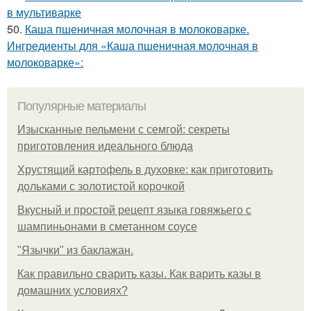
в мультиварке
50.
Каша пшеничная молочная в молоковарке.
Ингредиенты для «Каша пшеничная молочная в
молоковарке»:
Популярные материалы
Изысканные пельмени с семгой: секреты
приготовления идеального блюда
Хрустящий картофель в духовке: как приготовить
дольками с золотистой корочкой
Вкусный и простой рецепт языка говяжьего с
шампиньонами в сметанном соусе
"Язычки" из баклажан.
Как правильно сварить казы. Как варить казы в
домашних условиях?