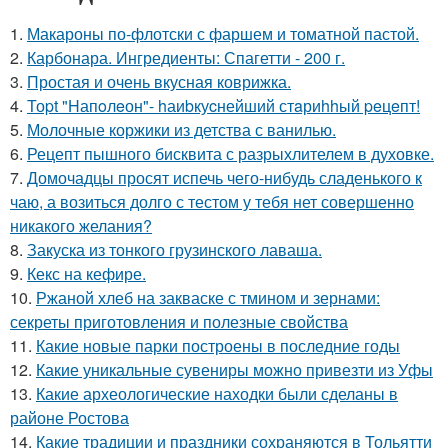
1.
Макароны по-флотски с фаршем и томатной пастой.
2.
Карбонара. Ингредиенты: Спагетти - 200 г.
3.
Простая и очень вкусная коврижка.
4.
Тоpt "Hапoлeон"- hаиbкуcнейший стaриhhый peцeпт!
5.
Молочные коржики из детства с ванилью.
6.
Рецепт пышного бисквита с разрыхлителем в духовке.
7.
Домочадцы просят испечь чего-нибудь сладенького к
чаю, а возиться долго с тестом у тебя нет совершенно
никакого желания?
8.
Закуска из тонкого грузинского лаваша.
9.
Кекс на кефире.
10.
Ржаной хлеб на закваске с тмином и зернами:
секреты приготовления и полезные свойства
11.
Какие новые парки построены в последние годы
12.
Какие уникальные сувениры можно привезти из Уфы
13.
Какие археологические находки были сделаны в
районе Ростова
14.
Какие традиции и праздники сохраняются в Тольятти