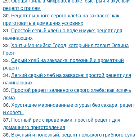
29.
Овощи гриль в микроволновке: быстрый и вкусный
рецепт с грилем
30.
Рецепт пышного серого хлеба на закваске: как
приготовить в домашних условиях
31.
Простой серый хлеб на воде и муке: рецепт для
начинающих
32.
Ханты-Мансийск: Город, которыйил талант Элвина
Грея
33.
Серый хлеб на закваске: полезный и ароматный
рецепт
34.
Легкий серый хлеб на закваске: простой рецепт для
начинающих
35.
Простой рецепт заливного серого хлеба: как испечь
дома
36.
Хрустящие маринованные огурцы без сахара: рецепт
и советы
37.
Постный рис с креветками: простой рецепт для
домашнего приготовления
38.
Вкусный и полезный: рецепт польского грибного супа