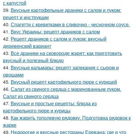
с капустой
39.
Вкусные картофельные драники с салом и луком:
рецепт и инструкции
40.
Спагетти с креветками в сливочно - чесночном соусе.
41.
Вкус Украины: рецепт драников с салом
42.
Рецепт драников с салом и луком: вкусный
деревенский вариант
43.
Все драники на сковороде жарят: как приготовить
вкусный и полезный блюдо
44.
Вкусные кальмары: рецепт запекания с сыром и
овощами
45.
Вкусный рецепт картофельного пюре с курицей
46.
Салат из свиного сердца с маринованным луком.
Салат из свиного сердца
47.
Вкусные и простые рецепты: блюда из
картофельного пюре и курицы
48.
Как жарить тополевую рядовку. Подготовка рядовок к
жарке
49.
Недорогие и вкусные рестораны Еревана: где и что