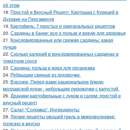
об этом
18.
Простой и Вкусный Рецепт: Картошка с Курицей в
Духовке на Пергаменте
19.
Картофель: 7 простых и оригинальных рецептов
20.
Сардины в банке: все о пользе и вреде для здоровья
21.
Консервированные или свежие сардины: какая
лучше
22.
Сколько калорий в консервированных сардинах в
томатном соусе
23.
Сардина: польза и вред для организма
24.
Ребрышки свиные из духовочки.
25.
Вэрзэре. Перед вами национальное блюдо
молдавской кухни - небольшие пирожочки с капустой.
26.
Драники картофельные с луком и салом: простой и
вкусный рецепт
27.
Cалат "Соломка". Ингредиенты:
28.
Легкие рецепты овощей гриль в микроволновке:
полезно и вкусно