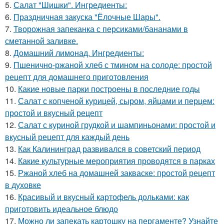
5.
Салат "Шишки". Ингредиенты:
6.
Праздничная закуска "Ёлочные Шары".
7.
Творожная запеканка с персиками/бананами в
сметанной заливке.
8.
Домашний лимонад. Ингредиенты:
9.
Пшенично-ржаной хлеб с тмином на солоде: простой
рецепт для домашнего приготовления
10.
Какие новые парки построены в последние годы
11.
Салат с копченой курицей, сыром, яйцами и перцем:
простой и вкусный рецепт
12.
Салат с куриной грудкой и шампиньонами: простой и
вкусный рецепт для каждый день
13.
Как Калининград развивался в советский период
14.
Какие культурные мероприятия проводятся в парках
15.
Ржаной хлеб на домашней закваске: простой рецепт
в духовке
16.
Красивый и вкусный картофель дольками: как
приготовить идеальное блюдо
17.
Можно ли запекать картошку на пергаменте? Узнайте