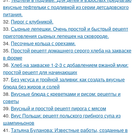
вкусные тефтельки с подливкой из серии детсадовского
питания.
32.
Пирог с клубникой.
33.
Сырные лепешки. Очень простой и быстрый рецепт
приготовления сырных лепешек на сковороде.
34.
Песочные кольца с орехами.
35.
Простой рецепт домашнего серого хлеба на закваске
в форме
36.
Хлеб на закваске 1-2-3 с добавлением ржаной муки:
простой рецепт для начинающих
37.
Без уксуса и тройной заливки: как создать вкусные
блюда без жиров и солей
38.
Вкусные блюда с креветками и рисом: рецепты и
советы
39.
Вкусный и простой рецепт пирога с мясом
40.
Вкус Польши: рецепт польского грибного супа из
шампиньонов
41.
Татьяна Буланова: Известные работы, созданные в