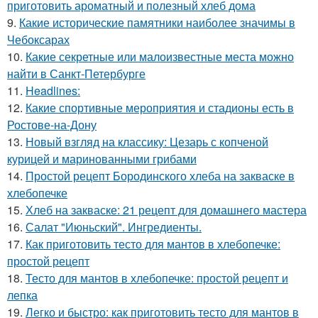
приготовить ароматный и полезный хлеб дома
9.
Какие исторические памятники наиболее значимы в
Чебоксарах
10.
Какие секретные или малоизвестные места можно
найти в Санкт-Петербурге
11.
Headlines:
12.
Какие спортивные мероприятия и стадионы есть в
Ростове-на-Дону
13.
Новый взгляд на классику: Цезарь с копченой
курицей и маринованными грибами
14.
Простой рецепт Бородинского хлеба на закваске в
хлебопечке
15.
Хлеб на закваске: 21 рецепт для домашнего мастера
16.
Салат "Июньский". Ингредиенты.
17.
Как приготовить тесто для мантов в хлебопечке:
простой рецепт
18.
Тесто для мантов в хлебопечке: простой рецепт и
лепка
19.
Легко и быстро: как приготовить тесто для мантов в