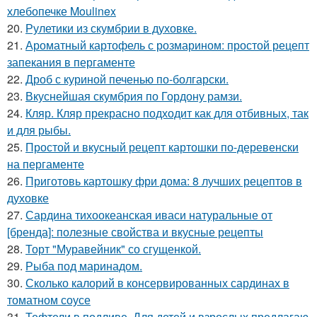
хлебопечке Moulinex
20.
Рулетики из скумбрии в духовке.
21.
Ароматный картофель с розмарином: простой рецепт
запекания в пергаменте
22.
Дроб с куриной печенью по-болгарски.
23.
Вкуснейшая скумбрия по Гордону рамзи.
24.
Кляр. Кляр прекрасно подходит как для отбивных, так
и для рыбы.
25.
Простой и вкусный рецепт картошки по-деревенски
на пергаменте
26.
Приготовь картошку фри дома: 8 лучших рецептов в
духовке
27.
Сардина тихоокеанская иваси натуральные от
[бренда]: полезные свойства и вкусные рецепты
28.
Торт "Муравейник" со сгущенкой.
29.
Рыба под маринадом.
30.
Сколько калорий в консервированных сардинах в
томатном соусе
31.
Тефтели в подливе. Для детей и взрослых предлагаю