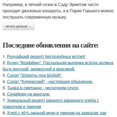
Например, в летний сезон в Саду Эрмитаж часто
проходят джазовые концерты, а в Парке Горького можно
послушать современную музыку.
читать дальше →
Последние обновления на сайте:
1.
Редчайший рецепт бесподобных котлет!
2.
Кулич "Краффин". Пасхальная выпечка всегда должна
быть вкусной, ароматной и красивой.
3.
Салат "Шпроты под Шубой".
4.
Салат "Купеческий" - настоящее объедение.
5.
Тыква в сметанно - чесночном соусе.
6.
Скумбрия на мангале.
7.
Уникальный рецепт ржаного заварного хлеба с
повидлом и тмином
8.
Хлеб с 40% ржаной муки и тмином на закваске: как