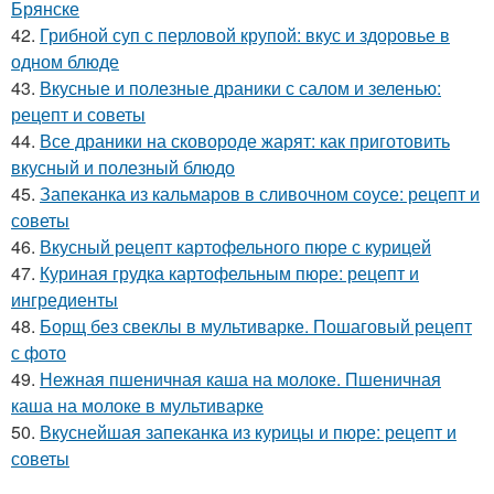
Брянске
42.
Грибной суп с перловой крупой: вкус и здоровье в
одном блюде
43.
Вкусные и полезные драники с салом и зеленью:
рецепт и советы
44.
Все драники на сковороде жарят: как приготовить
вкусный и полезный блюдо
45.
Запеканка из кальмаров в сливочном соусе: рецепт и
советы
46.
Вкусный рецепт картофельного пюре с курицей
47.
Куриная грудка картофельным пюре: рецепт и
ингредиенты
48.
Борщ без свеклы в мультиварке. Пошаговый рецепт
с фото
49.
Нежная пшеничная каша на молоке. Пшеничная
каша на молоке в мультиварке
50.
Вкуснейшая запеканка из курицы и пюре: рецепт и
советы