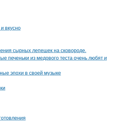
 и вкусно
ления сырных лепешек на сковороде.
ые печеньки из медового теста очень любят и
зные эпохи в своей музыке
чки
готовления