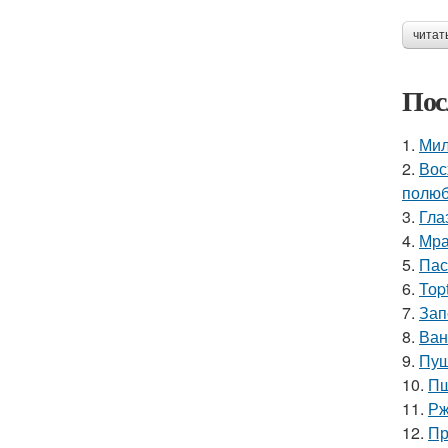
читат
Пос
1.
Мил
2.
Вос
полюб
3.
Гла
4.
Мра
5.
Пас
6.
Тоp
7.
Зап
8.
Ван
9.
Пуш
10.
Пш
11.
Рж
12.
Пр