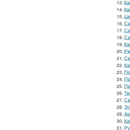
13.
Ка
14.
Ка
15.
Це
16.
Са
17.
Са
18.
Са
19.
Ка
20.
Рж
21.
Се
22.
Ка
23.
По
24.
Пр
25.
Пр
26.
Тв
27.
Се
28.
Эт
29.
Ар
30.
Ка
31.
Ру