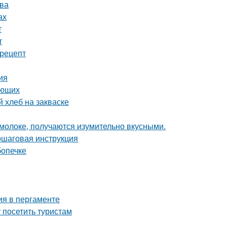
ова
ах
т
т
 рецепт
ия
ающих
 хлеб на закваске
олоке, получаются изумительно вкусными.
пошаговая инструкция
бопечке
ия в пергаменте
посетить туристам