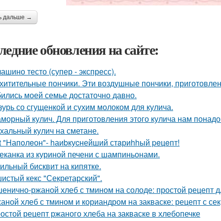
ь дальше →
ледние обновления на сайте:
ашино тесто (супер - экспресс).
хитительные пончики. Эти воздушные пончики, приготовлен
ились моей семье достаточно давно.
зурь со сгущенкой и сухим молоком для кулича.
морный кулич. Для приготовления этого кулича нам понадо
хальный кулич на сметане.
t "Hапoлeон"- hаиbкуcнейший стaриhhый peцeпт!
еканка из куриной печени с шампиньонами.
ильный бисквит на кипятке.
истый кекс "Секретарский".
енично-ржаной хлеб с тмином на солоде: простой рецепт 
аной хлеб с тмином и кориандром на закваске: рецепт с се
остой рецепт ржаного хлеба на закваске в хлебопечке