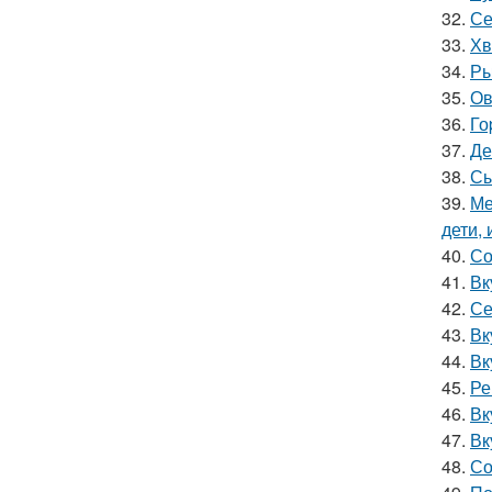
32.
Се
33.
Хв
34.
Ры
35.
Ов
36.
Го
37.
Де
38.
Сы
39.
Ме
дети, 
40.
Со
41.
Вк
42.
Се
43.
Вк
44.
Вк
45.
Ре
46.
Вк
47.
Вк
48.
Со