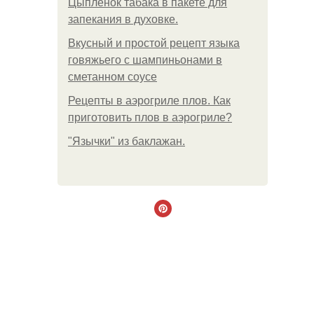
Цыплёнок табака в пакете для
запекания в духовке.
Вкусный и простой рецепт языка
говяжьего с шампиньонами в
сметанном соусе
Рецепты в аэрогриле плов. Как
приготовить плов в аэрогриле?
"Язычки" из баклажан.