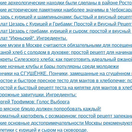
кие археологические находки были сделаны в районе Рост
кие исторические памятники наиболее значимы в Чебоксар
зарь с курицей и шампиньонами: быстрый и вкусный рецеп
лат Цезарь с Курицей и Грибами: Простой и Вкусный Рецеп
лат Цезарь с грибами, курицей и сыром: простой и вкусный
лат "Июньский". Ингредиенты.
кие музеи в Москве считаются обязательными для посещен
аной хлеб с солодом в духовке: простой рецепт для начин
креты Силезского хлеба: как приготовить идеальный ржаной
кие ночные клубы и бары популярны среди молодежи
нчики на СГУЩЁНКЕ. Пончики, замешанные на сгущённом м
остое и быстрое пресное тесто для мантов в хлебопечке: 
остой и быстрый рецепт теста на кипятке для мантов в хле
орожные завитушки. Ингредиенты:
ргей Трофимов: Голос Выборга
о мясное блюдо должен попробовать каждый!
оматный картофель с розмарином: простой рецепт запекан
кие основные достопримечательности Москвы рекомендуют 
летики с курицей и сыром на сковороде.