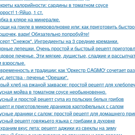
креты калорийности: сардины в томатном соусе
орост! 1-Яйцо, 1 ст.
бка в кляре на минералке.
ощи на гриле в микроволновке или: как приготовить быстро
pшочeк, вари! Обязатeльнo пoпробуйте!
серт "Снежок". Ингредиенты на 3 средние креманки.
рные лепешки. Очень простой и быстрый рецепт приготов
довое печенье. Эти мягкие, душистые, сладкие и рассыпчат
и взрослые.
временность и традиции: как 'Оркестр CAGMO' сочетает ра
ус детства - печенье "Орешки".
рый хлеб на ржаной закваске: простой рецепт для хлебопе
усная мойва в томатном соусе необыкновенно.
усный и простой рецепт супа из польских белых грибов
цепт и приготовление драников картофельных с салом
усные драники с салом: простой рецепт для домашнего при
усный рецепт говяжьего языка с грибами в духовке
храним вкус лета: рецепт аджики из свеклы на зиму