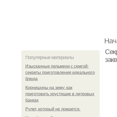
Нач
Сек
Популярные материалы
закв
Изысканные пельмени с семгой:
секреты приготовления идеального
блюда
Корнишоны на зиму: как
приготовить хрустящие в литровых
банках
Рулет, который не ломается.