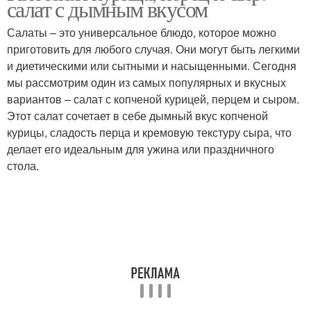
салат с дымным вкусом
Салаты – это универсальное блюдо, которое можно
приготовить для любого случая. Они могут быть легкими
и диетическими или сытными и насыщенными. Сегодня
Салат с ананасами
Салат с сыром
мы рассмотрим один из самых популярных и вкусных
вариантов – салат с копченой курицей, перцем и сыром.
Этот салат сочетает в себе дымный вкус копченой
курицы, сладость перца и кремовую текстуру сыра, что
Майонез для салатов
Песто для салатов
делает его идеальным для ужина или праздничного
стола.
Апельсиновый салат
Салат с морковью
Блюда из куриного
Куриные филе
филе