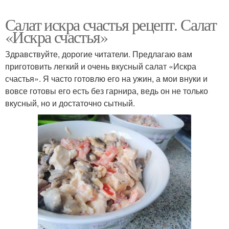
Салат с грецкими
Пикантный салат
Салат искра счастья рецепт. Салат
орехами
«Искра счастья»
Здравствуйте, дорогие читатели. Предлагаю вам
приготовить легкий и очень вкусный салат «Искра
Салат с чесноком
Куриные грудки
счастья». Я часто готовлю его на ужин, а мои внуки и
вовсе готовы его есть без гарнира, ведь он не только
вкусный, но и достаточно сытный.