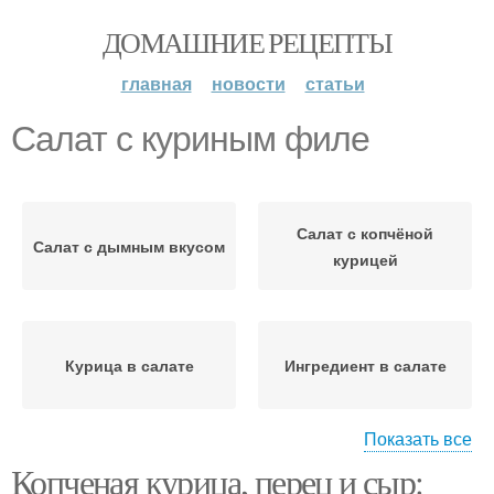
ДОМАШНИЕ РЕЦЕПТЫ
главная
новости
статьи
Салат с куриным филе
Салат с копчёной
Салат с дымным вкусом
курицей
Курица в салате
Ингредиент в салате
Показать все
Копченая курица, перец и сыр:
Курица для салата
Салат с курицей