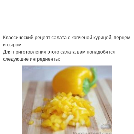
Филе до комнатной
Куриное филе
температуры
Классический рецепт салата с копченой курицей, перцем
и сыром
Для приготовления этого салата вам понадобятся
Филе на гриле
Филе со шпинатом
следующие ингредиенты:
Паштет из куриного
Куриный крем-суп
филе
Запеканка с куриным
Филе с сыром
филе