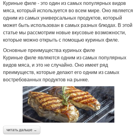
Куриные филе - это один из самых популярных видов
мяса, который используется во всем мире. Оно является
Салат из крабовых
Салат из феты
одним из самых универсальных продуктов, который
палочек
может быть использован в самых разных блюдах. В этой
статье мы рассмотрим новые вкусовые возможности,
которые можно открыть с помощью куриных филе.
Салаты с крабовыми
Салат с крабовыми
Основные преимущества куриных филе
палочками
палочками
Куриные филе являются одним из самых популярных
видов мяса, и это не случайно. Оно имеет ряд
преимуществ, которые делают его одним из самых
востребованных продуктов на рынке.
Филе с ананасами
Филе с ананасом
Куриная грудка
Вкусный салат
читать дальше →