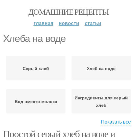
ДОМАШНИЕ РЕЦЕПТЫ
главная
новости
статьи
Хлеба на воде
Серый хлеб
Хлеб на воде
Ингредиенты для серый
Вод вместо молока
хлеб
Показать все
Простой серый хлеб на воде и
Хлеб на долгой опаре
Хлеб в духовке