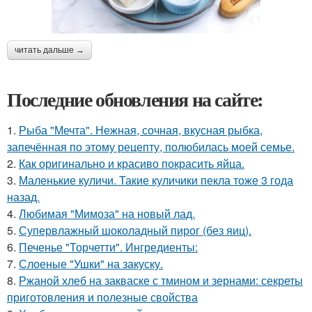
читать дальше →
Последние обновления на сайте:
1.
Рыба "Мечта". Нежная, сочная, вкусная рыбка,
запечённая по этому рецепту, полюбилась моей семье.
2.
Как оригинально и красиво покрасить яйца.
3.
Маленькие куличи. Такие куличики пекла тоже 3 года
назад.
4.
Любимая "Мимоза" на новый лад.
5.
Супервлажный шоколадный пирог (без яиц).
6.
Печенье "Торчетти". Ингредиенты:
7.
Слоеные "Ушки" на закуску.
8.
Ржаной хлеб на закваске с тмином и зернами: секреты
приготовления и полезные свойства