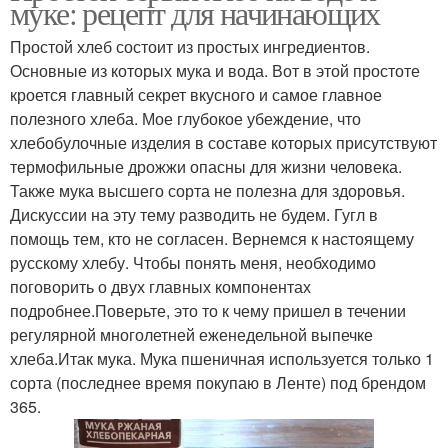
муке: рецепт для начинающих
духовке
Простой хлеб состоит из простых ингредиентов.
Основные из которых мука и вода. Вот в этой простоте
Ингредиенты для
кроется главный секрет вкусного и самое главное
Хлеба в духовке
простой
полезного хлеба. Мое глубокое убеждение, что
хлебобулочные изделия в составе которых присутствуют
термофильные дрожжи опасны для жизни человека.
Также мука высшего сорта не полезна для здоровья.
Хлеба в домашних
Ароматный хлеб
Дискуссии на эту тему разводить не будем. Гугл в
условиях
помощь тем, кто не согласен. Вернемся к настоящему
русскому хлебу. Чтобы понять меня, необходимо
поговорить о двух главных компонентах
подробнее.Поверьте, это то к чему пришел в течении
Бездрожжевой хлеб
Цельнозерновой хлеб
регулярной многолетней еженедельной выпечке
хлеба.Итак мука. Мука пшеничная используется только 1
сорта (последнее время покупаю в Ленте) под брендом
365.
Хлеб в мультиварке
Хлеб на закваске