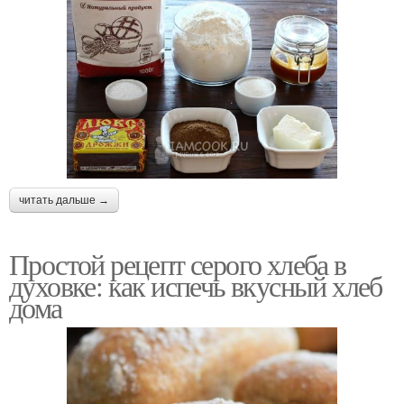
Хлеба на закваске
Цвета в хлебе
Хлеба на опаре
Хлеб на опаре
читать дальше →
Простой рецепт серого хлеба в
Хлеб без опары
Мука для серого хлеба
духовке: как испечь вкусный хлеб
дома
Ингредиенты для
Хлеб от обычного
серого хлеба
хлеба