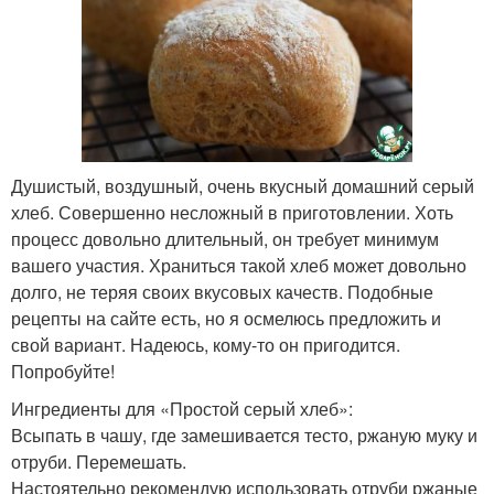
Хлеб без
Хлеба от начала
использования
Душистый, воздушный, очень вкусный домашний серый
Формовой хлеб
Белый хлеб
хлеб. Совершенно несложный в приготовлении. Хоть
процесс довольно длительный, он требует минимум
вашего участия. Храниться такой хлеб может довольно
долго, не теряя своих вкусовых качеств. Подобные
Закваски для серого
рецепты на сайте есть, но я осмелюсь предложить и
хлеба
свой вариант. Надеюсь, кому-то он пригодится.
Попробуйте!
Ингредиенты для «Простой серый хлеб»:
Всыпать в чашу, где замешивается тесто, ржаную муку и
отруби. Перемешать.
Настоятельно рекомендую использовать отруби ржаные