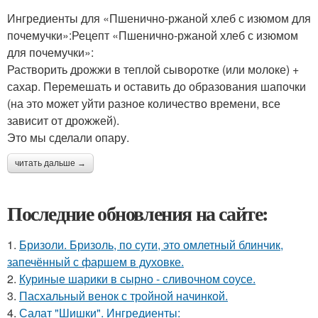
Ингредиенты для «Пшенично-ржаной хлеб с изюмом для
почемучки»:Рецепт «Пшенично-ржаной хлеб с изюмом
для почемучки»:
Растворить дрожжи в теплой сыворотке (или молоке) +
сахар. Перемешать и оставить до образования шапочки
(на это может уйти разное количество времени, все
зависит от дрожжей).
Это мы сделали опару.
читать дальше →
Последние обновления на сайте:
1.
Бризоли. Бризоль, по сути, это омлетный блинчик,
запечённый с фаршем в духовке.
2.
Куриные шарики в сырно - сливочном соусе.
3.
Пасхальный венок с тройной начинкой.
4.
Салат "Шишки". Ингредиенты: