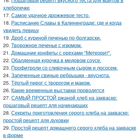
16.
Пошаговый рецепт вкусного теста для мантов в
хлебопечке
17.
Самое удачное дрожжевое тесто.
18.
Расписание Славы в Калининграде: где и когда
увидеть певицу
19.
Дроб с куриной печенью по-болгарски.
20.
Творожное печенье с изюмом.
21.
Домашние конфеты с орехами "Метеорит".
22.
Обалденная курочка в медовом соусе.
23.
Профитроли со сливочным сыром и лососем.
24.
Запеченные свиные ребрышки - вкуснота.
25.
Тёртый пирог с творогом и маком.
26.
Какие временные выставки проводятся
27.
САМЫЙ ПРОСТОЙ ржаной хлеб на закваске:
пошаговый рецепт для начинающих
28.
Секреты приготовления серого хлеба на закваске:
простой рецепт для духовки
29.
Простой рецепт домашнего серого хлеба на закваске
в форме