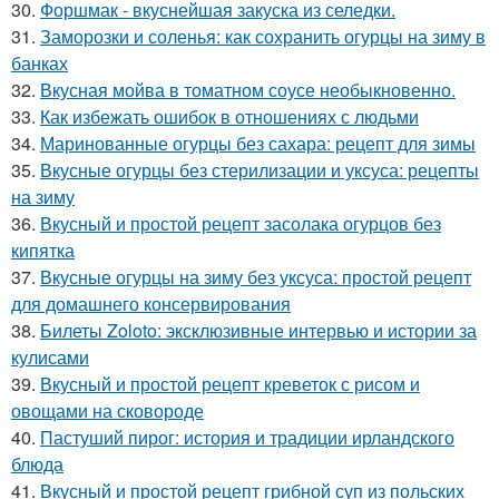
30.
Форшмак - вкуснейшая закуска из селедки.
31.
Заморозки и соленья: как сохранить огурцы на зиму в
банках
32.
Вкусная мойва в томатном соусе необыкновенно.
33.
Как избежать ошибок в отношениях с людьми
34.
Маринованные огурцы без сахара: рецепт для зимы
35.
Вкусные огурцы без стерилизации и уксуса: рецепты
на зиму
36.
Вкусный и простой рецепт засолака огурцов без
кипятка
37.
Вкусные огурцы на зиму без уксуса: простой рецепт
для домашнего консервирования
38.
Билеты Zoloto: эксклюзивные интервью и истории за
кулисами
39.
Вкусный и простой рецепт креветок с рисом и
овощами на сковороде
40.
Пастуший пирог: история и традиции ирландского
блюда
41.
Вкусный и простой рецепт грибной суп из польских