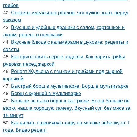
грибов
42.
Секреты идеальных роллов: что нужно знать перед
заказом
43.
Вкусные и удобные драники с салом, картошкой и
луком: рецепт и подсказки
44.
Вкусные блюда с кальмарами в духовке: рецепты и
советы
45.
Как приготовить серые рядовки. Как варить грибы
рядовки перед жаркой
46.
Рецепт Жульена с языком и грибами под сырной
корочкой
47.
Быстрый борщ в мультиварке. Борщ в мультиварке
48.
Борщ с курицей в мультиварке
49.
Больше не варю борщ в кастрюле. Борщ больше не
варю, нашла хорошую замену. Вкусный суп без мяса за
15 минут
50.
Как варить пшеничную кашу на молоке ребенку от 1
года. Видео рецепт