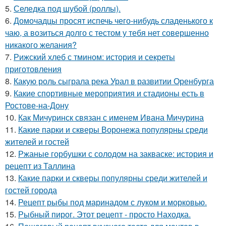
5.
Селедка под шубой (роллы).
6.
Домочадцы просят испечь чего-нибудь сладенького к
чаю, а возиться долго с тестом у тебя нет совершенно
никакого желания?
7.
Рижский хлеб с тмином: история и секреты
приготовления
8.
Какую роль сыграла река Урал в развитии Оренбурга
9.
Какие спортивные мероприятия и стадионы есть в
Ростове-на-Дону
10.
Как Мичуринск связан с именем Ивана Мичурина
11.
Какие парки и скверы Воронежа популярны среди
жителей и гостей
12.
Ржаные горбушки с солодом на закваске: история и
рецепт из Таллина
13.
Какие парки и скверы популярны среди жителей и
гостей города
14.
Рецепт рыбы под маринадом с луком и морковью.
15.
Рыбный пирог. Этот рецепт - просто Находка.