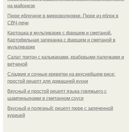
на майонезе
Пюре яблочное в микроволновке. Пюре из яблок в
СВЧ-печи
Картошка в мультиварке с фаршем и сметаной.
Картофельная запеканка с фаршем и сметаной в
мультиварке
Салат тритон с кальмарами, крабовыми палочками и
ветчиной
Сладкие и сочные креветки на вкуснейшем рисе:
простой рецепт для домашней кухни
Вкусный и простой рецепт языка говяжьего с
шампиньонами в сметанном соусе
Вкусный и полезный: рецепт пюре с запеченной
курицей