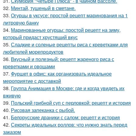
31.
Скумбрия "Четыре Плюса" - в чайном рассоле.
32.
Минтай, тушеный в сметане.
33.
Огурцы в уксусе: простой рецепт маринования на 1
литровую банку
34.
Маринованные огурцы: простой рецепт на зиму,
который придаст хрустящий вкус
35.
Сладкие и соленые рецепты риса с креветками для
любителей морепродуктов
36.
Вкусный и полезный: рецепт жареного риса с
креветками и овощами
37.
Фуршет в офис: как организовать идеальное
мероприятие с доставкой
38.
Группа Анимация в Москве: где и когда увидеть их
вживую
39.
Польский грибной суп с перловкой: рецепт и история
40.
Рисовая запеканка с рыбой.
41.
Белорусские драники с салом: рецепт и история
42.
Секреты идеальных роллов: что нужно знать перед
заказом