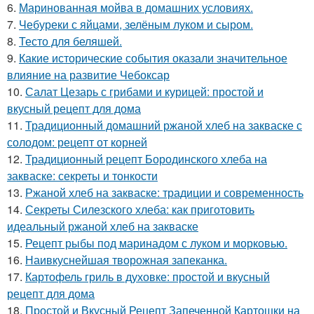
6.
Маринованная мойва в домашних условиях.
7.
Чебуреки с яйцами, зелёным луком и сыром.
8.
Тесто для беляшей.
9.
Какие исторические события оказали значительное
влияние на развитие Чебоксар
10.
Салат Цезарь с грибами и курицей: простой и
вкусный рецепт для дома
11.
Традиционный домашний ржаной хлеб на закваске с
солодом: рецепт от корней
12.
Традиционный рецепт Бородинского хлеба на
закваске: секреты и тонкости
13.
Ржаной хлеб на закваске: традиции и современность
14.
Секреты Силезского хлеба: как приготовить
идеальный ржаной хлеб на закваске
15.
Рецепт рыбы под маринадом с луком и морковью.
16.
Наивкуснейшая творожная запеканка.
17.
Картофель гриль в духовке: простой и вкусный
рецепт для дома
18.
Простой и Вкусный Рецепт Запеченной Картошки на