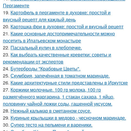
Пергаменте
19.
Картофель в пергаменте в духовке: простой и
вкусный рецепт для каждый день
20.
Картошка фри в духовке: простой и вкусный рецепт
21.
Какие основные достопримечательности можно
посетить в Ипатьевском монастыре
22.
Пасхальный кулич в хлебопечке.
23.
Как выбрать качественные креветки: советы и
рекомендации от экспертов
24.
Бутерброды "Крабовые Цветы".
25.
Скумбрия, запечённая в томатном маринаде.
26.
Какие архитектурные стили представлены в Иркутске
27.
Коржики молочные. 100 гр молока, 100 гр
размягчённого маргарина, 1 стакан сахара, 1 яйцо,
половинку чайной ложки соды, гашенной уксусом.
28.
Нежный кальмар в сметанном соусе.
29.
Куриные крылышки в медово - чесночном маринаде.
30.
Cупер тесто на пельмени и вареники.