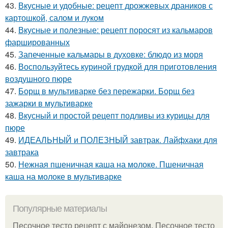
43.
Вкусные и удобные: рецепт дрожжевых драников с
картошкой, салом и луком
44.
Вкусные и полезные: рецепт поросят из кальмаров
фаршированных
45.
Запеченные кальмары в духовке: блюдо из моря
46.
Воспользуйтесь куриной грудкой для приготовления
воздушного пюре
47.
Борщ в мультиварке без пережарки. Борщ без
зажарки в мультиварке
48.
Вкусный и простой рецепт подливы из курицы для
пюре
49.
ИДЕАЛЬНЫЙ и ПОЛЕЗНЫЙ завтрак. Лайфхаки для
завтрака
50.
Нежная пшеничная каша на молоке. Пшеничная
каша на молоке в мультиварке
Популярные материалы
Песочное тесто рецепт с майонезом. Песочное тесто