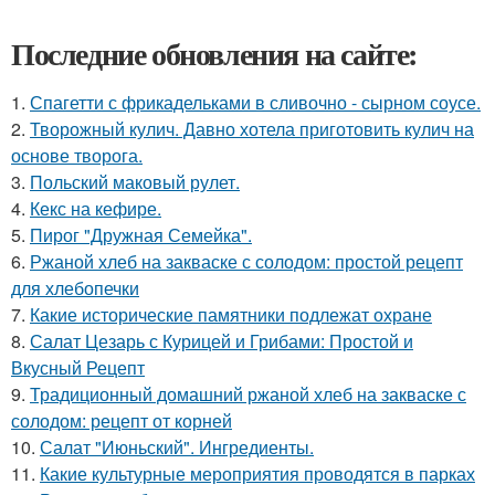
Последние обновления на сайте:
1.
Спагетти с фрикадельками в сливочно - сырном соусе.
2.
Творожный кулич. Давно хотела приготовить кулич на
основе творога.
3.
Польский маковый рулет.
4.
Кекс на кефире.
5.
Пирог "Дружная Семейка".
6.
Ржаной хлеб на закваске с солодом: простой рецепт
для хлебопечки
7.
Какие исторические памятники подлежат охране
8.
Салат Цезарь с Курицей и Грибами: Простой и
Вкусный Рецепт
9.
Традиционный домашний ржаной хлеб на закваске с
солодом: рецепт от корней
10.
Салат "Июньский". Ингредиенты.
11.
Какие культурные мероприятия проводятся в парках