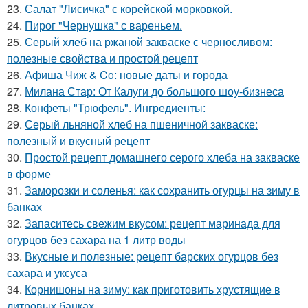
23.
Салат "Лисичка" с корейской морковкой.
24.
Пирог "Чернушка" с вареньем.
25.
Серый хлеб на ржаной закваске с черносливом:
полезные свойства и простой рецепт
26.
Афиша Чиж & Co: новые даты и города
27.
Милана Стар: От Калуги до большого шоу-бизнеса
28.
Конфеты "Трюфель". Ингредиенты:
29.
Серый льняной хлеб на пшеничной закваске:
полезный и вкусный рецепт
30.
Простой рецепт домашнего серого хлеба на закваске
в форме
31.
Заморозки и соленья: как сохранить огурцы на зиму в
банках
32.
Запаситесь свежим вкусом: рецепт маринада для
огурцов без сахара на 1 литр воды
33.
Вкусные и полезные: рецепт барских огурцов без
сахара и уксуса
34.
Корнишоны на зиму: как приготовить хрустящие в
литровых банках