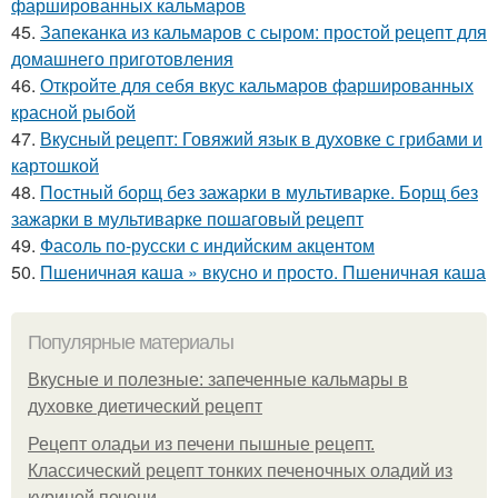
фаршированных кальмаров
45.
Запеканка из кальмаров с сыром: простой рецепт для
домашнего приготовления
46.
Откройте для себя вкус кальмаров фаршированных
красной рыбой
47.
Вкусный рецепт: Говяжий язык в духовке с грибами и
картошкой
48.
Постный борщ без зажарки в мультиварке. Борщ без
зажарки в мультиварке пошаговый рецепт
49.
Фасоль по-русски с индийским акцентом
50.
Пшеничная каша » вкусно и просто. Пшеничная каша
Популярные материалы
Вкусные и полезные: запеченные кальмары в
духовке диетический рецепт
Рецепт оладьи из печени пышные рецепт.
Классический рецепт тонких печеночных оладий из
куриной печени