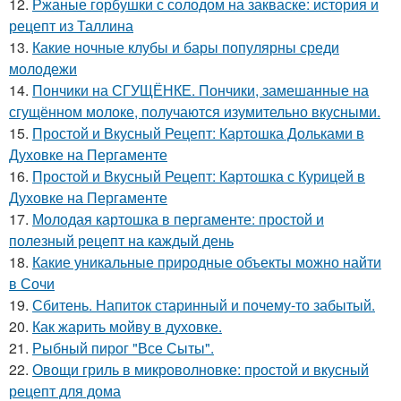
12.
Ржаные горбушки с солодом на закваске: история и
рецепт из Таллина
13.
Какие ночные клубы и бары популярны среди
молодежи
14.
Пончики на СГУЩЁНКЕ. Пончики, замешанные на
сгущённом молоке, получаются изумительно вкусными.
15.
Простой и Вкусный Рецепт: Картошка Дольками в
Духовке на Пергаменте
16.
Простой и Вкусный Рецепт: Картошка с Курицей в
Духовке на Пергаменте
17.
Молодая картошка в пергаменте: простой и
полезный рецепт на каждый день
18.
Какие уникальные природные объекты можно найти
в Сочи
19.
Сбитень. Напиток старинный и почему-то забытый.
20.
Как жарить мойву в духовке.
21.
Рыбный пирог "Все Сыты".
22.
Овощи гриль в микроволновке: простой и вкусный
рецепт для дома