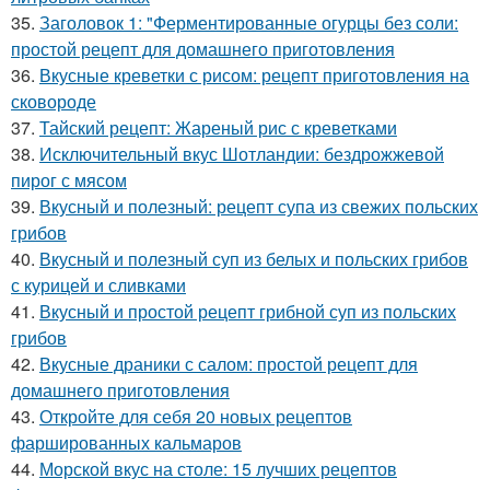
35.
Заголовок 1: "Ферментированные огурцы без соли:
простой рецепт для домашнего приготовления
36.
Вкусные креветки с рисом: рецепт приготовления на
сковороде
37.
Тайский рецепт: Жареный рис с креветками
38.
Исключительный вкус Шотландии: бездрожжевой
пирог с мясом
39.
Вкусный и полезный: рецепт супа из свежих польских
грибов
40.
Вкусный и полезный суп из белых и польских грибов
с курицей и сливками
41.
Вкусный и простой рецепт грибной суп из польских
грибов
42.
Вкусные драники с салом: простой рецепт для
домашнего приготовления
43.
Откройте для себя 20 новых рецептов
фаршированных кальмаров
44.
Морской вкус на столе: 15 лучших рецептов