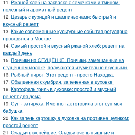
11.
Ржаной хлеб на закваске с семечками и тмином:
полезный и ароматный рецепт
12.
Цезарь с курицей и шампиньонами: быстрый и
вкусный рецепт
13.
Какие современные культурные события регулярно
проводятся в Москве
14.
Самый простой и вкусный ржаной хлеб: рецепт на
каждый день
15.
Пончики на СГУЩЁНКЕ. Пончики, замешанные на
сгущённом молоке, получаются изумительно вкусными.
16.
Рыбный пирог. Этот рецепт - просто Находка.
17.
Обалденная скумбрия, запеченная в духовке!
18.
Картофель гриль в духовке: простой и вкусный
рецепт для дома
19.
Суп - затируха. Именно так готовила этот суп моя
бабушка.
20.
Как запечь картошку в духовке на противне целиком:
простой рецепт
21.
Оладьи вкуснейшие. Оладьи очень пышные и