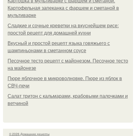
Картошка в мультиварке с фаршем и сметаной.
Картофельная запеканка с фаршем и сметаной в
мультиварке
Сладкие и сочные креветки на вкуснейшем рисе:
простой рецепт для домашней кухни
Вкусный и простой рецепт языка говяжьего с
шампиньонами в сметанном соусе
Песочное тесто рецепт с майонезом. Песочное тесто
на майонезе
Пюре яблочное в микроволновке. Пюре из яблок в
СВЧ-печи
Салат тритон с кальмарами, крабовыми палочками и
ветчиной
© 2026 Домашние рецепты