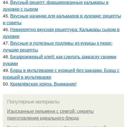
44.
Вкусный рецепт: фаршированные кальмары в
духовке с сыром
45.
Вкусные начинки для кальмаров в духовке: рецепты
и советы
46.
Невероятно вкусная рецептура: Кальмары сыром в
духовке
47.
Вкусные и полезные подливы из курицы к пюре:
лучшие рецепты
48.
Бездрожжевый хлеб: как сделать закваску своими
руками
49.
Борщ в мультиварке с курицей без зажарки. Борщ с
курицей в мультиварке
50.
Кремлёвская хряпа. Внимание!
Популярные материалы
Изысканные пельмени с семгой: секреты
приготовления идеального блюда