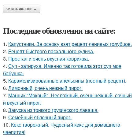
читать дальше →
Последние обновления на сайте:
1.
Капустники. За основу взят рецепт ленивых голубцов.
2.
Рецепт быстрого пасхального кулича.
3.
Простая и очень вкусная коврижка.
4.
Суп - затируха. Именно так готовила этот суп моя
бабушка.
5.
Карамелизированные апельсины (постный рецепт).
6.
Лимонный, очень нежный пирог.
7.
Манник "Мокрый". Несложный, очень нежный, сочный
и вкусный пирог.
8.
Закуска из тонкого грузинского лаваша.
9.
Семейный яблочный пирог.
10.
Кекс творожный. Чудесный кекс для домашнего
чаепития!