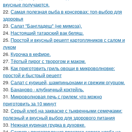
вкусные получаются.
22.
Самая полезная рыба в консервах: топ-выбор для
здоровья
23.
Салат "Бангладеш" (не мимоза).
24.
Настоящий татарский вак беляш.
25.
Простой и вкусный рецепт картопляников с салом и
луком
26.
Курочка в кефире.
27.
Тёртый пирог с творогом и маком.
28.
Как приготовить гриль овощи в микроволновке:
простой и быстрый рецепт
29.
Салат с курицей, шампиньонами и свежим огурцом.
30.
Бананово - клубничный коктейль.
31.
Микроволновая печь с грилем: что можно
приготовить за 10 минут
32.
Серый хлеб на закваске с тыквенными семечками:
полезный и вкусный выбор для здорового питания
33.
Нежная куриная грудка в духовке.
34.
Секреты приготовления простого серого хлеба на