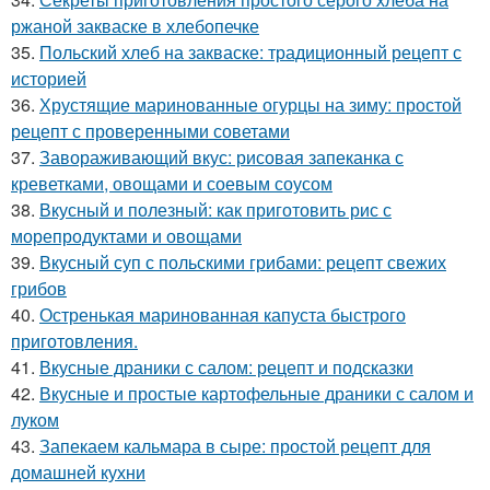
ржаной закваске в хлебопечке
35.
Польский хлеб на закваске: традиционный рецепт с
историей
36.
Хрустящие маринованные огурцы на зиму: простой
рецепт с проверенными советами
37.
Завораживающий вкус: рисовая запеканка с
креветками, овощами и соевым соусом
38.
Вкусный и полезный: как приготовить рис с
морепродуктами и овощами
39.
Вкусный суп с польскими грибами: рецепт свежих
грибов
40.
Остренькая маринованная капуста быстрого
приготовления.
41.
Вкусные драники с салом: рецепт и подсказки
42.
Вкусные и простые картофельные драники с салом и
луком
43.
Запекаем кальмара в сыре: простой рецепт для
домашней кухни