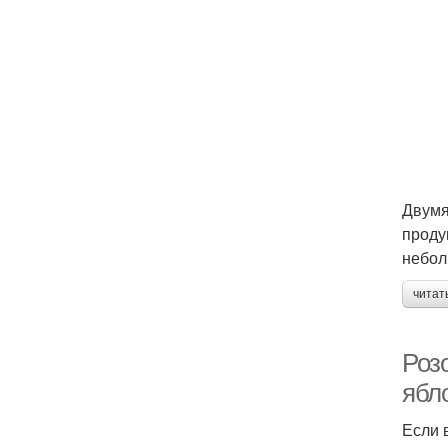
Двумя
проду
небол
читат
Розо
ябл
Если 