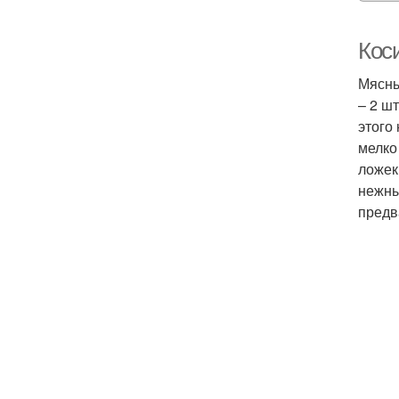
Коси
Мясны
– 2 ш
этого
мелко
ложек
нежны
предв