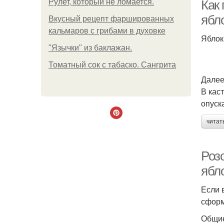
Рулет, который не ломается.
Как 
ябл
Вкусный рецепт фаршированных
кальмаров с грибами в духовке
Яблок
"Язычки" из баклажан.
Томатный сок с табаско. Сангрита
Далее
В кас
опуск
читат
Розо
ябл
Если 
сформ
Общие