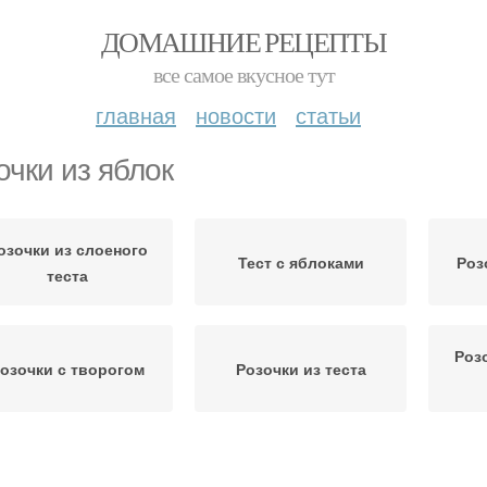
ДОМАШНИЕ РЕЦЕПТЫ
все самое вкусное тут
главная
новости
статьи
очки из яблок
озочки из слоеного
Тест с яблоками
Роз
теста
Роз
озочки с творогом
Розочки из теста
Тесто с яблоками