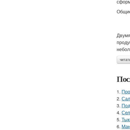
сформ
Общие
Двумя
проду
небол
читат
Пос
1.
Про
2.
Сал
3.
Под
4.
Сел
5.
Тык
6.
Ман