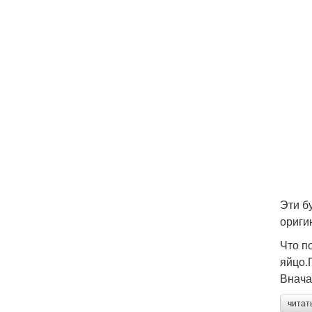
Эти б
ориги
Что по
яйцо.
Внача
читат