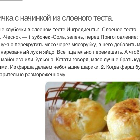
чка с начинкой из слоеного теста.
е клубочки в слоеном тесте Ингредиенты: -Слоеное тесто – 5
т. -Чеснок — 1 зубочек -Соль, зелень, перец Приготовление:
 нужно перекрутить мясо через мясорубку, в него добавить м
 нарезанный лук и яйцо. Все тщательно перемешать. А чт
 майонеза или бульона. Кстати говоря, мясо лучше брать ку
ми. Из фарша делаем небольшие шарики. 2. Когда фарш буде
арительно размороженному.