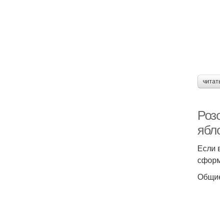
читат
Розо
ябл
Если 
сформ
Общие