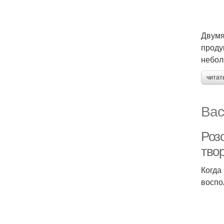
Двумя
проду
небол
читат
Вас
Роз
твор
Когда
воспо