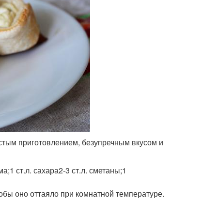
остым приготовлением, безупречным вкусом и
а;1 ст.л. сахара2-3 ст.л. сметаны;1
обы оно оттаяло при комнатной температуре.