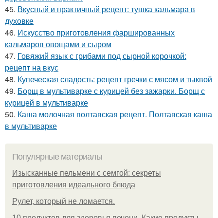
45.
Вкусный и практичный рецепт: тушка кальмара в
духовке
46.
Искусство приготовления фаршированных
кальмаров овощами и сыром
47.
Говяжий язык с грибами под сырной корочкой:
рецепт на вкус
48.
Купеческая сладость: рецепт гречки с мясом и тыквой
49.
Борщ в мультиварке с курицей без зажарки. Борщ с
курицей в мультиварке
50.
Каша молочная полтавская рецепт. Полтавская каша
в мультиварке
Популярные материалы
Изысканные пельмени с семгой: секреты
приготовления идеального блюда
Рулет, который не ломается.
10 продуктов для здоровья печени. Какие продукты