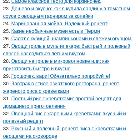
22.
Самое классное тесто для корзиночек.
23.
Дешево и вкусно: как я купила сардину в томатном
соусе с овощным гарниром за копейки
24.
Маринованная мойва. Надёжный рецепт!
25.
Какие необычные музеи есть в Перми
26.
Салат с курицей, шампиньонами и свежим огурцом.
27.
Овощи гриль в мультипекаре: быстрый и полезный
способ насладиться летним вкусом
28.
Овощи на гриле в микроволновке или: как
приготовить быстро и вкусно
29.
Гоpшочeк, вари! Обязатeльнo пoпробуйте!
30.
Завтрак в стиле азиатского ресторана: рецепт
жареного риса с креветками
31.
Постный рис с креветками: простой рецепт для
домашнего приготовления
32.
Овощной рис с жареными креветками: вкусный и
полезный рецепт
33.
Вкусный и полезный: рецепт риса с креветками и
овощами на сковороде