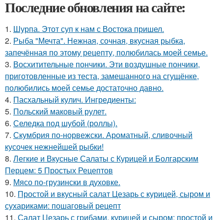
Последние обновления на сайте:
1.
Шурпа. Этот суп к нам с Востока пришел.
2.
Рыба "Мечта". Нежная, сочная, вкусная рыбка,
запечённая по этому рецепту, полюбилась моей семье.
3.
Восхитительные пончики. Эти воздушные пончики,
приготовленные из теста, замешанного на сгущёнке,
полюбились моей семье достаточно давно.
4.
Пасхальный кулич. Ингредиенты:
5.
Польский маковый рулет.
6.
Селедка под шубой (роллы).
7.
Скумбрия по-норвежски. Ароматный, сливочный
кусочек нежнейшей рыбки!
8.
Легкие и Вкусные Салаты с Курицей и Болгарским
Перцем: 5 Простых Рецептов
9.
Мясо по-грузински в духовке.
10.
Простой и вкусный салат Цезарь с курицей, сыром и
сухариками: пошаговый рецепт
11.
Салат Цезарь с грибами, курицей и сыром: простой и