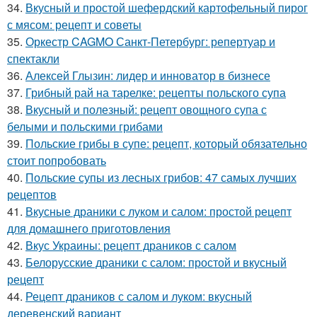
34.
Вкусный и простой шефердский картофельный пирог
с мясом: рецепт и советы
35.
Оркестр CAGMO Санкт-Петербург: репертуар и
спектакли
36.
Алексей Глызин: лидер и инноватор в бизнесе
37.
Грибный рай на тарелке: рецепты польского супа
38.
Вкусный и полезный: рецепт овощного супа с
белыми и польскими грибами
39.
Польские грибы в супе: рецепт, который обязательно
стоит попробовать
40.
Польские супы из лесных грибов: 47 самых лучших
рецептов
41.
Вкусные драники с луком и салом: простой рецепт
для домашнего приготовления
42.
Вкус Украины: рецепт драников с салом
43.
Белорусские драники с салом: простой и вкусный
рецепт
44.
Рецепт драников с салом и луком: вкусный
деревенский вариант