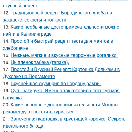
вкусный рецепт
12.
Традиционный рецепт Бородинского хлеба на
закваске: секреты и тонкости
13.
Какие необычные достопримечательности можно
найти в Калининграде
14.
Простой и быстрый рецепт теста для мантов в
хлебопечке
15.
Нежные, мягкие и вкусные творожные рогалики.
16.
Цыпленок табака (тапака).
17.
Простой и Вкусный Рецепт: Картошка Дольками в
Духовке на Пергаменте
18.
Вкуснейшая скумбрия по Гордону рамзи.
19.
Суп - затируха. Именно так готовила этот суп моя
бабушка.
20.
Какие основные достопримечательности Москвы
рекомендуют посетить туристам
21.
Запеченная картошка в хрустящей корочке: Секреты
идеального блюда