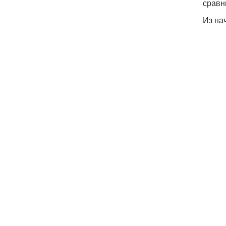
сравн
Из на