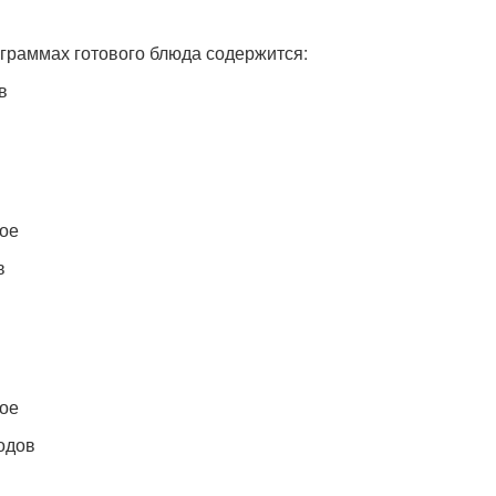
 граммах готового блюда содержится:
в
ое
в
ое
одов