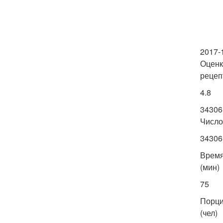
2017-
Оценк
рецеп
4.8
34306
Число
34306
Врем
(мин)
75
Порц
(чел)