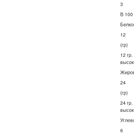
3
В 100
Белко
12
(гр)
12 гр.
высок
Жиро
24
(гр)
24 гр.
высок
Углев
6