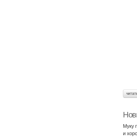
читат
Нов
Муку 
и хор