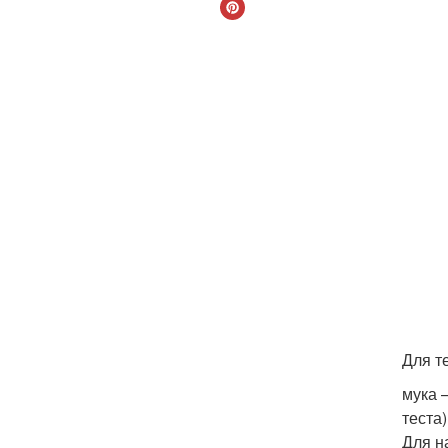
Для т
мука 
теста
Для н