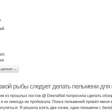
е
ий
ал.
ее
ь дальше →
какой рыбы следует делать пельмени для 
ом из прошлых постов @ DesnaNat попросила сделать обзор 
 я их никогда не пробовала. Поиск пельменей привёл меня 
азгуляться. Я решила взять две пачки, одни пельмени с бело