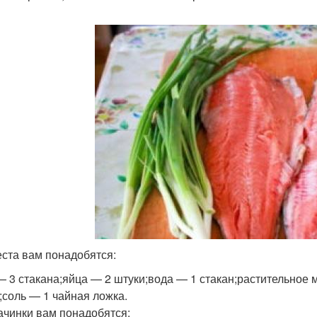
еста вам понадобятся:
— 3 стакана;яйца — 2 штуки;вода — 1 стакан;растительное 
);соль — 1 чайная ложка.
ачинки вам понадобятся: