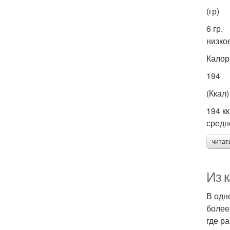
(гр)
6 гр.
низко
Калор
194
(Ккал)
194 кк
средн
читат
Из 
В одн
более
где р