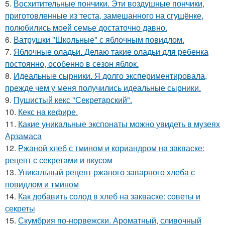
5.
Восхитительные пончики. Эти воздушные пончики,
приготовленные из теста, замешанного на сгущёнке,
полюбились моей семье достаточно давно.
6.
Ватрушки "Школьные" с яблочным повидлом.
7.
Яблочные оладьи. Делаю такие оладьи для ребенка
постоянно, особенно в сезон яблок.
8.
Идеальные сырники. Я долго экспериментировала,
прежде чем у меня получились идеальные сырники.
9.
Пушистый кекс "Секретарский".
10.
Кекс на кефире.
11.
Какие уникальные экспонаты можно увидеть в музеях
Арзамаса
12.
Ржаной хлеб с тмином и кориандром на закваске:
рецепт с секретами и вкусом
13.
Уникальный рецепт ржаного заварного хлеба с
повидлом и тмином
14.
Как добавить солод в хлеб на закваске: советы и
секреты
15.
Скумбрия по-норвежски. Ароматный, сливочный