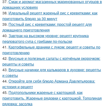
37.
Смак и аромат магазинных маринованных огурцов в
домашних условиях
38.
Идеальный рецепт жареный рис с креветками: как
приготовить блюдо за 30 минут
39.
Постный рис с креветками: простой рецепт для
домашнего приготовления
40.
Завтрак на высоком уровне: рецепт крупника
перловатого супа с грибами по-польски
41.
Картофельные драники с луком: рецепт и советы по
приготовлению
42.
Вкусные и полезные салаты с копчёным окорочком:
рецепты и советы
43.
Вкусные начинки для кальмаров в духовке: рецепты
и советы
44.
Откройте для себя блюдо Армана Давлетьярова:
история и рецепт
45.
Подтопольники жареные с картошкой, как
приготовить. Жареные рядовки с картошкой. Тополиная
рядовка: засолка