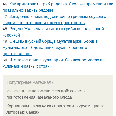
46.
Как приготовить гриб рядовка. Сколько времени и как
правильно варить рядовки
47.
Загадочный язык под сливочно-грибным соусом с
сыром: что это такое и как его приготовить
48.
Рецепт Жульена с языком и грибами под сырной
корочкой
49.
ОЧЕНЬ вкусный борщ в мультиварке. Борщ в
мультиварке - 8 домашних вкусных рецептов
приготовления
50.
Что такое олии в кулинарии. Оливковое масло в
кулинарии разных стран
Популярные материалы
Изысканные пельмени с семгой: секреты
приготовления идеального блюда
Корнишоны на зиму: как приготовить хрустящие в
литровых банках