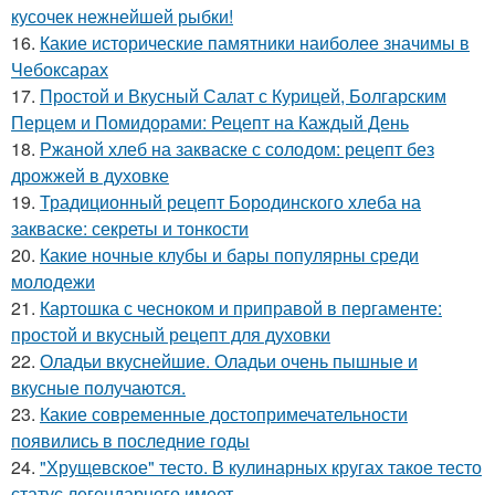
кусочек нежнейшей рыбки!
16.
Какие исторические памятники наиболее значимы в
Чебоксарах
17.
Простой и Вкусный Салат с Курицей, Болгарским
Перцем и Помидорами: Рецепт на Каждый День
18.
Ржаной хлеб на закваске с солодом: рецепт без
дрожжей в духовке
19.
Традиционный рецепт Бородинского хлеба на
закваске: секреты и тонкости
20.
Какие ночные клубы и бары популярны среди
молодежи
21.
Картошка с чесноком и приправой в пергаменте:
простой и вкусный рецепт для духовки
22.
Оладьи вкуснейшие. Оладьи очень пышные и
вкусные получаются.
23.
Какие современные достопримечательности
появились в последние годы
24.
"Хрущевское" тесто. В кулинарных кругах такое тесто
статус легендарного имеет.