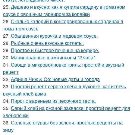
25.
Дешево и вкусно: как я купила сардину в томатном
соусе с овощным гарниром за копейки
26.
Сколько калорий в консервированных сардинах в
томатном соусе
27.
Обалденная курочка в медовом соусе.
28.
Рыбные очень вкусные котлеты.
29.
Простое и быстрое печенье на кефире.
30.
Маринованные шампиньоны "2 часа".
31.
Овощи в микроволновке гриль: простой и вкусный
рецепт
32.
Афиша Чиж & Co: новые даты и города
33.
Простой рецепт серого хлеба в духовке: как испечь
вкусный хлеб дома
34.
Пирог с вареньем из песочного теста.
35.
Серый хлеб на ржаной закваске: простой рецепт для
хлебопечки
36.
Соленые огурцы без зелени: простые рецепты на
зиму