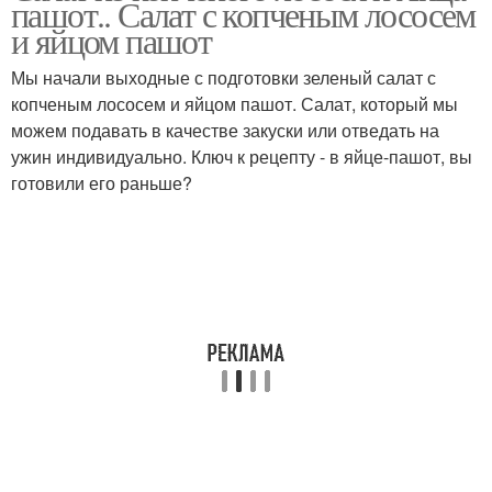
пашот.. Салат с копченым лососем
и яйцом пашот
Мы начали выходные с подготовки зеленый салат с
Салат с малосольной
копченым лососем и яйцом пашот. Салат, который мы
Салат из шпината
семгой
можем подавать в качестве закуски или отведать на
ужин индивидуально. Ключ к рецепту - в яйце-пашот, вы
готовили его раньше?
Салат с яйцами
Слоеный салат
Салат с копчёной
Салат из семги
сёмгой
Салат с копчёной
Вкусный салат
курицей