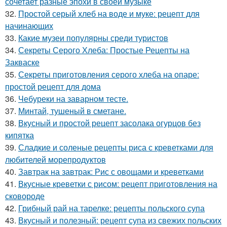
сочетает разные эпохи в своей музыке
32.
Простой серый хлеб на воде и муке: рецепт для
начинающих
33.
Какие музеи популярны среди туристов
34.
Секреты Серого Хлеба: Простые Рецепты на
Закваске
35.
Секреты приготовления серого хлеба на опаре:
простой рецепт для дома
36.
Чебуреки на заварном тесте.
37.
Минтай, тушеный в сметане.
38.
Вкусный и простой рецепт засолака огурцов без
кипятка
39.
Сладкие и соленые рецепты риса с креветками для
любителей морепродуктов
40.
Завтрак на завтрак: Рис с овощами и креветками
41.
Вкусные креветки с рисом: рецепт приготовления на
сковороде
42.
Грибный рай на тарелке: рецепты польского супа
43.
Вкусный и полезный: рецепт супа из свежих польских