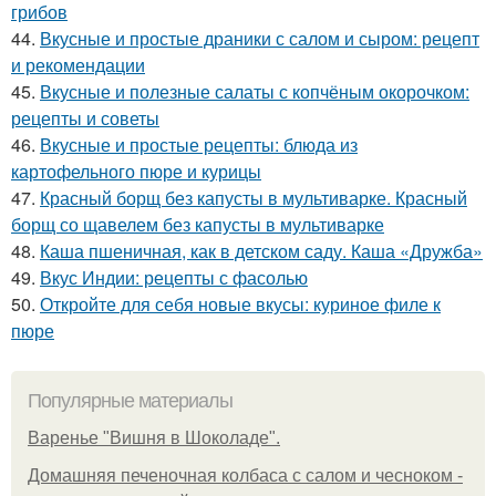
грибов
44.
Вкусные и простые драники с салом и сыром: рецепт
и рекомендации
45.
Вкусные и полезные салаты с копчёным окорочком:
рецепты и советы
46.
Вкусные и простые рецепты: блюда из
картофельного пюре и курицы
47.
Красный борщ без капусты в мультиварке. Красный
борщ со щавелем без капусты в мультиварке
48.
Каша пшеничная, как в детском саду. Каша «Дружба»
49.
Вкус Индии: рецепты с фасолью
50.
Откройте для себя новые вкусы: куриное филе к
пюре
Популярные материалы
Варенье "Вишня в Шоколаде".
Домашняя печеночная колбаса с салом и чесноком -