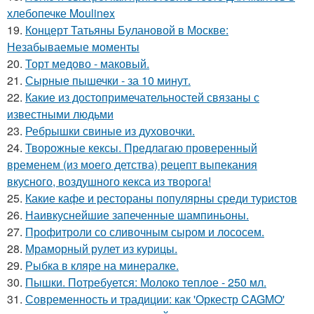
хлебопечке Moulinex
19.
Концерт Татьяны Булановой в Москве:
Незабываемые моменты
20.
Торт медово - маковый.
21.
Сырные пышечки - за 10 минут.
22.
Какие из достопримечательностей связаны с
известными людьми
23.
Ребрышки свиные из духовочки.
24.
Творожные кексы. Предлагаю проверенный
временем (из моего детства) рецепт выпекания
вкусного, воздушного кекса из творога!
25.
Какие кафе и рестораны популярны среди туристов
26.
Наивкуснейшие запеченные шампиньоны.
27.
Профитроли со сливочным сыром и лососем.
28.
Мраморный рулет из курицы.
29.
Рыбка в кляре на минералке.
30.
Пышки. Потребуется: Молоко теплое - 250 мл.
31.
Современность и традиции: как 'Оркестр CAGMO'