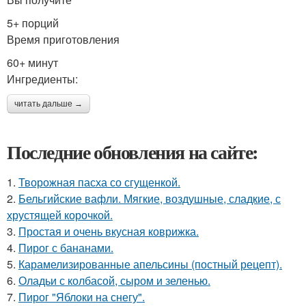
5+ порций
Время приготовления
60+ минут
Ингредиенты:
читать дальше →
Последние обновления на сайте:
1.
Творожная пасха со сгущенкой.
2.
Бельгийские вафли. Мягкие, воздушные, сладкие, с
хрустящей корочкой.
3.
Простая и очень вкусная коврижка.
4.
Пирог с бананами.
5.
Карамелизированные апельсины (постный рецепт).
6.
Оладьи с колбасой, сыром и зеленью.
7.
Пирог "Яблоки на снегу".