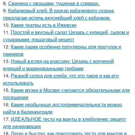
8.
Свинина с овощами, тушеная в сливках.
9.
Кабачковый хлеб. В разгар кабачкового сезона
предлагаю испечь вкуснейший хлеб с кабачком.
10.
Какие театры есть в Ижевске
11.
Простой и вкусный салат Цезарь с курицей, сыром и
сухариками: пошаговый рецепт
12.
Какие парки особенно популярны для прогулок и
пикников
13.
Новый взгляд на классику: Цезарь с копченой
курицей и маринованными грибами
14.
Ржаной солод для хлеба: что это такое и как его
использовать
15.
Какие музеи в Москве считаются обязательными для
посещения
16.
Какие необычные достопримечательности можно
найти в Калининграде
17.
ИДЕАЛЬНОЕ тесто на манты в хлебопечке: рецепт
для начинающих
18.
Легко и быстро: как приготовить тесто для мантов в