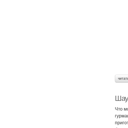
читат
Шау
Что м
гурма
приго