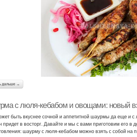
ь дальше →
рма с люля-кебабом и овощами: новый в
ожет быть вкуснее сочной и аппетитной шаурмы да еще и с
н придет в восторг. Давайте и мы с вами приготовим его в
товления: шаурму с люля-кебабом можно взять с собой на п