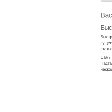
Вас
Быс
Быстр
сущес
стать
Самый
Паста
неско