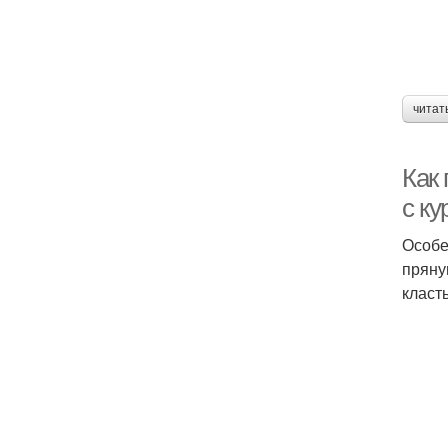
читат
Как
с ку
Особе
пряну
класт