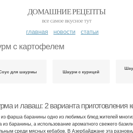
ДОМАШНИЕ РЕЦЕПТЫ
все самое вкусное тут
главная
новости
статьи
рм с картофелем
Шау
Соус для шаурмы
Шаурм с курицей
рма и лаваш: 2 варианта приготовления 
 из фарша баранины одно из любимых блюд жителей многих
а из баранины, а использование ароматного свежего базилик
льным среди мясных кебабов. В Азербайджане эта разновид