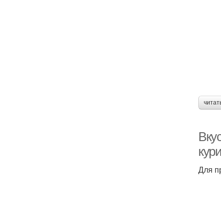
читат
Вку
кур
Для п