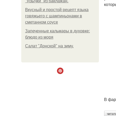
"Язычки" из баклажан.
котор
Вкусный и простой рецепт языка
говяжьего с шампиньонами в
сметанном соусе
Запеченные кальмары в духовке:
блюдо из моря
Салат "Донской" на зиму.
В фар
читат