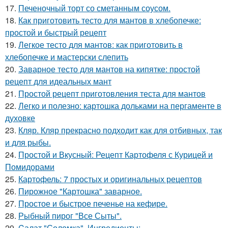
17.
Печеночный торт со сметанным соусом.
18.
Как приготовить тесто для мантов в хлебопечке:
простой и быстрый рецепт
19.
Легкое тесто для мантов: как приготовить в
хлебопечке и мастерски слепить
20.
Заварное тесто для мантов на кипятке: простой
рецепт для идеальных мант
21.
Простой рецепт приготовления теста для мантов
22.
Легко и полезно: картошка дольками на пергаменте в
духовке
23.
Кляр. Кляр прекрасно подходит как для отбивных, так
и для рыбы.
24.
Простой и Вкусный: Рецепт Картофеля с Курицей и
Помидорами
25.
Картофель: 7 простых и оригинальных рецептов
26.
Пирожное "Картошка" заварное.
27.
Простое и быстрое печенье на кефире.
28.
Рыбный пирог "Все Сыты".
29.
Cалат "Соломка". Ингредиенты: