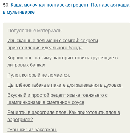
50.
Каша молочная полтавская рецепт. Полтавская каша
в мультиварке
Популярные материалы
Изысканные пельмени с семгой: секреты
приготовления идеального блюда
Корнишоны на зиму: как приготовить хрустящие в
литровых банках
Рулет, который не ломается.
Цыплёнок табака в пакете для запекания в духовке.
Вкусный и простой рецепт языка говяжьего с
шампиньонами в сметанном соусе
Рецепты в аэрогриле плов. Как приготовить плов в
аэрогриле?
"Язычки" из баклажан.