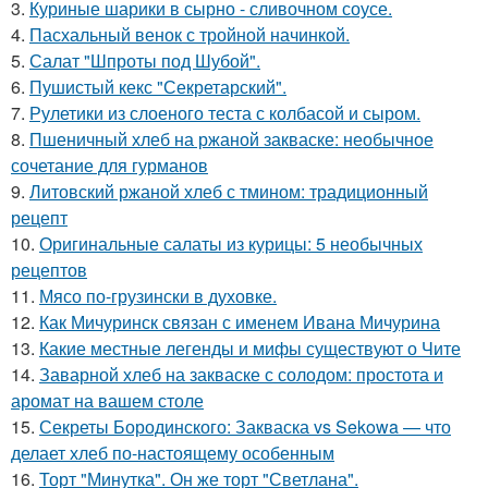
3.
Куриные шарики в сырно - сливочном соусе.
4.
Пасхальный венок с тройной начинкой.
5.
Салат "Шпроты под Шубой".
6.
Пушистый кекс "Секретарский".
7.
Рулетики из слоеного теста с колбасой и сыром.
8.
Пшеничный хлеб на ржаной закваске: необычное
сочетание для гурманов
9.
Литовский ржаной хлеб с тмином: традиционный
рецепт
10.
Оригинальные салаты из курицы: 5 необычных
рецептов
11.
Мясо по-грузински в духовке.
12.
Как Мичуринск связан с именем Ивана Мичурина
13.
Какие местные легенды и мифы существуют о Чите
14.
Заварной хлеб на закваске с солодом: простота и
аромат на вашем столе
15.
Секреты Бородинского: Закваска vs Sekowa — что
делает хлеб по-настоящему особенным
16.
Торт "Минутка". Он же торт "Светлана".