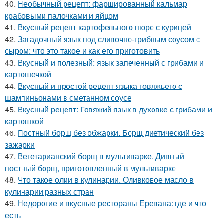
40.
Необычный рецепт: фаршированный кальмар
крабовыми палочками и яйцом
41.
Вкусный рецепт картофельного пюре с курицей
42.
Загадочный язык под сливочно-грибным соусом с
сыром: что это такое и как его приготовить
43.
Вкусный и полезный: язык запеченный с грибами и
картошечкой
44.
Вкусный и простой рецепт языка говяжьего с
шампиньонами в сметанном соусе
45.
Вкусный рецепт: Говяжий язык в духовке с грибами и
картошкой
46.
Постный борщ без обжарки. Борщ диетический без
зажарки
47.
Вегетарианский борщ в мультиварке. Дивный
постный борщ, приготовленный в мультиварке
48.
Что такое олии в кулинарии. Оливковое масло в
кулинарии разных стран
49.
Недорогие и вкусные рестораны Еревана: где и что
есть