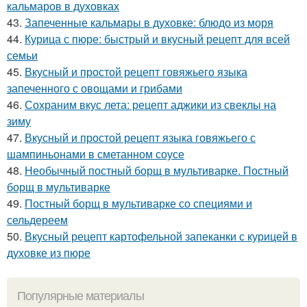
кальмаров в духовках
43.
Запеченные кальмары в духовке: блюдо из моря
44.
Курица с пюре: быстрый и вкусный рецепт для всей
семьи
45.
Вкусный и простой рецепт говяжьего языка
запеченного с овощами и грибами
46.
Сохраним вкус лета: рецепт аджики из свеклы на
зиму
47.
Вкусный и простой рецепт языка говяжьего с
шампиньонами в сметанном соусе
48.
Необычный постный борщ в мультиварке. Постный
борщ в мультиварке
49.
Постный борщ в мультиварке со специями и
сельдереем
50.
Вкусный рецепт картофельной запеканки с курицей в
духовке из пюре
Популярные материалы