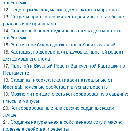
хлебопечке
12.
Рецепт рыбы под маринадом с луком и морковью.
13.
Секреты приготовления теста для мантов: чтобы не
рвалось и не прилипало
14.
Пошаговый рецепт идеального теста для мантов в
хлебопечке
15.
Это мясное блюдо должен попробовать каждый!
16.
Картошка по-деревенски в духовке: простой рецепт
для домашнего стола
17.
Простой и Вкусный Рецепт Запеченной Картошки на
Пергаменте
18.
Сардина тихоокеанская иваси натуральные от
[бренда]: полезные свойства и вкусные рецепты
19.
Можно ли при диете есть консервированную сардину:
плюсы и минусы
20.
Консервированные или свежие сардины: какая
лучше
21.
Сардина натуральная в собственном соку и масле:
полезные свойства и рецепты