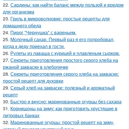
22.
Сардины: как найти баланс между пользой и вредом
для организма
23.
Гриль в микроволновке: простые рецепты для
домашнего обеда
24.
Пирог "Чернушка" с вареньем.
25.
Молочный сахар. Первый раз я его попробовал,
когда к деду приехал в гости.
26.
Рулеты из лаваша с курицей и плавленым сырком.
27.
Секреты приготовления простого серого хлеба на
ржаной закваске в хлебопечке
28.
Секреты приготовления серого хлеба на закваске:
простой рецепт для духовки
29.
Серый хлеб на закваске: полезный и ароматный
рецепт
30.
Быстро и вкусно: маринованные огурцы без сахара
31.
Корнишоны на зиму: как приготовить хрустящие в
литровых банках
32.
Маринованные огурцы: простой рецепт на зиму,