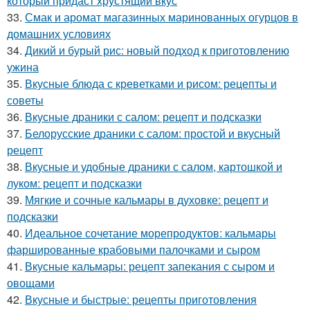
который придаст хрустящий вкус
33.
Смак и аромат магазинных маринованных огурцов в
домашних условиях
34.
Дикий и бурый рис: новый подход к приготовлению
ужина
35.
Вкусные блюда с креветками и рисом: рецепты и
советы
36.
Вкусные драники с салом: рецепт и подсказки
37.
Белорусские драники с салом: простой и вкусный
рецепт
38.
Вкусные и удобные драники с салом, картошкой и
луком: рецепт и подсказки
39.
Мягкие и сочные кальмары в духовке: рецепт и
подсказки
40.
Идеальное сочетание морепродуктов: кальмары
фаршированные крабовыми палочками и сыром
41.
Вкусные кальмары: рецепт запекания с сыром и
овощами
42.
Вкусные и быстрые: рецепты приготовления