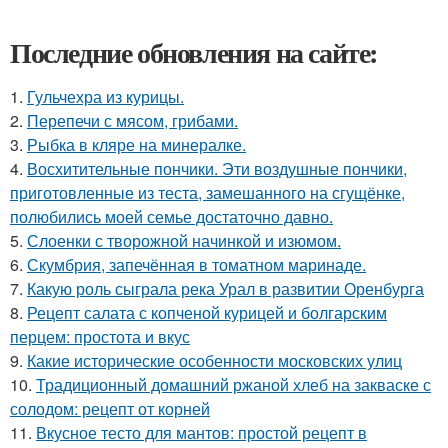
Последние обновления на сайте:
1.
Гульчехра из курицы.
2.
Перепечи с мясом, грибами.
3.
Рыбка в кляре на минералке.
4.
Восхитительные пончики. Эти воздушные пончики,
приготовленные из теста, замешанного на сгущёнке,
полюбились моей семье достаточно давно.
5.
Слоенки с творожной начинкой и изюмом.
6.
Скумбрия, запечённая в томатном маринаде.
7.
Какую роль сыграла река Урал в развитии Оренбурга
8.
Рецепт салата с копченой курицей и болгарским
перцем: простота и вкус
9.
Какие исторические особенности московских улиц
10.
Традиционный домашний ржаной хлеб на закваске с
солодом: рецепт от корней
11.
Вкусное тесто для мантов: простой рецепт в