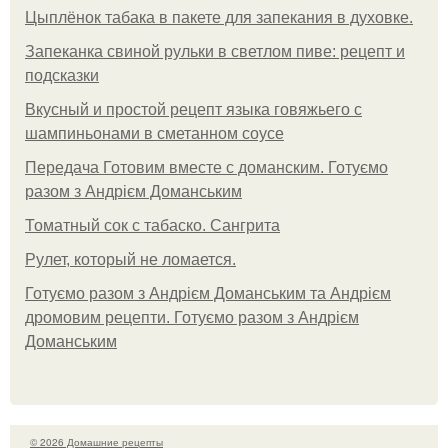
Цыплёнок табака в пакете для запекания в духовке.
Запеканка свиной рульки в светлом пиве: рецепт и
подсказки
Вкусный и простой рецепт языка говяжьего с
шампиньонами в сметанном соусе
Передача Готовим вместе с доманским. Готуємо
разом з Андрієм Доманським
Томатный сок с табаско. Сангрита
Рулет, который не ломается.
Готуємо разом з Андрієм Доманським та Андрієм
дромовим рецепти. Готуємо разом з Андрієм
Доманським
© 2026 Домашние рецепты