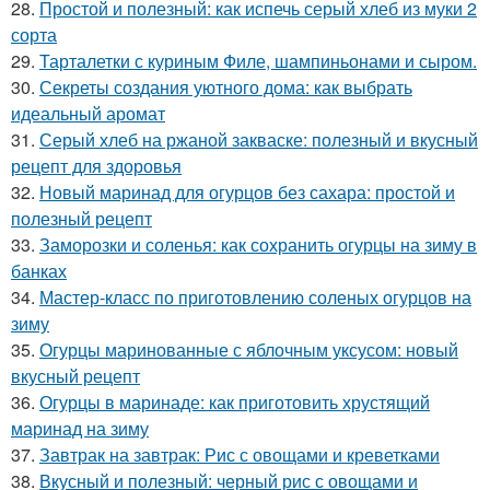
28.
Простой и полезный: как испечь серый хлеб из муки 2
сорта
29.
Тарталетки с куриным Филе, шампиньонами и сыром.
30.
Секреты создания уютного дома: как выбрать
идеальный аромат
31.
Серый хлеб на ржаной закваске: полезный и вкусный
рецепт для здоровья
32.
Новый маринад для огурцов без сахара: простой и
полезный рецепт
33.
Заморозки и соленья: как сохранить огурцы на зиму в
банках
34.
Мастер-класс по приготовлению соленых огурцов на
зиму
35.
Огурцы маринованные с яблочным уксусом: новый
вкусный рецепт
36.
Огурцы в маринаде: как приготовить хрустящий
маринад на зиму
37.
Завтрак на завтрак: Рис с овощами и креветками
38.
Вкусный и полезный: черный рис с овощами и