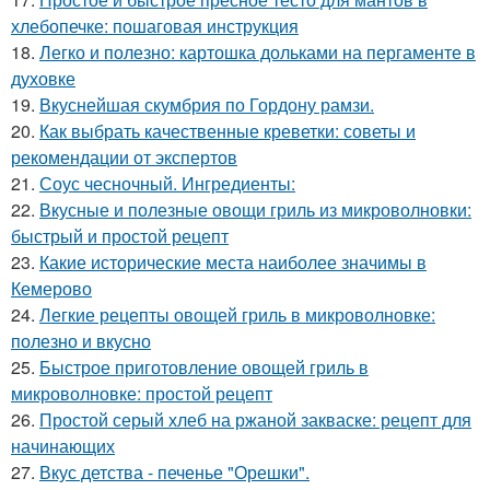
хлебопечке: пошаговая инструкция
18.
Легко и полезно: картошка дольками на пергаменте в
духовке
19.
Вкуснейшая скумбрия по Гордону рамзи.
20.
Как выбрать качественные креветки: советы и
рекомендации от экспертов
21.
Соус чесночный. Ингредиенты:
22.
Вкусные и полезные овощи гриль из микроволновки:
быстрый и простой рецепт
23.
Какие исторические места наиболее значимы в
Кемерово
24.
Легкие рецепты овощей гриль в микроволновке:
полезно и вкусно
25.
Быстрое приготовление овощей гриль в
микроволновке: простой рецепт
26.
Простой серый хлеб на ржаной закваске: рецепт для
начинающих
27.
Вкус детства - печенье "Орешки".