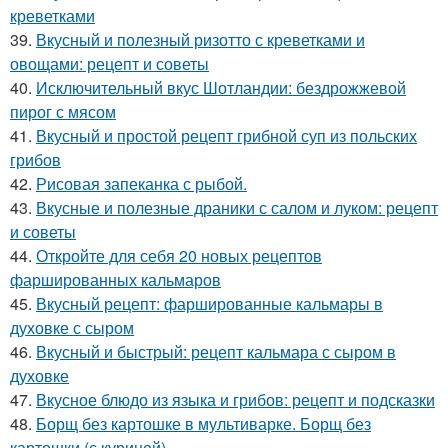
креветками
39.
Вкусный и полезный ризотто с креветками и
овощами: рецепт и советы
40.
Исключительный вкус Шотландии: бездрожжевой
пирог с мясом
41.
Вкусный и простой рецепт грибной суп из польских
грибов
42.
Рисовая запеканка с рыбой.
43.
Вкусные и полезные драники с салом и луком: рецепт
и советы
44.
Откройте для себя 20 новых рецептов
фаршированных кальмаров
45.
Вкусный рецепт: фаршированные кальмары в
духовке с сыром
46.
Вкусный и быстрый: рецепт кальмара с сыром в
духовке
47.
Вкусное блюдо из языка и грибов: рецепт и подсказки
48.
Борщ без картошке в мультиварке. Борщ без
картошки (с курицей)