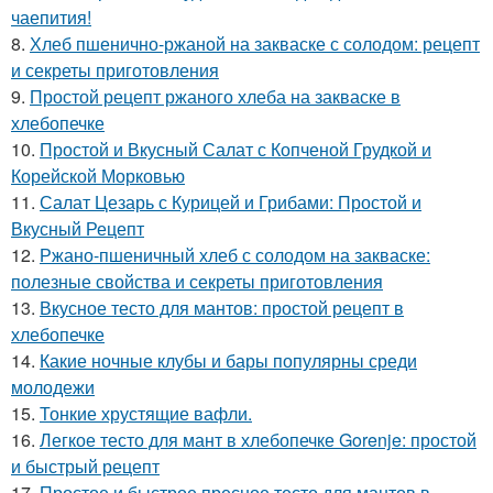
чаепития!
8.
Хлеб пшенично-ржаной на закваске с солодом: рецепт
и секреты приготовления
9.
Простой рецепт ржаного хлеба на закваске в
хлебопечке
10.
Простой и Вкусный Салат с Копченой Грудкой и
Корейской Морковью
11.
Салат Цезарь с Курицей и Грибами: Простой и
Вкусный Рецепт
12.
Ржано-пшеничный хлеб с солодом на закваске:
полезные свойства и секреты приготовления
13.
Вкусное тесто для мантов: простой рецепт в
хлебопечке
14.
Какие ночные клубы и бары популярны среди
молодежи
15.
Тонкие хрустящие вафли.
16.
Легкое тесто для мант в хлебопечке Gorenje: простой
и быстрый рецепт
17.
Простое и быстрое пресное тесто для мантов в