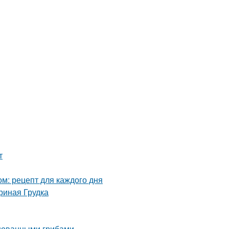
т
ом: рецепт для каждого дня
риная Грудка
инованными грибами