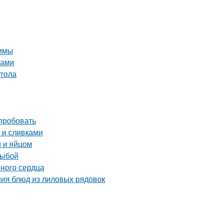
зимы
ками
стола
опробовать
й и сливками
 и яйцом
рыбой
иного сердца
ния блюд из лиловых рядовок