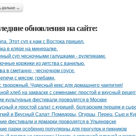
ь дальше →
ледние обновления на сайте:
па. Этот суп к нам с Востока пришел.
ка в кляре на минералке.
иный суп чесночными галушками - рулетиками.
очные коржики из детства с ванилью.
ва в сметанно - чесночном соусе.
епечи с мясом, грибами.
с творожный. Чудесный кекс для домашнего чаепития!
ной хлеб на закваске с семенами: простой и вкусный рецеп
ие культурные фестивали проводятся в Москве
усный и простой салат с курицей, болгарским перцем и сыр
гкий и Вкусный Салат: Помидоры, Огурцы, Перец, Сыр и Ку
кие фестивали и ярмарки проводятся в Ульяновске
кие парки особенно популярны для прогулок и пикников
вый взгляд на классику: Цезарь с копченой курицей и мар