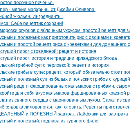
остое песочное печенье.
пер - мягкие маффины от Джейми Оливера.
ибной жюльен. Ингредиенты:
мса. Себе рецептик сохрани!
морозки огурцов с яблочным уксусом: простой рецепт для 
усный и полезный: как приготовить рис с овощами и кревет
усный и простой рецепт риса с креветками для домашнего 
стуший пирог с говядиной: рецепт и история
стуший пирог: история и традиции ирландского блюда
льский грибной суп с перловкой: рецепт и история
льские грибы в супе: рецепт, который обязательно стоит п
усный и полезный суп из белых и польских грибов с курице
усный рецепт фаршированных кальмаров с грибами, сыром
кройте для себя вкус кальмаров фаршированных красной 
лат из свиного сердца с маринованным луком. Салат из св
иб рядовка лиловоногая, как готовить. Рецепты приготовле
ЕАЛЬНЫЙ и ПОЛЕЗНЫЙ завтрак. Лайфхаки для завтрака
усный и полезный: подлива из куриного филе