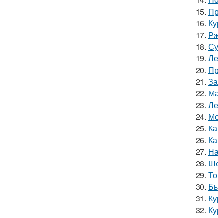
15.
Пр
16.
Ку
17.
Рж
18.
Су
19.
Ле
20.
Пр
21.
За
22.
Ма
23.
Ле
24.
Мо
25.
Ка
26.
Ка
27.
На
28.
Шо
29.
То
30.
Бы
31.
Ку
32.
Ку