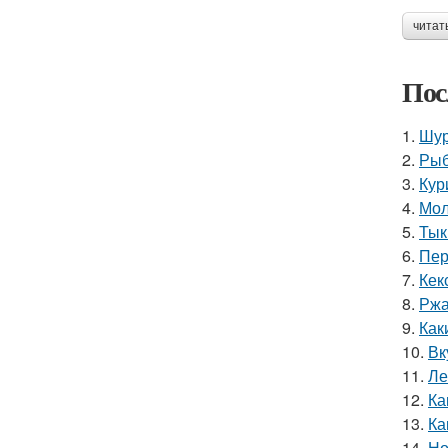
читат
Пос
1.
Шур
2.
Рыб
3.
Кур
4.
Мол
5.
Тык
6.
Пер
7.
Кек
8.
Ржа
9.
Как
10.
Вк
11.
Ле
12.
Ка
13.
Ка
14.
Но