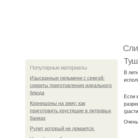
Сли
Туш
Популярные материалы
В лет
Изысканные пельмени с семгой:
испол
секреты приготовления идеального
блюда
Если 
разре
Корнишоны на зиму: как
(раст
приготовить хрустящие в литровых
банках
Очень
Рулет, который не ломается.