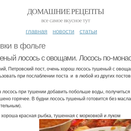
ДОМАШНИЕ РЕЦЕПТЫ
все самое вкусное тут
главная
новости
статьи
вки в фольге
еный лосось с овощами. Лосось по-мона
ний, Петровский пост, очень хорош лосось тушеный с овоща
ьзовать при послаблении поста и в любой из других постов
в лосось при тушении добавить побольше воды, получиться 
шено горячее. В будни лосось тушеный готовится без масла,
ительным).
 хороша красная рыбка, тушенная с морковкой и луком