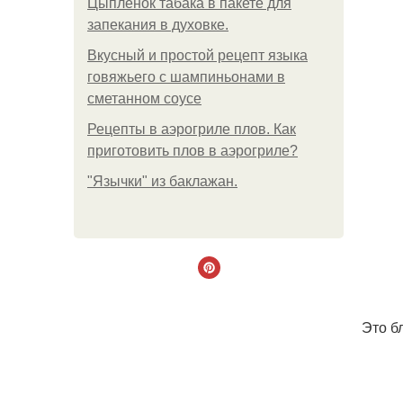
Цыплёнок табака в пакете для
запекания в духовке.
Вкусный и простой рецепт языка
говяжьего с шампиньонами в
сметанном соусе
Рецепты в аэрогриле плов. Как
приготовить плов в аэрогриле?
"Язычки" из баклажан.
Это б