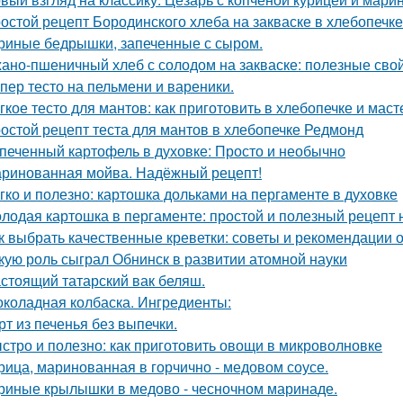
остой рецепт Бородинского хлеба на закваске в хлебопечке
риные бедрышки, запеченные с сыром.
ано-пшеничный хлеб с солодом на закваске: полезные свой
пер тесто на пельмени и вареники.
гкое тесто для мантов: как приготовить в хлебопечке и маст
остой рецепт теста для мантов в хлебопечке Редмонд
печенный картофель в духовке: Просто и необычно
ринованная мойва. Надёжный рецепт!
гко и полезно: картошка дольками на пергаменте в духовке
лодая картошка в пергаменте: простой и полезный рецепт 
к выбрать качественные креветки: советы и рекомендации о
кую роль сыграл Обнинск в развитии атомной науки
стоящий татарский вак беляш.
коладная колбаска. Ингредиенты:
рт из печенья без выпечки.
стро и полезно: как приготовить овощи в микроволновке
рица, маринованная в горчично - медовом соусе.
риные крылышки в медово - чесночном маринаде.