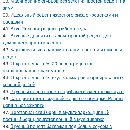
38.
Маринование огурцов без зелени: простой рецепт на
зиму
39.
Идеальный рецепт жареного риса с креветками и
овощами
40.
Вкус Польши: рецепт грибного супа
41.
Вкусные драники с салом: простой рецепт для
домашнего приготовления
42.
Картофельные драники с салом: простой и вкусный
рецепт
43.
Откройте для себя 20 новых рецептов
фаршированных кальмаров
44.
Откройте для себя вкус кальмаров фаршированных
красной рыбой
45.
Вкусный рецепт языка с грибами в сметанном соусе
46.
Как приготовить вкусный Борщ без обжарки. Рецепт
борща без зажарки
47.
Вегетарианский борщ в мультиварке. Дивный
постный борщ, приготовленный в мультиварке
48.
Вкусный рецепт баклажан под белым соусом в