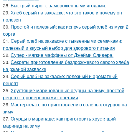
28.
Быстрый пирог с замороженными ягодами.
29.
Хлеб серый на закваске: что это такое и почему он
полезен
30.
Простой и полезный: как испечь серый хлеб из муки 2
сорта
31.
Серый хлеб на закваске с тыквенными семечками:
полезный и вкусный выбор для здорового питания
32.
Супер - мягкие маффины от Джейми Оливера.
33.
Секреты приготовления бездрожжевого серого хлеба
на ржаной закваске
34.
Серый хлеб на закваске: полезный и ароматный
рецепт
35.
Хрустящие маринованные огурцы на зиму: простой
рецепт с проверенными советами
36.
Мастер-класс по приготовлению соленых огурцов на
зиму
37.
Огурцы в маринаде: как приготовить хрустящий
маринад на зиму