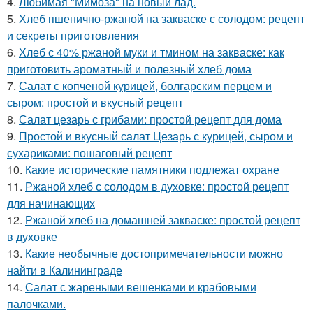
4.
Любимая "Мимоза" на новый лад.
5.
Хлеб пшенично-ржаной на закваске с солодом: рецепт
и секреты приготовления
6.
Хлеб с 40% ржаной муки и тмином на закваске: как
приготовить ароматный и полезный хлеб дома
7.
Салат с копченой курицей, болгарским перцем и
сыром: простой и вкусный рецепт
8.
Салат цезарь с грибами: простой рецепт для дома
9.
Простой и вкусный салат Цезарь с курицей, сыром и
сухариками: пошаговый рецепт
10.
Какие исторические памятники подлежат охране
11.
Ржаной хлеб с солодом в духовке: простой рецепт
для начинающих
12.
Ржаной хлеб на домашней закваске: простой рецепт
в духовке
13.
Какие необычные достопримечательности можно
найти в Калининграде
14.
Салат с жареными вешенками и крабовыми
палочками.