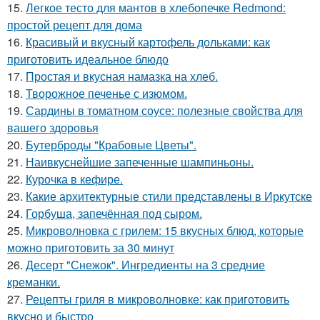
15.
Легкое тесто для мантов в хлебопечке Redmond:
простой рецепт для дома
16.
Красивый и вкусный картофель дольками: как
приготовить идеальное блюдо
17.
Простая и вкусная намазка на хлеб.
18.
Творожное печенье с изюмом.
19.
Сардины в томатном соусе: полезные свойства для
вашего здоровья
20.
Бутерброды "Крабовые Цветы".
21.
Наивкуснейшие запеченные шампиньоны.
22.
Курочка в кефире.
23.
Какие архитектурные стили представлены в Иркутске
24.
Горбуша, запечённая под сыром.
25.
Микроволновка с грилем: 15 вкусных блюд, которые
можно приготовить за 30 минут
26.
Десерт "Снежок". Ингредиенты на 3 средние
креманки.
27.
Рецепты гриля в микроволновке: как приготовить
вкусно и быстро