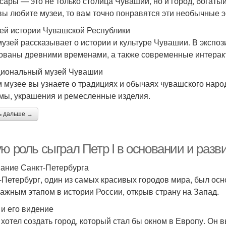
сары — это не только столица Чувашии, но и город, богаты
вы любите музеи, то вам точно понравятся эти необычные э
зей истории Чувашской Республики
музей рассказывает о истории и культуре Чувашии. В эксп
ованы древними временами, а также современные интерак
циональный музей Чувашии
м музее вы узнаете о традициях и обычаях чувашского нар
мы, украшения и ремесленные изделия.
ь дальше →
ю роль сыграл Петр I в основании и разв
ание Санкт-Петербурга
-Петербург, один из самых красивых городов мира, был осно
важным этапом в истории России, открыв страну на Запад.
 и его видение
I хотел создать город, который стал бы окном в Европу. Он 