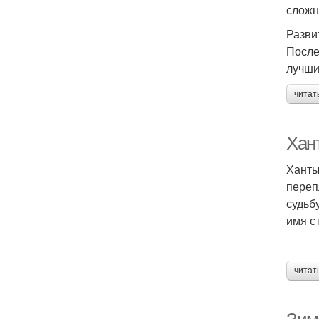
сложн
Разви
После
лучши
читат
Хан
Ханты
переп
судьб
имя с
читат