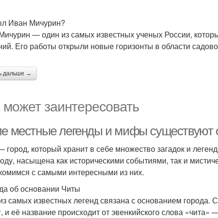
ыл Иван Мичурин?
Мичурин — один из самых известных ученых России, котор
ний. Его работы открыли новые горизонты в области садово
ь дальше →
 может заинтересовать
ие местные легенды и мифы существуют 
— город, который хранит в себе множество загадок и леген
году, насыщена как историческими событиями, так и мистич
комимся с самыми интересными из них.
да об основании Читы
из самых известных легенд связана с основанием города. 
г, и её название происходит от эвенкийского слова «чита» 