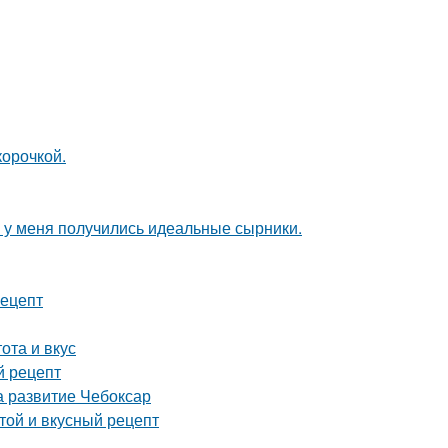
корочкой.
 у меня получились идеальные сырники.
рецепт
ота и вкус
й рецепт
а развитие Чебоксар
той и вкусный рецепт