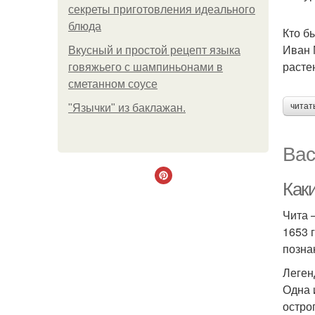
секреты приготовления идеального
блюда
Кто б
Иван 
Вкусный и простой рецепт языка
расте
говяжьего с шампиньонами в
сметанном соусе
читат
"Язычки" из баклажан.
Вас
Как
Чита 
1653 
позна
Леген
Одна 
остро