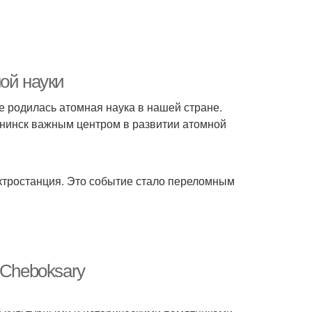
ой науки
де родилась атомная наука в нашей стране.
бнинск важным центром в развитии атомной
ктростанция. Это событие стало переломным
n Cheboksary