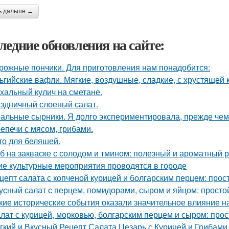
ь дальше →
ледние обновления на сайте:
рожные пончики. Для приготовления нам понадобится:
ьгийские вафли. Мягкие, воздушные, сладкие, с хрустящей 
хальный кулич на сметане.
здничный слоеный салат.
альные сырники. Я долго экспериментировала, прежде чем
епечи с мясом, грибами.
то для беляшей.
б на закваске с солодом и тмином: полезный и ароматный 
ие культурные мероприятия проводятся в городе
цепт салата с копченой курицей и болгарским перцем: прост
усный салат с перцем, помидорами, сыром и яйцом: просто
кие исторические события оказали значительное влияние н
лат с курицей, морковью, болгарским перцем и сыром: прос
гкий и Вкусный Рецепт Салата Цезарь с Курицей и Грибами