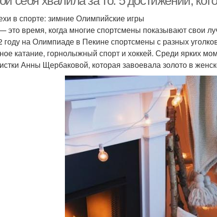
й себя хвалила за то: 5 достижений, кот
пехи в спорте: зимние Олимпийские игры
— это время, когда многие спортсмены показывают свои лу
2 году на Олимпиаде в Пекине спортсмены с разных уголков
ное катание, горнолыжный спорт и хоккей. Среди ярких мо
истки Анны Щербаковой, которая завоевала золото в женск