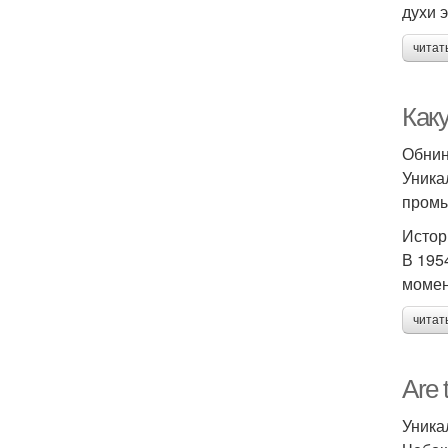
духи 
читат
Как
Обнин
Уника
промы
Истор
В 195
момен
читат
Are 
Уника