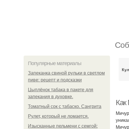
Соб
Популярные материалы
Ку
Запеканка свиной рульки в светлом
пиве: рецепт и подсказки
Цыплёнок табака в пакете для
запекания в духовке.
Как
Томатный сок с табаско. Сангрита
Мичур
Рулет, который не ломается.
уника
Изысканные пельмени с семгой:
Мичур