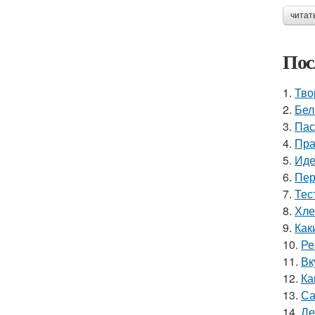
читат
Пос
1.
Тво
2.
Бел
3.
Пас
4.
Пра
5.
Иде
6.
Пер
7.
Тес
8.
Хле
9.
Как
10.
Ре
11.
Вк
12.
Ка
13.
Са
14.
Ле