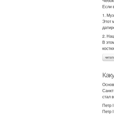
Чебок
Если 
1. Му
Этот 
датир
2. На
В это
костю
читат
Каку
Основ
Санкт
стал 
Петр I
Петр 