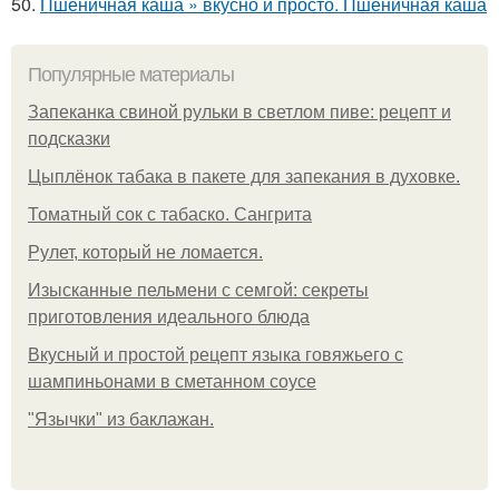
50.
Пшеничная каша » вкусно и просто. Пшеничная каша
Популярные материалы
Запеканка свиной рульки в светлом пиве: рецепт и
подсказки
Цыплёнок табака в пакете для запекания в духовке.
Томатный сок с табаско. Сангрита
Рулет, который не ломается.
Изысканные пельмени с семгой: секреты
приготовления идеального блюда
Вкусный и простой рецепт языка говяжьего с
шампиньонами в сметанном соусе
"Язычки" из баклажан.