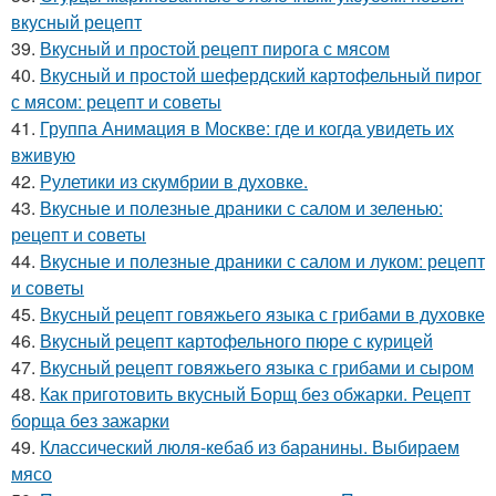
вкусный рецепт
39.
Вкусный и простой рецепт пирога с мясом
40.
Вкусный и простой шефердский картофельный пирог
с мясом: рецепт и советы
41.
Группа Анимация в Москве: где и когда увидеть их
вживую
42.
Рулетики из скумбрии в духовке.
43.
Вкусные и полезные драники с салом и зеленью:
рецепт и советы
44.
Вкусные и полезные драники с салом и луком: рецепт
и советы
45.
Вкусный рецепт говяжьего языка с грибами в духовке
46.
Вкусный рецепт картофельного пюре с курицей
47.
Вкусный рецепт говяжьего языка с грибами и сыром
48.
Как приготовить вкусный Борщ без обжарки. Рецепт
борща без зажарки
49.
Классический люля-кебаб из баранины. Выбираем
мясо