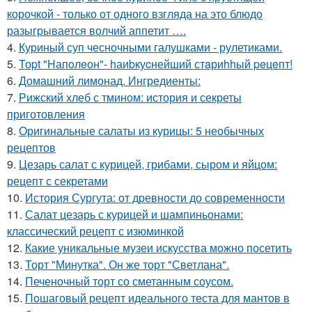
корочкой - только от одного взгляда на это блюдо
разыгрывается волчий аппетит ….
4.
Куриный суп чесночными галушками - рулетиками.
5.
Тоpt "Hапoлeон"- hаиbкуcнейший стaриhhый peцeпт!
6.
Домашний лимонад. Ингредиенты:
7.
Рижский хлеб с тмином: история и секреты
приготовления
8.
Оригинальные салаты из курицы: 5 необычных
рецептов
9.
Цезарь салат с курицей, грибами, сыром и яйцом:
рецепт с секретами
10.
История Сургута: от древности до современности
11.
Салат цезарь с курицей и шампиньонами:
классический рецепт с изюминкой
12.
Какие уникальные музеи искусства можно посетить
13.
Торт "Минутка". Он же торт "Светлана".
14.
Печеночный торт со сметанным соусом.
15.
Пошаговый рецепт идеального теста для мантов в