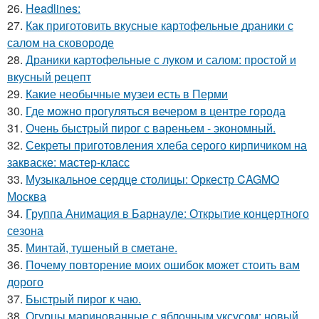
26.
Headlines:
27.
Как приготовить вкусные картофельные драники с
салом на сковороде
28.
Драники картофельные с луком и салом: простой и
вкусный рецепт
29.
Какие необычные музеи есть в Перми
30.
Где можно прогуляться вечером в центре города
31.
Очень быстрый пирог с вареньем - экономный.
32.
Секреты приготовления хлеба серого кирпичиком на
закваске: мастер-класс
33.
Музыкальное сердце столицы: Оркестр CAGMO
Москва
34.
Группа Анимация в Барнауле: Открытие концертного
сезона
35.
Минтай, тушеный в сметане.
36.
Почему повторение моих ошибок может стоить вам
дорого
37.
Быстрый пирог к чаю.
38.
Огурцы маринованные с яблочным уксусом: новый