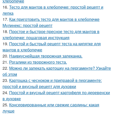
хлебопечке
16.
Тесто для мантов в хлебопечке: простой рецепт и
лепка
17.
Как приготовить тесто для мантов в хлебопечке
Мулинекс: простой рецепт
18.
Простое и быстрое пресное тесто для мантов в
хлебопечке: пошаговая инструкция
19.
Простой и быстрый рецепт теста на кипятке для
мантов в хлебопечке
20.
Наивкуснейшая творожная запеканка.
21.
Рогалики из творожного теста.
22.
Можно ли запекать картошку на пергаменте? Узнайте
об этом
23.
Картошка с чесноком и приправой в пергаменте:
простой и вкусный рецепт для духовки
24.
Простой и вкусный рецепт картофеля по-деревенски
в духовке
25.
Консервированные или свежие сардины: какая
лучше