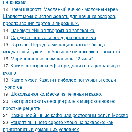
палочками.
12.
Крем шарлотт. Масляный яично - молочный крем
Шарлотт можно использовать для начинки эклеров,
прослаивания тортов и пирожных.
13.
Наивкуснейшая творожная запеканка.
14.
Сардина: польза и вред для организма
15.
Вэрзэре. Перед вами национальное блюдо
молдавской кухни - небольшие пирожочки с капустой.
16.
Маринованные шампиньоны "2 часа".
17.
Какие рестораны Уфы предлагают национальную
кухню
18.
Какие музеи Казани наиболее популярны среди
туристов
19.
Шоколадная колбаска из печенья и какао.
20.
Как приготовить овощи-гриль в микроволновке:
простые рецепты
21.
Какие необычные кафе или рестораны есть в Москве
22.
Рецепт пышного серого хлеба на закваске: как
приготовить в домашних условиях