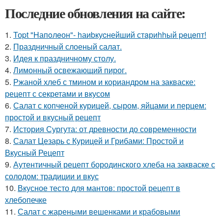
Последние обновления на сайте:
1.
Тоpt "Hапoлeон"- hаиbкуcнейший стaриhhый peцeпт!
2.
Праздничный слоеный салат.
3.
Идея к праздничному столу.
4.
Лимонный освежающий пирог.
5.
Ржаной хлеб с тмином и кориандром на закваске:
рецепт с секретами и вкусом
6.
Салат с копченой курицей, сыром, яйцами и перцем:
простой и вкусный рецепт
7.
История Сургута: от древности до современности
8.
Салат Цезарь с Курицей и Грибами: Простой и
Вкусный Рецепт
9.
Аутентичный рецепт бородинского хлеба на закваске с
солодом: традиции и вкус
10.
Вкусное тесто для мантов: простой рецепт в
хлебопечке
11.
Салат с жареными вешенками и крабовыми